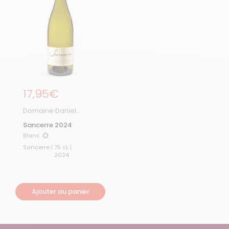
Prix régulier
17,95€
Domaine Daniel
Reverdy & Fils
Sancerre 2024
Blanc
Blanc
Sancerre | 75 cL |
2024
Ajouter au panier