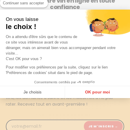
Acheter votre vin en ligne en toute
Continuer sans accepter
confiance
On vous laisse
Cartons anti casse
Livraison 1 à 3 jours
le choix !
renforcés
ouvrés
Pour une livraison sans pépin
Retours sous 14 jours
On a attendu d'être sûrs que le contenu de
ce site vous intéresse avant de vous
déranger, mais on aimerait bien vous accompagner pendant votre
visite...
NEWSLETTER LES GRAPPES
C'est OK pour vous ?
Ne manquez aucune
Pour modifier vos préférences par la suite, cliquez sur le lien
'Préférences de cookies' situé dans le pied de page.
découverte
Consentements certifiés par
Chaque semaine, nos experts sélectionnent les meilleurs
Je choisis
OK pour moi
vins, les domaines à suivre et les millésimes à ne pas
Plateforme de Gestion du Consentement : Personnalisez vos Options
Axeptio consent
rater. Recevez tout en avant-première !
Notre plateforme vous permet d'adapter et de gérer vos paramètres de confidentialité, en ga
JE M'INSCRIS →