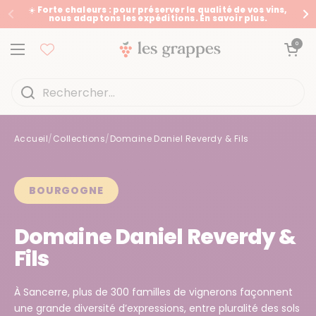
Passer au contenu
☀️ Forte chaleurs : pour préserver la qualité de vos vins,
nous adaptons les expéditions. En savoir plus.
Précédent
Su
Ouvrir le panier
0
Ouvrir le menu
Accueil
/
Collections
/
Domaine Daniel Reverdy & Fils
Accueil
/
Collections
/
Domaine Daniel Reverdy & Fils
BOURGOGNE
Domaine Daniel Reverdy &
Fils
À Sancerre, plus de 300 familles de vignerons façonnent
une grande diversité d’expressions, entre pluralité des sols