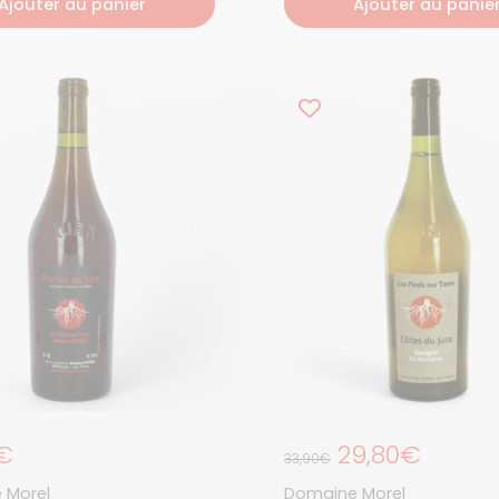
Ajouter au panier
Ajouter au panie
égulier
€
Prix de solde
Prix régulier
29,80€
33,90€
 Morel
Domaine Morel