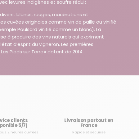
vec levures indigènes et soufre réduit.
divers : blancs, rouges, macérations et
es cuvées originales comme vin de paille ou vinifié
xemple Poulsard vinifié comme un blanc). La
se à produire des vins naturels qui expriment
 l’état d’esprit du vigneron. Les premières
 Les Pieds sur Terre » datent de 2014.
e
vice clients
Livraison partout en
ponible 5/7j
France
ous 2 heures ouvrées
Rapide et sécurisé