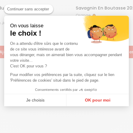
du Jura rouge
Savagnin En Boutasse 20
Continuer sans accepter
Orange
ouge
Orange
Macvin Du Jura | 75 cL |
Côtes du Jura | 75 cL |
On vous laisse
NM
2023
le choix !
On a attendu d'être sûrs que le contenu
de ce site vous intéresse avant de
Ajouter au panier
Ajouter au panie
vous déranger, mais on aimerait bien vous accompagner pendant
votre visite...
C'est OK pour vous ?
Pour modifier vos préférences par la suite, cliquez sur le lien
'Préférences de cookies' situé dans le pied de page.
Consentements certifiés par
Je choisis
OK pour moi
Plateforme de Gestion du Consentement : Personnalisez vos Options
Axeptio consent
Notre plateforme vous permet d'adapter et de gérer vos paramètres de confi