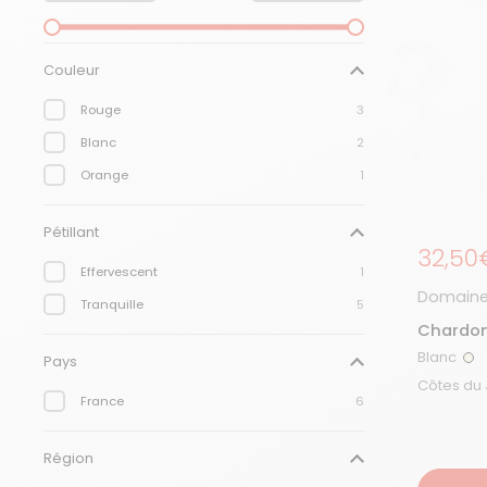
Couleur
Rouge
3
Blanc
2
Orange
1
Pétillant
Prix r
32,50
Effervescent
1
Domaine
Tranquille
5
Chardon
Blanc
Pays
Bl
France
6
Région