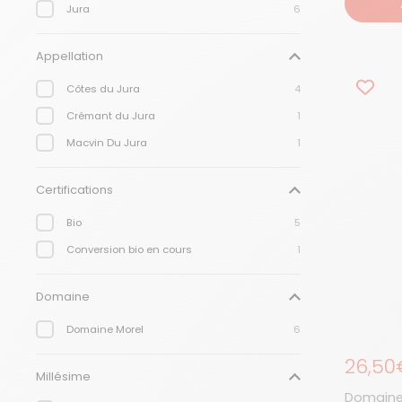
Jura
6
Appellation
Côtes du Jura
4
Crémant du Jura
1
Macvin Du Jura
1
Certifications
Bio
5
Conversion bio en cours
1
Domaine
Domaine Morel
6
Prix r
26,50
Millésime
Domaine