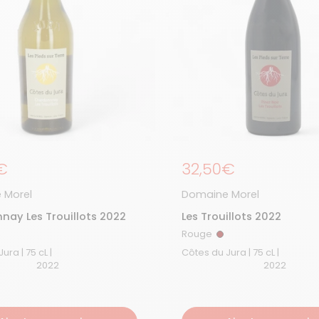
égulier
€
Prix régulier
32,50€
 Morel
Domaine Morel
nay Les Trouillots 2022
Les Trouillots 2022
Rouge
anc
Rouge
Côtes du Jura | 75 cL |
Côtes du Jura | 75 cL |
2022
2022