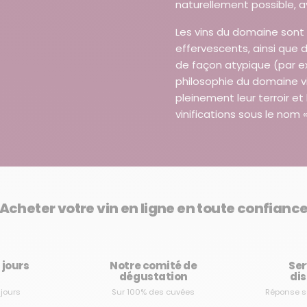
naturellement possible, a
Les vins du domaine sont 
effervescents, ainsi que d
de façon atypique (par e
philosophie du domaine vi
pleinement leur terroir et
vinifications sous le nom «
Acheter votre vin en ligne en toute confianc
3 jours
Notre comité de
Ser
dégustation
dis
 jours
Sur 100% des cuvées
Réponse s