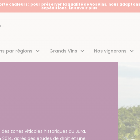
Forte chaleurs : pour préserver la qualité de vos vins, nous adaptons
expéditions. En savoir plus.
t
ns par régions
Grands Vins
Nos vignerons
 des zones viticoles historiques du Jura.
n 2014, après des études de droit et une