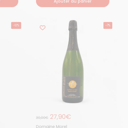
r
Ajouter au panier
-12%
-7%
Prix de solde
Prix régulier
27,90€
30,00€
Domaine Morel