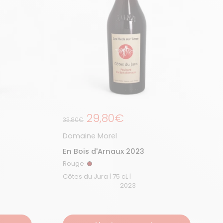
Prix de solde
Prix régulier
29,80€
33,80€
Domaine Morel
En Bois d'Arnaux 2023
Rouge
Rouge
Côtes du Jura | 75 cL |
2023