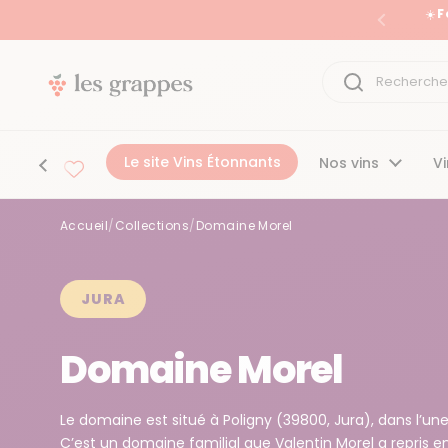
Passer au contenu
☀️ 
Précéden
Le site Vins Étonnants
Nos vins
Vi
Accueil
/
Collections
/
Domaine Morel
Accueil
/
Collections
/
Domaine Morel
JURA
Domaine Morel
Le domaine est situé à Poligny (39800, Jura), dans l’une
C’est un domaine familial que Valentin Morel a repris e