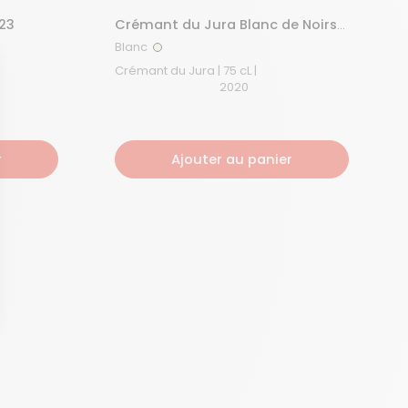
23
Crémant du Jura Blanc de Noirs
2020
Blanc
Blanc
Crémant du Jura | 75 cL |
2020
r
Ajouter au panier
dentialité, en garantissant la conformité avec les réglementations. Personna