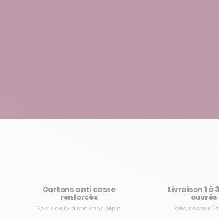
Cartons anti casse
Livraison 1 à 
renforcés
ouvrés
Pour une livraison sans pépin
Retours sous 14