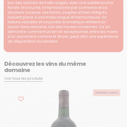
par des arômes de fruits rouges, avec une subtile touche
florale. En bouche, il impressionne par sa finesse et sa
structure soyeuse. Les tanins, souples et bien intégrés,
laissent place à une finale longue et harmonieuse. Sa
texture veloutée et sa pureté aromatique reflètent un
savoir-faire artisanal, loin des modes modernes. Ce vin
démontre comment un terroir exceptionnel, entre les mains
d'un visionnaire comme M. Boyer, peut offrir une expérience
de dégustation inoubliable.
Découvrez les vins du même
domaine
Voir tous les produits
DERNIÈRE CHANCE