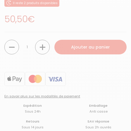
Il reste 2 produits disponibles
Prix régulier
50,50€
Quantité
Ajouter au panier
En savoir plus sur les modalités de paiement
Expédition
Emballage
Sous 24h
Anti casse
Retours
SAV réponse
Sous 14 jours
Sous 2h ouvrés