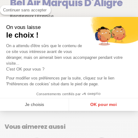
Bel Air Marquis D'Aligre
Continuer sans accepter
Bordeaux | France
On vous laisse
Situé au cœur du prestigieux vignoble de
Margaux
,
le choix !
à
Margaux-Cantenac
, le Château Bel Air Marquis
d’Aligre incarne l’élégance classique du Médoc,
On a attendu d'être sûrs que le contenu de
ce site vous intéresse avant de vous
portée par une approche moderne et précise de la
déranger, mais on aimerait bien vous accompagner pendant votre
viticulture. Propriété historique profondément
visite...
ancrée dans son terroir graveleux, le domaine
C'est OK pour vous ?
bénéficie de
... Lire plus
Pour modifier vos préférences par la suite, cliquez sur le lien
'Préférences de cookies' situé dans le pied de page.
Voir tous les vins du domaine
Consentements certifiés par
Je choisis
OK pour moi
Plateforme de Gestion du Consentement : Personnalisez vos Options
Axeptio consent
Notre plateforme vous permet d'adapter et de gérer vos paramètres de confidentialité, en ga
Vous aimerez aussi