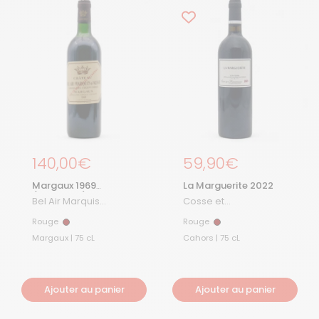
Prix régulier
140,00€
Prix régulier
59,90€
Margaux 1969
La Marguerite 2022
(Collector)
Bel Air Marquis
Cosse et
D'Aligre
Maisonneuve
Rouge
Rouge
Rouge
Rouge
Margaux | 75 cL
Cahors | 75 cL
Ajouter au panier
Ajouter au panier