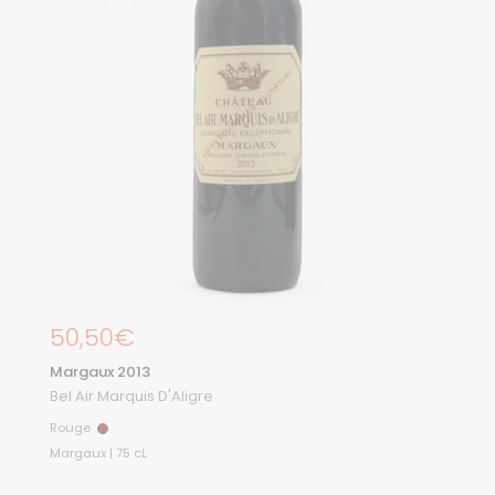
Prix régulier
50,50€
Margaux 2013
Bel Air Marquis D'Aligre
Rouge
Rouge
Margaux | 75 cL