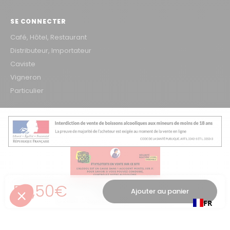
SE CONNECTER
Café, Hôtel, Restaurant
Distributeur, Importateur
Caviste
Vigneron
Particulier
Prix régulier
50,50€
L'ABUS D'ALCOOL EST DANGEREUX POUR LA SANTÉ, À CONSOMMER AVEC
Ajouter au panier
MODÉRATION
© 2026 Groupe Les Grappes – VINOSAKA
FR