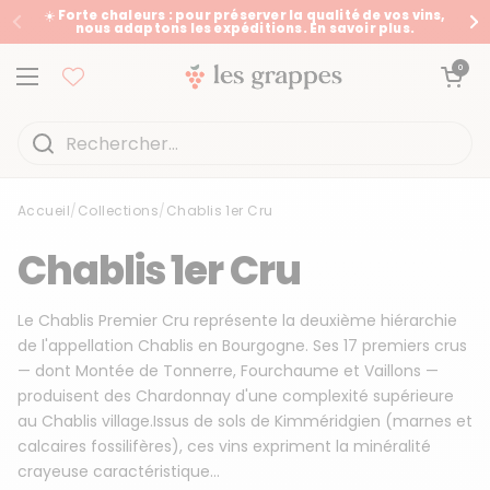
Passer au contenu
☀️ Forte chaleurs : pour préserver la qualité de vos vins,
nous adaptons les expéditions. En savoir plus.
Précédent
Su
Ouvrir le panier
0
Ouvrir le menu
Accueil
/
Collections
/
Chablis 1er Cru
Accueil
/
Collections
/
Chablis 1er Cru
Chablis 1er Cru
Le Chablis Premier Cru représente la deuxième hiérarchie
de l'appellation Chablis en Bourgogne. Ses 17 premiers crus
— dont Montée de Tonnerre, Fourchaume et Vaillons —
produisent des Chardonnay d'une complexité supérieure
au Chablis village.Issus de sols de Kimméridgien (marnes et
calcaires fossilifères), ces vins expriment la minéralité
crayeuse caractéristique...