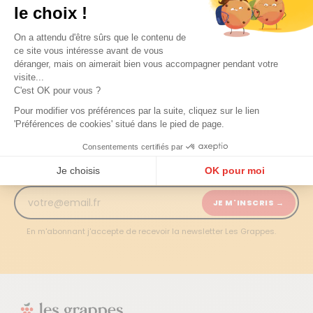
le choix !
On a attendu d'être sûrs que le contenu de
NEWSLETTER LES GRAPPES
ce site vous intéresse avant de vous
Ne manquez aucune
déranger, mais on aimerait bien vous accompagner pendant votre
visite...
découverte
C'est OK pour vous ?
Pour modifier vos préférences par la suite, cliquez sur le lien
Chaque semaine, nos experts sélectionnent les meilleurs
'Préférences de cookies' situé dans le pied de page.
vins, les domaines à suivre et les millésimes à ne pas
rater. Recevez tout en avant-première !
Consentements certifiés par
Je choisis
OK pour moi
Plateforme de Gestion du Consentement : Personnalisez vos Options
Axeptio consent
JE M'INSCRIS →
Notre plateforme vous permet d'adapter et de gérer vos paramètres de confidentialité, en ga
En m'abonnant j'accepte de recevoir la newsletter Les Grappes.