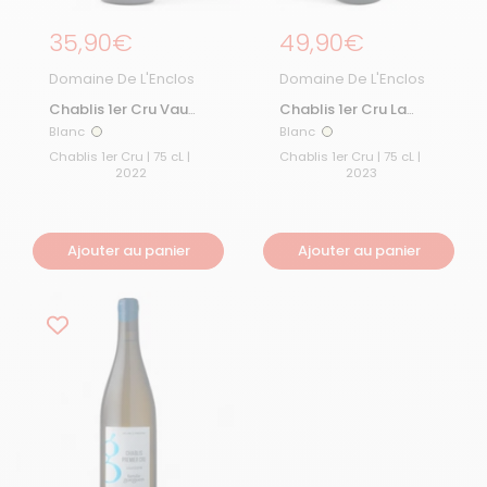
Prix régulier
35,90€
Prix régulier
49,90€
Domaine De L'Enclos
Domaine De L'Enclos
Chablis 1er Cru Vau
Chablis 1er Cru La
de Vey 2022
Fourchaume 2023
Blanc
Blanc
Blanc
Blanc
Chablis 1er Cru | 75 cL |
Chablis 1er Cru | 75 cL |
2022
2023
Ajouter au panier
Ajouter au panier