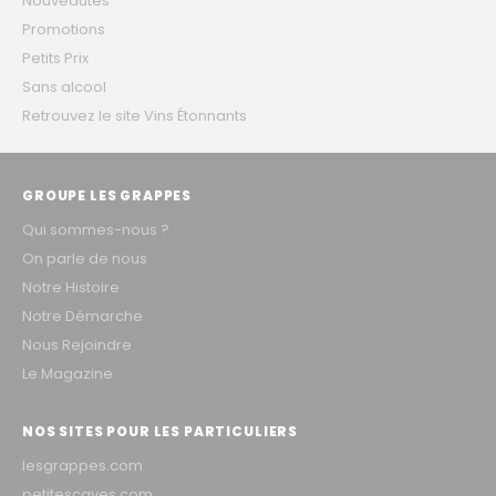
Nouveautés
Promotions
Petits Prix
Sans alcool
Retrouvez le site Vins Étonnants
GROUPE LES GRAPPES
Qui sommes-nous ?
On parle de nous
Notre Histoire
Notre Démarche
Nous Rejoindre
Le Magazine
NOS SITES POUR LES PARTICULIERS
lesgrappes.com
petitescaves.com