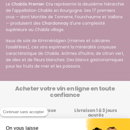
Le
Chablis Premier Cru
représente la deuxième hiérarchie
de l'appellation Chablis en Bourgogne. Ses 17 premiers
crus — dont Montée de Tonnerre, Fourchaume et Vaillons
— produisent des
Chardonnay
d'une complexité
supérieure au Chablis village.
Issus de sols de Kimméridgien (marnes et calcaires
fossilifères), ces vins expriment la minéralité crayeuse
caractéristique de Chablis. Arômes d'huître, de citron vert,
de silex et de fleurs blanches. Des blancs gastronomiques
pour les fruits de mer et les poissons.
Acheter votre vin en ligne en toute
confiance
Cartons anti casse
Livraison 1 à 3 jours
Continuer sans accepter
renforcés
ouvrés
Pour une livraison sans pépin
Retours sous 14 jours
On vous laisse