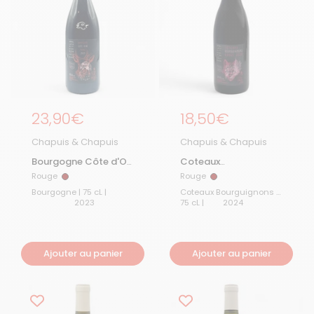
Prix régulier
23,90€
Prix régulier
18,50€
Chapuis & Chapuis
Chapuis & Chapuis
Bourgogne Côte d'Or
Coteaux
2023
Bourguignons 2024
Rouge
Rouge
Rouge
Rouge
Bourgogne | 75 cL |
Coteaux Bourguignons |
2023
75 cL |
2024
Ajouter au panier
Ajouter au panier