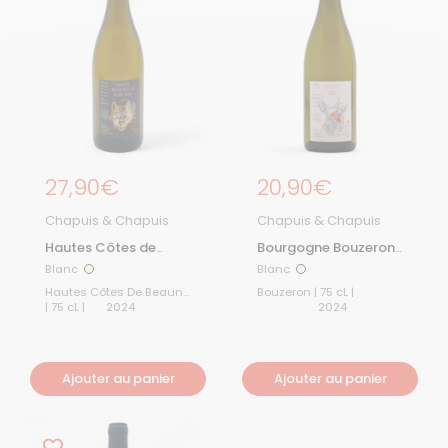
Prix régulier
27,90€
Prix régulier
20,90€
Chapuis & Chapuis
Chapuis & Chapuis
Hautes Côtes de
Bourgogne Bouzeron
Beaune 2024
2024
Blanc
Blanc
Blanc
Blanc
Hautes Côtes De Beaune
Bouzeron | 75 cL |
| 75 cL |
2024
2024
Ajouter au panier
Ajouter au panier