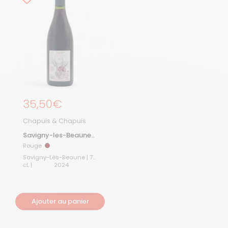
Prix régulier
35,50€
Chapuis & Chapuis
Savigny-les-Beaune
2024
Rouge
Rouge
Savigny-Lès-Beaune | 75
cL |
2024
Ajouter au panier