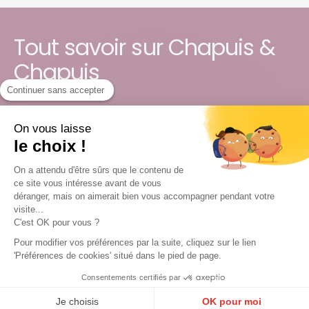
Tout savoir sur Chapuis &
Chapuis
Continuer sans accepter
À Pommard, le domaine Chapuis & Chapuis, conduit par
deux frères, élabore des vins à partir de pinot noir et de
On vous laisse
chardonnay issus de raisins locaux, provenant à la fois de
le choix !
leurs propres vignes et d’un négoce rigoureusement
On a attendu d'être sûrs que le contenu de
sélectionné. Cette double approche permet de travailler
ce site vous intéresse avant de vous
différentes origines tout en maintenant une exigence
déranger, mais on aimerait bien vous accompagner pendant votre
constante sur la qualité de la matière première.
visite...
C'est OK pour vous ?
Les vinifications reposent sur des fermentations
Pour modifier vos préférences par la suite, cliquez sur le lien
spontanées et des extractions délicates, avec pour
'Préférences de cookies' situé dans le pied de page.
objectif de préserver la finesse des textures et la lisibilité
du fruit. Les vins rouges se distinguent par un grain fin,
Consentements certifiés par
une expression claire du pinot noir et une verticalité
Je choisis
OK pour moi
marquée, rappelant des interprétations bourguignonnes