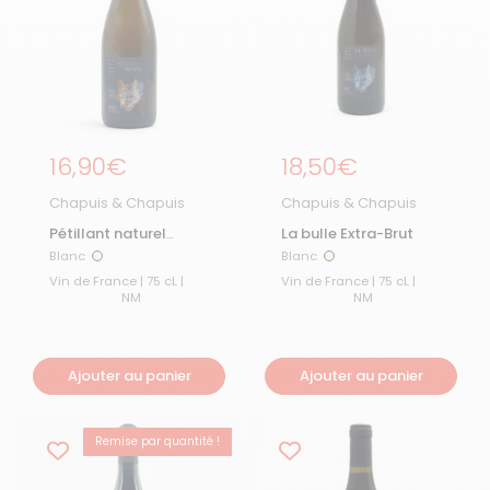
Prix régulier
16,90€
Prix régulier
18,50€
Chapuis & Chapuis
Chapuis & Chapuis
Pétillant naturel
La bulle Extra-Brut
Chapuis & Chapuis
Blanc
Blanc
Blanc
Blanc
Vin de France | 75 cL |
Vin de France | 75 cL |
NM
NM
Ajouter au panier
Ajouter au panier
Remise par quantité !