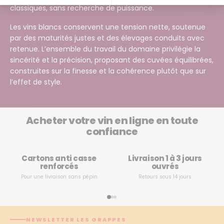
classiques, sans recherche de puissance.
Plateforme de Gestion du Consentement : Personnalisez vos Options
Axeptio consent
Les vins blancs conservent une tension nette, soutenue
Notre plateforme vous permet d'adapter et de gérer vos paramètres de confidentialité, en ga
par des maturités justes et des élevages conduits avec
retenue. L’ensemble du travail du domaine privilégie la
sincérité et la précision, proposant des cuvées équilibrées,
construites sur la finesse et la cohérence plutôt que sur
l’effet de style.
Acheter votre vin en ligne en toute
confiance
Cartons anti casse
Livraison 1 à 3 jours
renforcés
ouvrés
Pour une livraison sans pépin
Retours sous 14 jours
NEWSLETTER LES GRAPPES