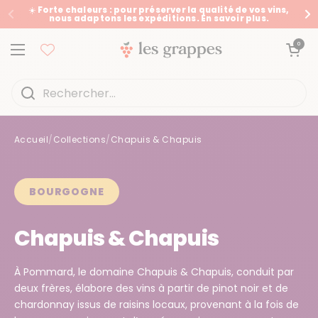
Passer au contenu
☀️ Forte chaleurs : pour préserver la qualité de vos vins,
nous adaptons les expéditions. En savoir plus.
Précédent
Su
Ouvrir le panier
0
Ouvrir le menu
Accueil
/
Collections
/
Chapuis & Chapuis
Accueil
/
Collections
/
Chapuis & Chapuis
BOURGOGNE
Chapuis & Chapuis
À Pommard, le domaine Chapuis & Chapuis, conduit par
deux frères, élabore des vins à partir de pinot noir et de
chardonnay issus de raisins locaux, provenant à la fois de