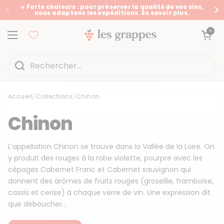
Passer au contenu
☀️ Forte chaleurs : pour préserver la qualité de vos vins,
nous adaptons les expéditions. En savoir plus.
Précédent
Su
Ouvrir le panier
0
Ouvrir le menu
Accueil
/
Collections
/
Chinon
Accueil
/
Collections
/
Chinon
Chinon
L’appellation Chinon se trouve dans la Vallée de la Loire. On
y produit des rouges à la robe violette, pourpre avec les
cépages Cabernet Franc et Cabernet sauvignon qui
donnent des arômes de fruits rouges (groseille, framboise,
cassis et cerise) à chaque verre de vin. Une expression dit
que déboucher...