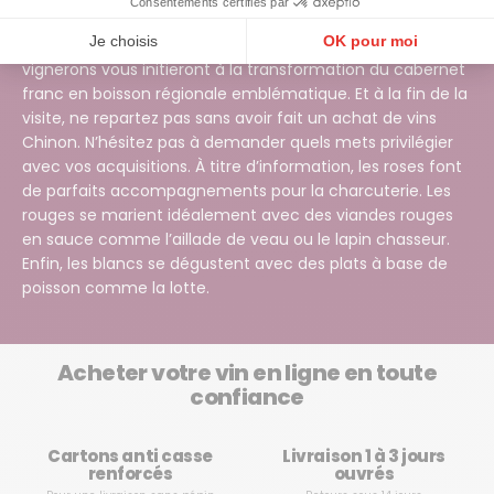
Consentements certifiés par
Chinon d’exception. Rendez-vous également à Cravant-
Je choisis
OK pour moi
les-Côteaux dans le domaine Pierre Sourdais. Les
vignerons vous initieront à la transformation du cabernet
Plateforme de Gestion du Consentement : Personnalisez vos Options
Axeptio consent
franc en boisson régionale emblématique. Et à la fin de la
Notre plateforme vous permet d'adapter et de gérer vos paramètres de confidentialité, en ga
visite, ne repartez pas sans avoir fait un achat de vins
Chinon. N’hésitez pas à demander quels mets privilégier
avec vos acquisitions. À titre d’information, les roses font
de parfaits accompagnements pour la charcuterie. Les
rouges se marient idéalement avec des viandes rouges
en sauce comme l’aillade de veau ou le lapin chasseur.
Enfin, les blancs se dégustent avec des plats à base de
poisson comme la lotte.
Acheter votre vin en ligne en toute
confiance
Cartons anti casse
Livraison 1 à 3 jours
renforcés
ouvrés