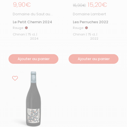
Prix régulier
9,90€
Prix régulier
15,20€
Prix de solde
16,90€
Domaine du Saut au
Domaine Lambert
Loup
Le Petit Chemin 2024
Les Perruches 2022
Rouge
Rouge
Rouge
Rouge
Chinon | 75 cL |
Chinon | 75 cL |
2024
2022
Ajouter au panier
Ajouter au panier