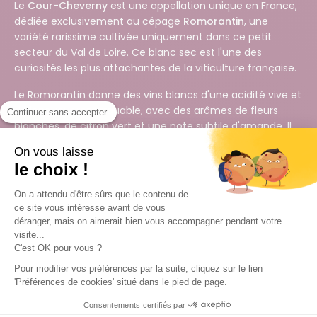
Le
Cour-Cheverny
est une appellation unique en France,
dédiée exclusivement au cépage
Romorantin
, une
variété rarissime cultivée uniquement dans ce petit
secteur du Val de Loire. Ce blanc sec est l'une des
curiosités les plus attachantes de la viticulture française.
Le Romorantin donne des vins blancs d'une acidité vive et
de longueur remarquable, avec des arômes de fleurs
Continuer sans accepter
blanches, de citron vert et une note subtile d'amande. Il
vieillit très bien. À découvrir absolument pour les
On vous laisse
amateurs de cépages rares.
le choix !
On a attendu d'être sûrs que le contenu de
Acheter votre vin en ligne en toute
ce site vous intéresse avant de vous
déranger, mais on aimerait bien vous accompagner pendant votre
confiance
visite...
C'est OK pour vous ?
Cartons anti casse
Livraison 1 à 3 jours
Pour modifier vos préférences par la suite, cliquez sur le lien
renforcés
ouvrés
'Préférences de cookies' situé dans le pied de page.
Pour une livraison sans pépin
Retours sous 14 jours
Consentements certifiés par