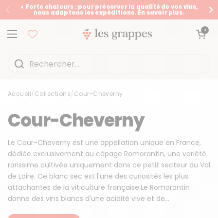
Passer au contenu
☀️ Forte chaleurs : pour préserver la qualité de vos vins,
nous adaptons les expéditions. En savoir plus.
Précédent
Su
Ouvrir le panier
0
Ouvrir le menu
Accueil
/
Collections
/
Cour-Cheverny
Accueil
/
Collections
/
Cour-Cheverny
Cour-Cheverny
Le Cour-Cheverny est une appellation unique en France,
dédiée exclusivement au cépage Romorantin, une variété
rarissime cultivée uniquement dans ce petit secteur du Val
de Loire. Ce blanc sec est l'une des curiosités les plus
attachantes de la viticulture française.Le Romorantin
donne des vins blancs d'une acidité vive et de...