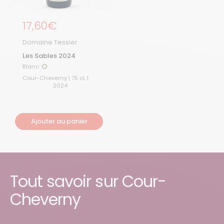
Prix régulier
17,60€
Domaine Tessier
Les Sables 2024
Blanc
Blanc
Cour-Cheverny | 75 cL |
2024
Ajouter au panier
Tout savoir sur Cour-
Cheverny