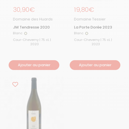
Prix régulier
30,90€
Prix régulier
19,80€
Domaine des Huards
Domaine Tessier
JM Tendresse 2020
La Porte Dorée 2023
Blanc
Blanc
Blanc
Blanc
Cour-Cheverny | 75 cL |
Cour-Cheverny | 75 cL |
2020
2023
Ajouter au panier
Ajouter au panier