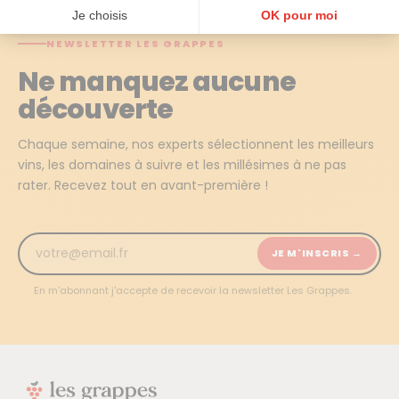
Je choisis
OK pour moi
Plateforme de Gestion du Consentement : Personnalisez vos Options
NEWSLETTER LES GRAPPES
Axeptio consent
Ne manquez aucune
Notre plateforme vous permet d'adapter et de gérer vos paramètres de confidentialité, en ga
découverte
Chaque semaine, nos experts sélectionnent les meilleurs
vins, les domaines à suivre et les millésimes à ne pas
rater. Recevez tout en avant-première !
JE M'INSCRIS →
En m'abonnant j'accepte de recevoir la newsletter Les Grappes.