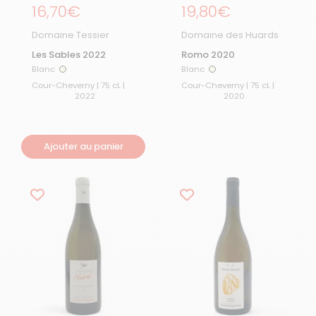
Prix régulier
16,70€
Prix régulier
19,80€
Domaine Tessier
Domaine des Huards
Les Sables 2022
Romo 2020
Blanc
Blanc
Blanc
Blanc
Cour-Cheverny | 75 cL |
Cour-Cheverny | 75 cL |
2022
2020
Ajouter au panier