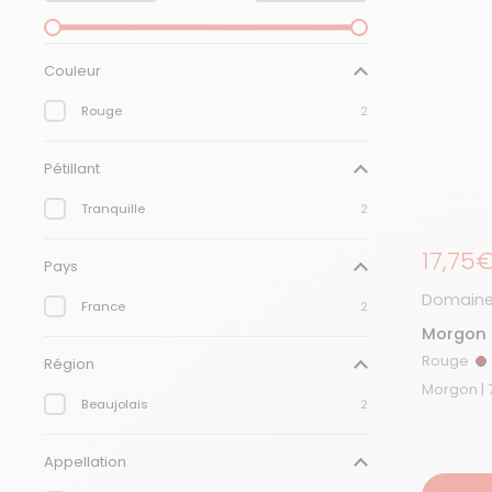
Couleur
Rouge
2
Pétillant
Tranquille
2
Prix r
17,75
Pays
Domaine
France
2
Morgon 
Rouge
Région
R
Beaujolais
2
Appellation