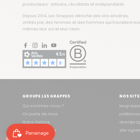
producteurs : artisans, récoltants et indépendants.
Depuis 2014, Les Grappes déniche des vins sincères,
vinifiés par des femmes et des hommes qui travaillent eu
mêmes leur sol et leur raisin.
Facebook
Instagram
LinkedIn
YouTube
GROUPE LES GRAPPES
NOS SITE
Qui sommes-nous ?
lesgrapp
On parle de nous
petitesc
Notre Histoire
directpro
Notre Démarche
site vign
Nous Rejoindre