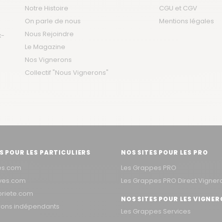
Notre Histoire
CGU et CGV
On parle de nous
Mentions légales
Nous Rejoindre
x-
Le Magazine
Nos Vignerons
Collectif "Nous Vignerons"
S POUR LES PARTICULIERS
NOS SITES POUR LES PRO
es.com
Les Grappes PRO
aves.com
Les Grappes PRO Direct Vigner
priete.com
NOS SITES POUR LES VIGNE
erons indépendants
Les Grappes Services