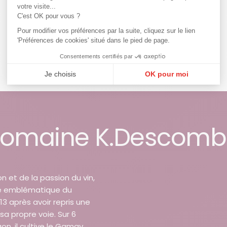
votre visite...
C'est OK pour vous ?
Pour modifier vos préférences par la suite, cliquez sur le lien
'Préférences de cookies' situé dans le pied de page.
Consentements certifiés par
Je choisis
OK pour moi
Plateforme de Gestion du Consentement : Personnalisez vos Options
Axeptio consent
Notre plateforme vous permet d'adapter et de gérer vos paramètres de confi
 Domaine K.Descom
 et de la passion du vin,
re emblématique du
013 après avoir repris une
 sa propre voie. Sur 6
on, il cultive le Gamay