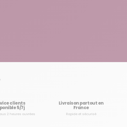
e
vice clients
Livraison partout en
ponible 5/7j
France
ous 2 heures ouvrées
Rapide et sécurisé