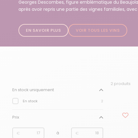
Georges Descombes, figure emblématique du Beaujolais. 
après avoir repris une partie des vignes familiales, avec l
EN SAVOIR PLUS
VOIR TOUS LES VINS
2 produits
Filtre :
En stock uniquement
En stock
2
Prix
de
à
€
€