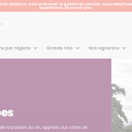
Forte chaleurs : pour préserver la qualité de vos vins, nous adaptons
expéditions. En savoir plus.
t
ns par régions
Grands Vins
Nos vignerons
bes
e la passion du vin, apprises aux côtés de