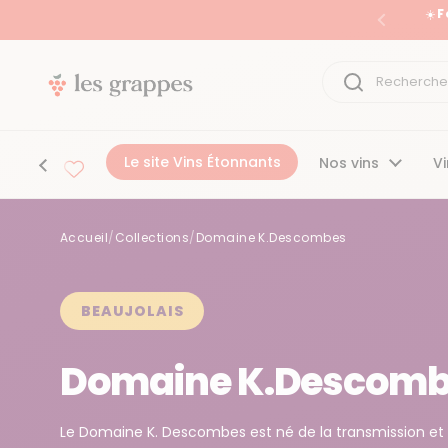
Passer au contenu
☀️ 
Précéden
Le site Vins Étonnants
Nos vins
Vi
Accueil
/
Collections
/
Domaine K.Descombes
Accueil
/
Collections
/
Domaine K.Descombes
BEAUJOLAIS
Domaine K.Descom
Le Domaine K. Descombes est né de la transmission et d