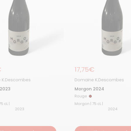
égulier
€
Prix régulier
17,75€
 K.Descombes
Domaine K.Descombes
2023
Morgon 2024
Rouge
ouge
Rouge
Morgon | 75 cL |
Morgon | 75 cL |
2023
2024