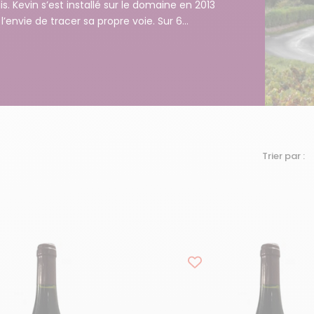
Kevin s’est installé sur le domaine en 2013
’envie de tracer sa propre voie. Sur 6...
Trier par :