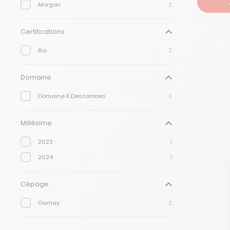
Morgon
2
Certifications
Bio
2
Domaine
Domaine K.Descombes
2
Millésime
2023
1
2024
1
Cépage
Gamay
2