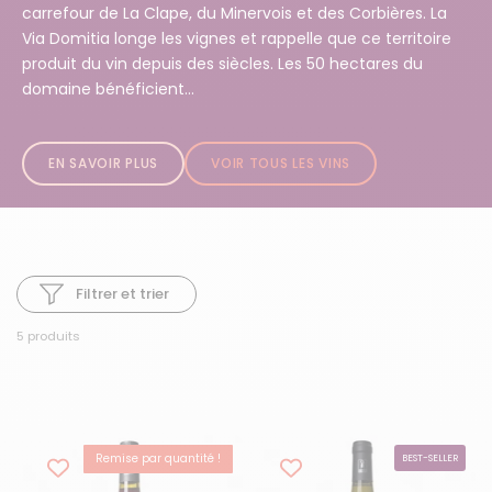
carrefour de La Clape, du Minervois et des Corbières. La
Via Domitia longe les vignes et rappelle que ce territoire
produit du vin depuis des siècles. Les 50 hectares du
domaine bénéficient...
EN SAVOIR PLUS
VOIR TOUS LES VINS
Filtrer et trier
5 produits
Remise par quantité !
COUP DE CŒUR
BEST-SELLER