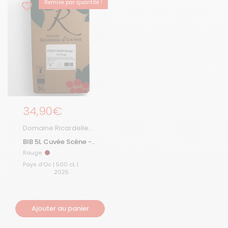
Remise par quantité !
Prix régulier
34,90€
Domaine Ricardelle
de Lautrec
BIB 5L Cuvée Scène -
Pinot Noir °2 2025
Rouge
Rouge
Pays d'Oc | 500 cL |
2025
Ajouter au panier