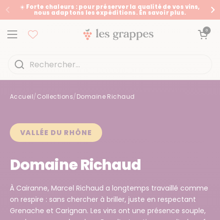
Passer au contenu
☀️ Forte chaleurs : pour préserver la qualité de vos vins,
nous adaptons les expéditions. En savoir plus.
Précédent
Su
Ouvrir le panier
0
Ouvrir le menu
Accueil
/
Collections
/
Domaine Richaud
Accueil
/
Collections
/
Domaine Richaud
VALLÉE DU RHÔNE
Domaine Richaud
À Cairanne, Marcel Richaud a longtemps travaillé comme
on respire : sans chercher à briller, juste en respectant
Grenache et Carignan. Les vins ont une présence souple,