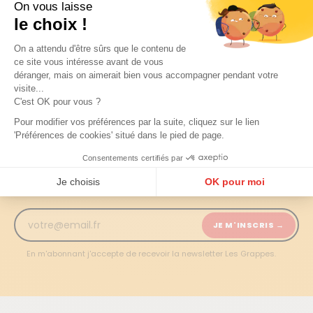
Pour une livraison sans pépin
Retours sous 14 jours
On vous laisse
le choix !
On a attendu d'être sûrs que le contenu de
NEWSLETTER LES GRAPPES
ce site vous intéresse avant de vous
déranger, mais on aimerait bien vous accompagner pendant votre
Ne manquez aucune
visite...
C'est OK pour vous ?
découverte
Pour modifier vos préférences par la suite, cliquez sur le lien
'Préférences de cookies' situé dans le pied de page.
Chaque semaine, nos experts sélectionnent les meilleurs
vins, les domaines à suivre et les millésimes à ne pas
Consentements certifiés par
rater. Recevez tout en avant-première !
Je choisis
OK pour moi
Plateforme de Gestion du Consentement : Personnalisez vos Options
Axeptio consent
JE M'INSCRIS →
Notre plateforme vous permet d'adapter et de gérer vos paramètres de confidentialité, en ga
En m'abonnant j'accepte de recevoir la newsletter Les Grappes.