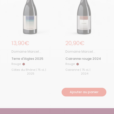
Prix régulier
13,90€
Prix régulier
20,90€
Domaine Marcel
Domaine Marcel
Richaud
Richaud
Terre d'Aigles 2025
Cairanne rouge 2024
Rouge
Rouge
Rouge
Rouge
Côtes du Rhône | 75 cL |
Cairanne | 75 cL |
2025
2024
Ajouter au panier