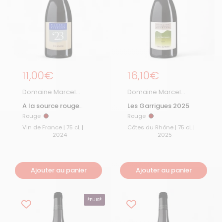
Prix régulier
11,00€
Prix régulier
16,10€
Domaine Marcel
Domaine Marcel
Richaud
Richaud
A la source rouge
Les Garrigues 2025
2025
Rouge
Rouge
Rouge
Rouge
Vin de France | 75 cL |
Côtes du Rhône | 75 cL |
2024
2025
Ajouter au panier
Ajouter au panier
ÉPUISÉ