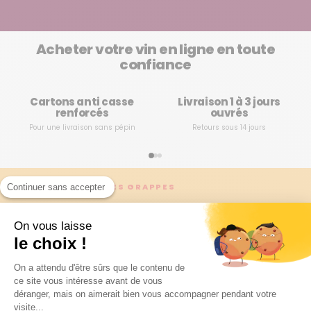
Acheter votre vin en ligne en toute
confiance
Cartons anti casse
Livraison 1 à 3 jours
renforcés
ouvrés
Pour une livraison sans pépin
Retours sous 14 jours
NEWSLETTER LES GRAPPES
Continuer sans accepter
Ne manquez aucune
On vous laisse
découverte
le choix !
Chaque semaine, nos experts sélectionnent les meilleurs
On a attendu d'être sûrs que le contenu de
vins, les domaines à suivre et les millésimes à ne pas
ce site vous intéresse avant de vous
déranger, mais on aimerait bien vous accompagner pendant votre
rater. Recevez tout en avant-première !
visite...