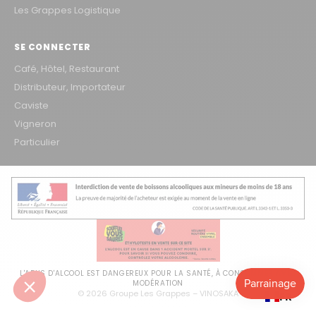
Les Grappes Logistique
SE CONNECTER
Café, Hôtel, Restaurant
Distributeur, Importateur
Caviste
Vigneron
Particulier
L'ABUS D'ALCOOL EST DANGEREUX POUR LA SANTÉ, À CONSOMMER AVEC
MODÉRATION
© 2026 Groupe Les Grappes – VINOSAKA
FR