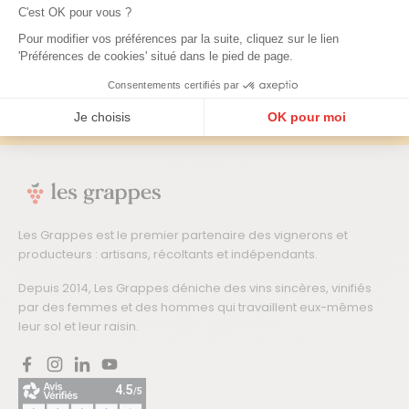
C'est OK pour vous ?
Pour modifier vos préférences par la suite, cliquez sur le lien
JE M'INSCRIS →
'Préférences de cookies' situé dans le pied de page.
Consentements certifiés par
En m'abonnant j'accepte de recevoir la newsletter Les Grappes.
Je choisis
OK pour moi
Plateforme de Gestion du Consentement : Personnalisez vos Options
Axeptio consent
Notre plateforme vous permet d'adapter et de gérer vos paramètres de confidentialité, en ga
Les Grappes est le premier partenaire des vignerons et
producteurs : artisans, récoltants et indépendants.
Depuis 2014, Les Grappes déniche des vins sincères, vinifiés
par des femmes et des hommes qui travaillent eux-mêmes
leur sol et leur raisin.
Facebook
Instagram
LinkedIn
YouTube