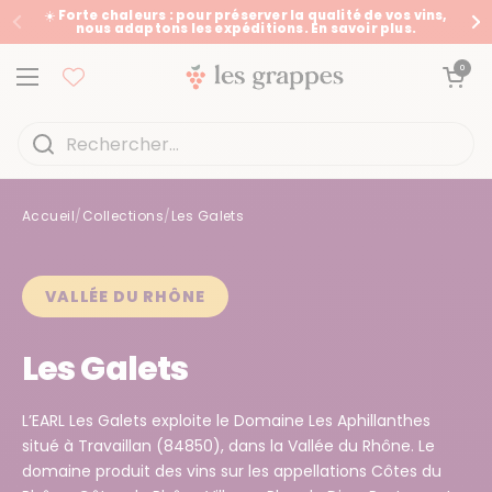
Passer au contenu
☀️ Forte chaleurs : pour préserver la qualité de vos vins,
nous adaptons les expéditions. En savoir plus.
Précédent
Su
Ouvrir le panier
0
Ouvrir le menu
Accueil
/
Collections
/
Les Galets
Accueil
/
Collections
/
Les Galets
VALLÉE DU RHÔNE
Les Galets
L’EARL Les Galets exploite le Domaine Les Aphillanthes
situé à Travaillan (84850), dans la Vallée du Rhône. Le
domaine produit des vins sur les appellations Côtes du