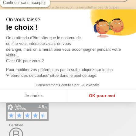
Continuer sans accepter
En m'abonnant j'accepte de recevoir la newsletter Les Grappes.
On vous laisse
le choix !
On a attendu d'être sûrs que le contenu de
ce site vous intéresse avant de vous
déranger, mais on aimerait bien vous accompagner pendant votre
Les Grappes est le premier partenaire des vignerons et
visite...
C'est OK pour vous ?
producteurs : artisans, récoltants et indépendants.
Pour modifier vos préférences par la suite, cliquez sur le lien
Depuis 2014, Les Grappes déniche des vins sincères, vinifiés
'Préférences de cookies' situé dans le pied de page.
par des femmes et des hommes qui travaillent eux-mêmes
leur sol et leur raisin.
Consentements certifiés par
Je choisis
OK pour moi
Facebook
Instagram
LinkedIn
YouTube
Plateforme de Gestion du Consentement : Personnalisez vos Options
Axeptio consent
Notre plateforme vous permet d'adapter et de gérer vos paramètres de confidentialité, en ga