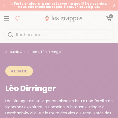
Passer au contenu
☀️ Forte chaleurs : pour préserver la qualité de vos vins,
nous adaptons les expéditions. En savoir plus.
Précédent
Su
Ouvrir le panier
0
Ouvrir le menu
Accueil
/
Collections
/
Léo Dirringer
Accueil
/
Collections
/
Léo Dirringer
ALSACE
Léo Dirringer
Léo Dirringer est un vigneron alsacien issu d’une famille de
vignerons exploitant le Domaine Ruhlmann‑Dirringer à
Dambach‑la‑Ville, sur la route des vins d’Alsace. Après des