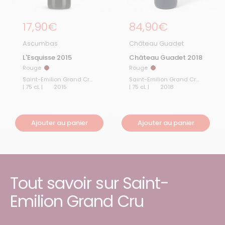
Prix régulier
17,90€
Prix régulier
84,90€
Ascumbas
Château Guadet
L'Esquisse 2015
Château Guadet 2018
Rouge
Rouge
Rouge
Rouge
Saint-Emilion Grand Cru
Saint-Emilion Grand Cru
| 75 cL |
2015
| 75 cL |
2018
Ajouter au panier
Ajouter au panier
Tout savoir sur Saint-
Emilion Grand Cru