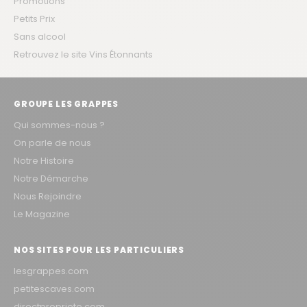
Promotions
Petits Prix
Sans alcool
Retrouvez le site Vins Étonnants
GROUPE LES GRAPPES
Qui sommes-nous ?
On parle de nous
Notre Histoire
Notre Démarche
Nous Rejoindre
Le Magazine
NOS SITES POUR LES PARTICULIERS
lesgrappes.com
petitescaves.com
directpropriete.com