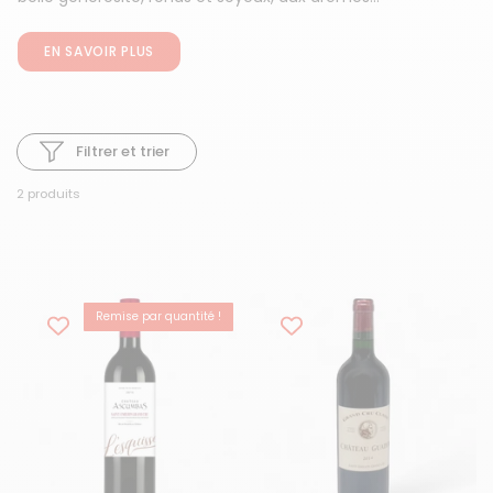
EN SAVOIR PLUS
Filtrer et trier
2 produits
Remise par quantité !