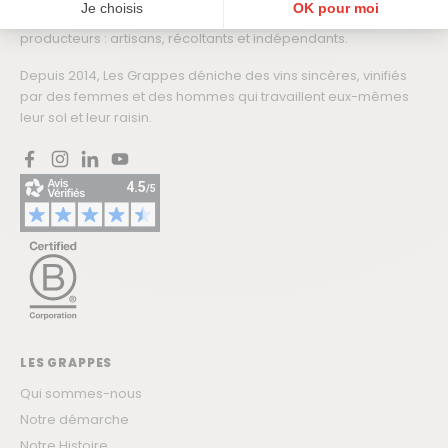
Je choisis
OK pour moi
Les Grappes est le premier partenaire des vignerons et
producteurs : artisans, récoltants et indépendants.
Plateforme de Gestion du Consentement : Personnalisez vos Options
Axeptio consent
Notre plateforme vous permet d'adapter et de gérer vos paramètres de confidentialité, en ga
Depuis 2014, Les Grappes déniche des vins sincères, vinifiés
par des femmes et des hommes qui travaillent eux-mêmes
leur sol et leur raisin.
Facebook
Instagram
LinkedIn
YouTube
LES GRAPPES
Qui sommes-nous
Notre démarche
Notre Histoire