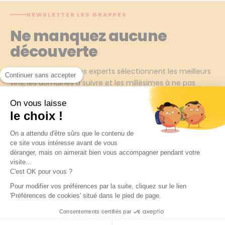
NEWSLETTER LES GRAPPES
Ne manquez aucune
découverte
Chaque semaine, nos experts sélectionnent les meilleurs
Continuer sans accepter
vins, les domaines à suivre et les millésimes à ne pas
rater. Recevez tout en avant-première !
On vous laisse
le choix !
JE M'INSCRIS →
On a attendu d'être sûrs que le contenu de
ce site vous intéresse avant de vous
déranger, mais on aimerait bien vous accompagner pendant votre
En m'abonnant j'accepte de recevoir la newsletter Les Grappes.
visite...
C'est OK pour vous ?
Pour modifier vos préférences par la suite, cliquez sur le lien
'Préférences de cookies' situé dans le pied de page.
Consentements certifiés par