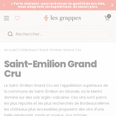
Passer au contenu
☀️ Forte chaleurs : pour préserver la qualité de vos vins,
nous adaptons les expéditions. En savoir plus.
Précédent
Su
Ouvrir le panier
0
Ouvrir le menu
Accueil
/
Collections
/
Saint-Emilion Grand Cru
Accueil
/
Collections
/
Saint-Emilion Grand Cru
Saint-Emilion Grand
Cru
Le Saint-Émilion Grand Cru est l'appellation supérieure de
la commune de Saint-Émilion en Gironde, où le Merlot
domine sur des sols argilo-calcaires. Ces vins sont parmi
les plus réputés et les plus recherchés de Bordeaux.Même
les châteaux plus accessibles proposent des vins d'une
belle générosité, ronds et soyeux, aux arômes...