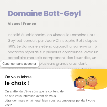
Domaine Bott-Geyl
Alsace | France
Installé à Beblenheim, en Alsace, le Domaine Bott-
Geyl est conduit par Jean-Christophe Bott depuis
1993. Le domaine s’étend aujourd’hui sur environ 15
hectares répartis sur plusieurs communes, avec un
parcellaire morcelé comprenant des lieux-dits, un
clos historique et plusieurs grands crus, dont
Continuer sans accepter
Schoenenbourg, Sonnenglanz ou encore Wineck-
Schlossberg.
On vous laisse
le choix !
La conduite du vignoble repose sur une agriculture
biologique depuis 2000, puis biodynamique depuis
On a attendu d'être sûrs que le contenu de
2002. Le travail à la vigne privilégie des rendements
ce site vous intéresse avant de vous
déranger, mais on aimerait bien vous accompagner pendant votre
modérés, une attention fine portée à la maturité
visite...