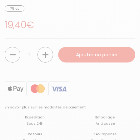
75 cL
Prix régulier
19,40€
Quantité
Ajouter au panier
En savoir plus sur les modalités de paiement
Expédition
Emballage
Sous 24h
Anti casse
Retours
SAV réponse