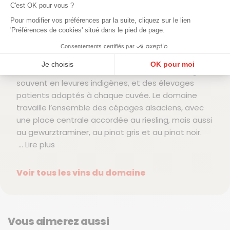
des raisins et une lecture précise des sols. Chaque
C'est OK pour vous ?
parcelle est suivie individuellement afin de
Pour modifier vos préférences par la suite, cliquez sur le lien
préserver ses équilibres naturels et son potentiel
'Préférences de cookies' situé dans le pied de page.
d’expression.
Consentements certifiés par
Les vinifications sont menées de façon peu
Je choisis
OK pour moi
interventionniste, avec des fermentations longues,
Plateforme de Gestion du Consentement : Personnalisez vos Options
souvent en levures indigènes, et des élevages
Axeptio consent
patients adaptés à chaque cuvée. Le domaine
Notre plateforme vous permet d'adapter et de gérer vos paramètres de confidentialité, en ga
travaille l’ensemble des cépages alsaciens, avec
une place centrale accordée au riesling, mais aussi
au gewurztraminer, au pinot gris et au pinot noir.
... Lire plus
Voir tous les vins du domaine
Vous aimerez aussi