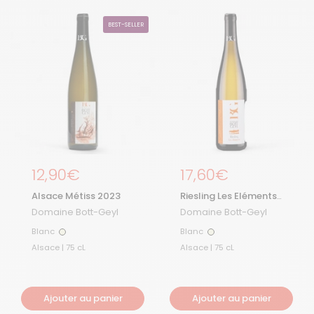
BEST-SELLER
Prix régulier
12,90€
Prix régulier
17,60€
Alsace Métiss 2023
Riesling Les Eléments
2023
Domaine Bott-Geyl
Domaine Bott-Geyl
Blanc
Blanc
Blanc
Blanc
Alsace | 75 cL
Alsace | 75 cL
Ajouter au panier
Ajouter au panier