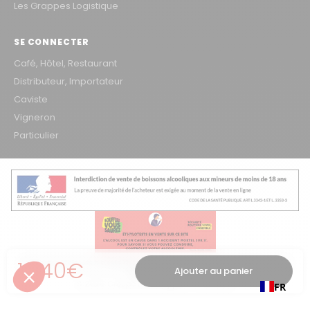
Les Grappes Logistique
SE CONNECTER
Café, Hôtel, Restaurant
Distributeur, Importateur
Caviste
Vigneron
Particulier
Prix régulier
19,40€
L'ABUS D'ALCOOL EST DANGEREUX POUR LA SANTÉ, À CONSOMMER AVEC
Ajouter au panier
MODÉRATION
© 2026 Groupe Les Grappes – VINOSAKA
FR