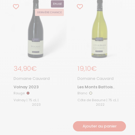
ÉPUISÉ
DERNIÈRE CHANCE
Prix régulier
34,90€
Prix régulier
19,10€
Domaine Cauvard
Domaine Cauvard
Volnay 2023
Les Monts Battois
2022
Rouge
Blanc
Rouge
Blanc
Volnay | 75 cL |
Côte de Beaune | 75 cL |
2023
2022
Ajouter au panier