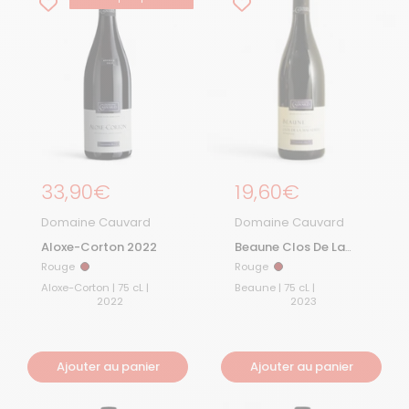
Prix régulier
33,90€
Prix régulier
19,60€
Domaine Cauvard
Domaine Cauvard
Aloxe-Corton 2022
Beaune Clos De La
Maladière Monopole
Rouge
Rouge
Rouge
Rouge
Rouge 2023
Aloxe-Corton | 75 cL |
Beaune | 75 cL |
2022
2023
Ajouter au panier
Ajouter au panier