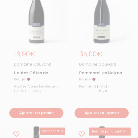
Prix régulier
16,90€
Prix régulier
35,00€
Domaine Cauvard
Domaine Cauvard
Hautes Côtes de
Pommard Les Noizons
Beaune 2022
2024
Rouge
Rouge
Rouge
Rouge
Hautes Côtes De Beaune
Pommard | 75 cL |
| 75 cL |
2022
2024
Ajouter au panier
Ajouter au panier
Remise par quantité !
COUP DE CŒUR