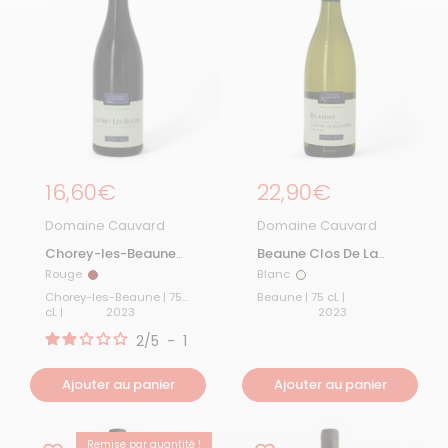
Prix régulier
16,60€
Prix régulier
22,90€
Domaine Cauvard
Domaine Cauvard
Chorey-les-Beaune
Beaune Clos De La
2023
Maladière Monopole
Rouge
Blanc
Rouge
Blanc
Blanc 2023
Chorey-les-Beaune | 75
Beaune | 75 cL |
cL |
2023
2023
2
/
5
-
1
avis
Ajouter au panier
Ajouter au panier
Remise par quantité !