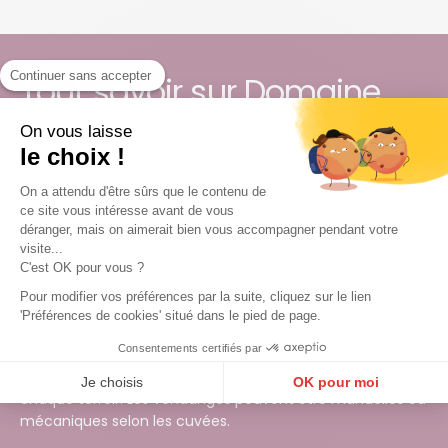
Continuer sans accepter
Tout savoir sur Domaine
Cauvard
On vous laisse
le choix !
Le Domaine Cauvard est un domaine viticole familial
On a attendu d'être sûrs que le contenu de
implanté à Beaune, en Bourgogne. Il exploite environ dix-
ce site vous intéresse avant de vous
huit hectares de vignes répartis sur plusieurs communes
déranger, mais on aimerait bien vous accompagner pendant votre
visite...
de la Côte de Beaune, avec des appellations telles que
C'est OK pour vous ?
Beaune, Pommard, Volnay, Aloxe-Corton, Corton-
Charlemagne et Hautes-Côtes de Beaune.
Pour modifier vos préférences par la suite, cliquez sur le lien
'Préférences de cookies' situé dans le pied de page.
La production repose sur une approche traditionnelle,
Consentements certifiés par
avec une attention portée au travail de la vigne et à des
vinifications par parcelles afin de préserver l’identité de
Je choisis
OK pour moi
chaque terroir. Les vendanges peuvent être manuelles ou
Plateforme de Gestion du Consentement : Personnalisez vos Options
Axeptio consent
mécaniques selon les cuvées.
Notre plateforme vous permet d'adapter et de gérer vos paramètres de confidentialité, en ga