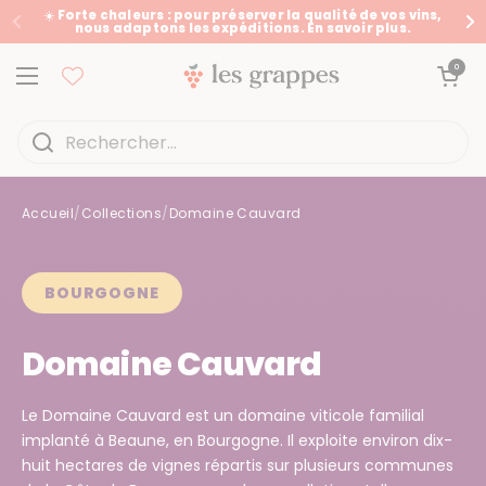
Passer au contenu
☀️ Forte chaleurs : pour préserver la qualité de vos vins,
nous adaptons les expéditions. En savoir plus.
Précédent
Su
Ouvrir le panier
0
Ouvrir le menu
Accueil
/
Collections
/
Domaine Cauvard
Accueil
/
Collections
/
Domaine Cauvard
BOURGOGNE
Domaine Cauvard
Le Domaine Cauvard est un domaine viticole familial
implanté à Beaune, en Bourgogne. Il exploite environ dix-
huit hectares de vignes répartis sur plusieurs communes