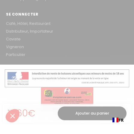
SE CONNECTER
Café, Hôtel, Restaurant
Distributeur, Importateur
Caviste
Vigneron
Particulier
Prix régulier
17,60€
L'ABUS D'ALCOOL EST DANGEREUX POUR LA SANTÉ, À CONSOMMER AVEC
Ajouter au panier
MODÉRATION
© 2026 Groupe Les Grappes – VINOSAKA
FR