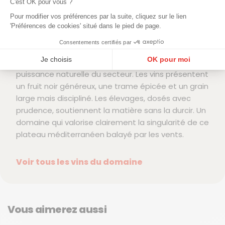
C'est OK pour vous ?
Sur les sols calcaires de La Clape, Château
Pour modifier vos préférences par la suite, cliquez sur le lien
Bouisset travaille Syrah et Mourvèdre avec
'Préférences de cookies' situé dans le pied de page.
l’objectif d’obtenir des rouges amples mais
Consentements certifiés par
structurés. Le vent marin apporte une fraîcheur
Je choisis
OK pour moi
bienvenue qui resserre les jus et allège la
puissance naturelle du secteur. Les vins présentent
Plateforme de Gestion du Consentement : Personnalisez vos Options
Axeptio consent
un fruit noir généreux, une trame épicée et un grain
Notre plateforme vous permet d'adapter et de gérer vos paramètres de confidentialité, en ga
large mais discipliné. Les élevages, dosés avec
prudence, soutiennent la matière sans la durcir. Un
domaine qui valorise clairement la singularité de ce
plateau méditerranéen balayé par les vents.
Voir tous les vins du domaine
Vous aimerez aussi