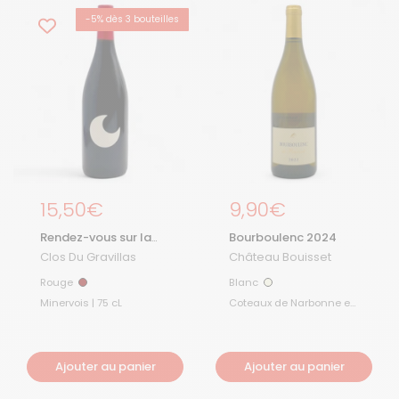
-5% dès 3 bouteilles
Prix régulier
15,50€
Prix régulier
9,90€
Rendez-vous sur la
Bourboulenc 2024
Lune 2023
Clos Du Gravillas
Château Bouisset
Rouge
Blanc
Rouge
Blanc
Minervois | 75 cL
Coteaux de Narbonne et
Terres de Pérignan | 75 cL
Ajouter au panier
Ajouter au panier