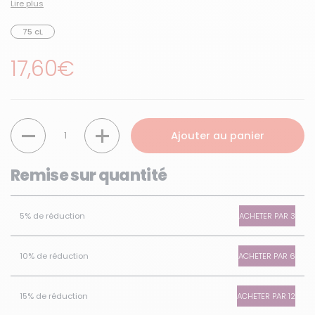
Lire plus
75 cL
Prix régulier
17,60€
Quantité
Ajouter au panier
Remise sur quantité
ACHETER PAR 3
5% de réduction
ACHETER PAR 6
10% de réduction
ACHETER PAR 12
15% de réduction