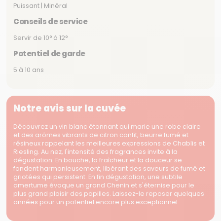
Puissant | Minéral
Conseils de service
Servir de 10° à 12°
Potentiel de garde
5 à 10 ans
Notre avis sur la cuvée
Découvrez un vin blanc étonnant qui marie une robe claire
et des arômes vibrants de citron confit, beurre fumé et
résineux rappelant les meilleures expressions de Chablis et
Riesling. Au nez, l'intensité des fragrances invite à la
dégustation. En bouche, la fraîcheur et la douceur se
fondent harmonieusement, libérant des saveurs de fumé et
griotées qui persistent. En fin dégustation, une subtile
amertume évoque un grand Chenin et s'éternise pour le
plus grand plaisir des papilles. Laissez-le reposer quelques
années pour un potentiel encore plus exceptionnel.