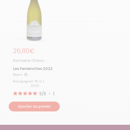
Prix régulier
26,80€
Domaine Chavy-
Chouet
Les Femelottes 2022
Blanc
Blanc
Bourgogne | 75 cL |
2022
5
/
5
-
1
avis
Ajouter au panier