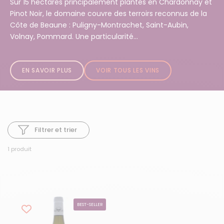
Sur 15 hectares principalement plantés en Chardonnay et
Pinot Noir, le domaine couvre des terroirs reconnus de la
Côte de Beaune : Puligny-Montrachet, Saint-Aubin,
Volnay, Pommard. Une particularité...
EN SAVOIR PLUS
VOIR TOUS LES VINS
Filtrer et trier
1 produit
BEST-SELLER