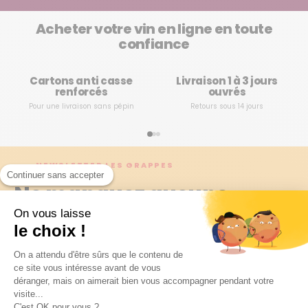
Acheter votre vin en ligne en toute
confiance
Cartons anti casse
Livraison 1 à 3 jours
renforcés
ouvrés
Pour une livraison sans pépin
Retours sous 14 jours
NEWSLETTER LES GRAPPES
Continuer sans accepter
Ne manquez aucune
découverte
On vous laisse
le choix !
Chaque semaine, nos experts sélectionnent les meilleurs
On a attendu d'être sûrs que le contenu de
vins, les domaines à suivre et les millésimes à ne pas
ce site vous intéresse avant de vous
rater. Recevez tout en avant-première !
déranger, mais on aimerait bien vous accompagner pendant votre
visite...
C'est OK pour vous ?