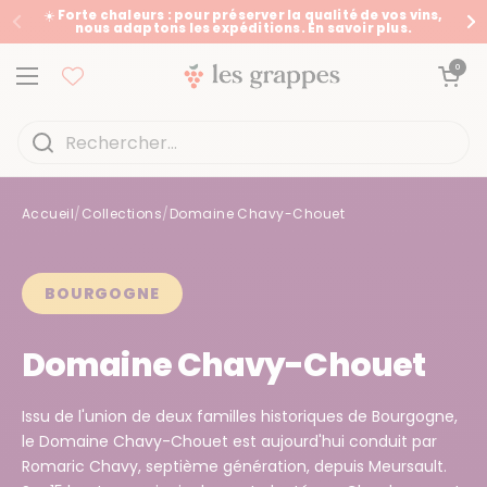
Passer au contenu
☀️ Forte chaleurs : pour préserver la qualité de vos vins,
nous adaptons les expéditions. En savoir plus.
Précédent
Su
Ouvrir le panier
0
Ouvrir le menu
Accueil
/
Collections
/
Domaine Chavy-Chouet
Accueil
/
Collections
/
Domaine Chavy-Chouet
BOURGOGNE
Domaine Chavy-Chouet
Issu de l'union de deux familles historiques de Bourgogne,
le Domaine Chavy-Chouet est aujourd'hui conduit par
Romaric Chavy, septième génération, depuis Meursault.