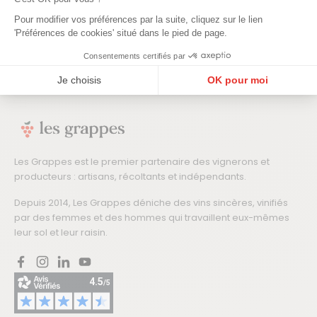
JE M'INSCRIS →
Pour modifier vos préférences par la suite, cliquez sur le lien
'Préférences de cookies' situé dans le pied de page.
En m'abonnant j'accepte de recevoir la newsletter Les Grappes.
Consentements certifiés par
Je choisis
OK pour moi
Plateforme de Gestion du Consentement : Personnalisez vos Options
Axeptio consent
Notre plateforme vous permet d'adapter et de gérer vos paramètres de confidentialité, en ga
Les Grappes est le premier partenaire des vignerons et
producteurs : artisans, récoltants et indépendants.
Depuis 2014, Les Grappes déniche des vins sincères, vinifiés
par des femmes et des hommes qui travaillent eux-mêmes
leur sol et leur raisin.
Facebook
Instagram
LinkedIn
YouTube