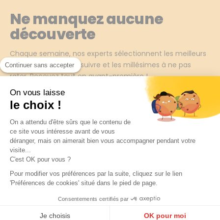
Ne manquez aucune
découverte
Chaque semaine, nos experts sélectionnent les meilleurs
vins, les domaines à suivre et les millésimes à ne pas
Continuer sans accepter
rater. Recevez tout en avant-première !
On vous laisse
le choix !
JE M'INSCRIS →
On a attendu d'être sûrs que le contenu de
ce site vous intéresse avant de vous
En m'abonnant j'accepte de recevoir la newsletter Les Grappes.
déranger, mais on aimerait bien vous accompagner pendant votre
visite...
C'est OK pour vous ?
Pour modifier vos préférences par la suite, cliquez sur le lien
'Préférences de cookies' situé dans le pied de page.
Consentements certifiés par
Les Grappes est le premier partenaire des vignerons et
Je choisis
OK pour moi