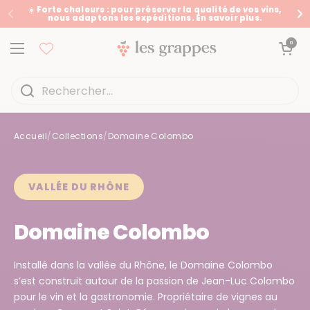
Passer au contenu
☀️ Forte chaleurs : pour préserver la qualité de vos vins,
nous adaptons les expéditions. En savoir plus.
Précédent
Su
Ouvrir le panier
0
Ouvrir le menu
Accueil
/
Collections
/
Domaine Colombo
Accueil
/
Collections
/
Domaine Colombo
VALLÉE DU RHÔNE
Domaine Colombo
Installé dans la vallée du Rhône, le Domaine Colombo
s’est construit autour de la passion de Jean-Luc Colombo
pour le vin et la gastronomie. Propriétaire de vignes au