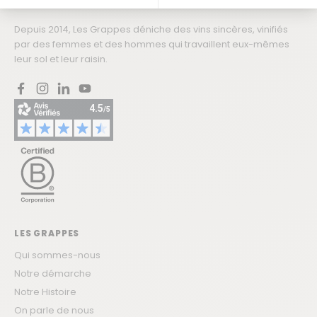
producteurs : artisans, récoltants et indépendants.
Plateforme de Gestion du Consentement : Personnalisez vos Options
Axeptio consent
Depuis 2014, Les Grappes déniche des vins sincères, vinifiés
Notre plateforme vous permet d'adapter et de gérer vos paramètres de confidentialité, en ga
par des femmes et des hommes qui travaillent eux-mêmes
leur sol et leur raisin.
Facebook
Instagram
LinkedIn
YouTube
LES GRAPPES
Qui sommes-nous
Notre démarche
Notre Histoire
On parle de nous