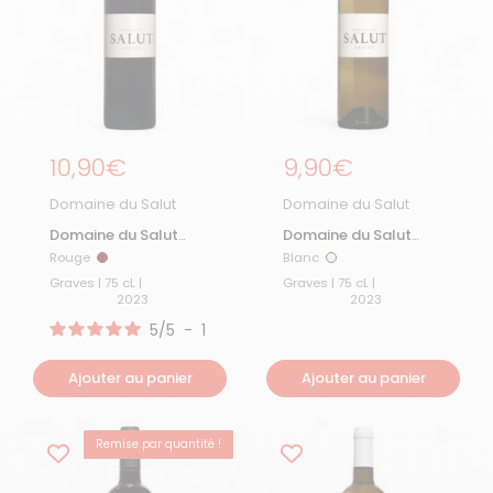
Prix régulier
10,90€
Prix régulier
9,90€
Domaine du Salut
Domaine du Salut
Domaine du Salut
Domaine du Salut
Rouge 2023
Blanc 2023
Rouge
Blanc
Rouge
Blanc
Graves | 75 cL |
Graves | 75 cL |
2023
2023
5
/
5
-
1
avis
Ajouter au panier
Ajouter au panier
Remise par quantité !