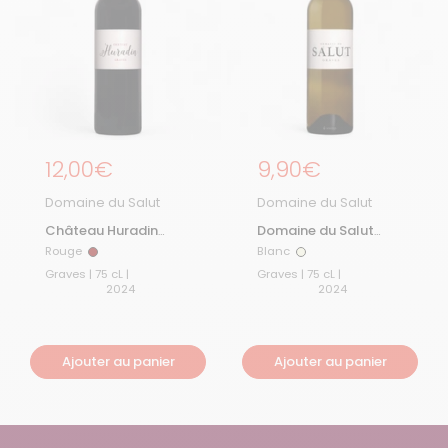
Prix régulier
12,00€
Prix régulier
9,90€
Domaine du Salut
Domaine du Salut
Château Huradin
Domaine du Salut
Rouge 2024
Blanc 2024
Rouge
Blanc
Rouge
Blanc
Graves | 75 cL |
Graves | 75 cL |
2024
2024
Ajouter au panier
Ajouter au panier