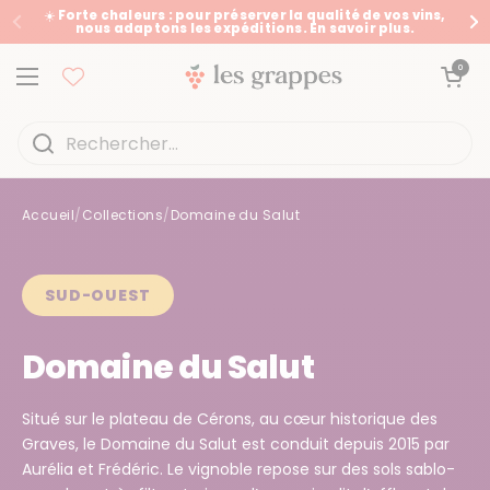
Passer au contenu
☀️ Forte chaleurs : pour préserver la qualité de vos vins,
nous adaptons les expéditions. En savoir plus.
Précédent
Su
Ouvrir le panier
0
Ouvrir le menu
Accueil
/
Collections
/
Domaine du Salut
Accueil
/
Collections
/
Domaine du Salut
SUD-OUEST
Domaine du Salut
Situé sur le plateau de Cérons, au cœur historique des
Graves, le Domaine du Salut est conduit depuis 2015 par
Aurélia et Frédéric. Le vignoble repose sur des sols sablo-