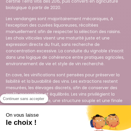
certifié Terra Vitis dès 2015, puis converti en agriculture
biologique à partir de 2020.
Les vendanges sont majoritairement mécaniques, à
l’exception des cuvées liquoreuses, récoltées
manuellement afin de respecter la sélection des raisins.
Les choix viticoles visent une maturité juste et une
expression directe du fruit, sans recherche de
concentration excessive. La conduite du vignoble s’inscrit
dans une logique de cohérence entre pratiques agricoles,
environnement de vie et style de vin recherché.
En cave, les vinifications sont pensées pour préserver la
lisibilité et la buvabilité des vins. Les extractions restent
mesurées, les élevages discrets, afin de conserver des
profils accessibles et équilibrés. Les vins privilégient la
Continuer sans accepter
franchise aromatique, une structure souple et une finale
nette, dans un registre volontairement simple et digeste.
On vous laisse
Le Domaine du Salut s’inscrit ainsi dans une lecture
le choix !
contemporaine des Graves, en rupture avec certains
codes bordelais traditionnels. Les cuvées proposent une