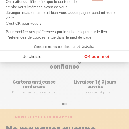
On a attendu d'être sûrs que le contenu de
expression directe du terroir de Cérons, orientée vers le
ce site vous intéresse avant de vous
plaisir immédiat et le partage, tout en reposant sur des
déranger, mais on aimerait bien vous accompagner pendant votre
visite...
choix viticoles sérieux et cohérents. Une adresse discrète
C'est OK pour vous ?
mais singulière, qui assume une approche décomplexée
du vin sans renoncer à la qualité ni au respect de son
Pour modifier vos préférences par la suite, cliquez sur le lien
environnement.
'Préférences de cookies' situé dans le pied de page.
Consentements certifiés par
Je choisis
OK pour moi
Acheter votre vin en ligne en toute
confiance
Plateforme de Gestion du Consentement : Personnalisez vos Options
Axeptio consent
Notre plateforme vous permet d'adapter et de gérer vos paramètres de confidentialité, en ga
Cartons anti casse
Livraison 1 à 3 jours
renforcés
ouvrés
Pour une livraison sans pépin
Retours sous 14 jours
NEWSLETTER LES GRAPPES