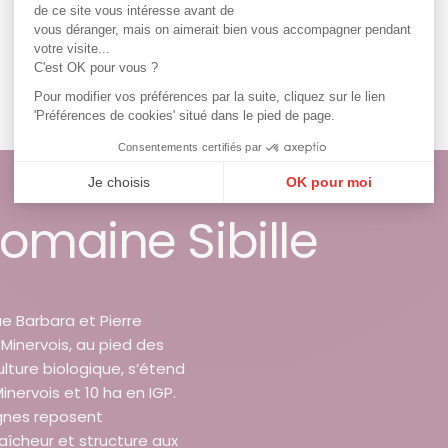
de ce site vous intéresse avant de
vous déranger, mais on aimerait bien vous accompagner pendant
votre visite...
C'est OK pour vous ?
Pour modifier vos préférences par la suite, cliquez sur le lien
'Préférences de cookies' situé dans le pied de page.
Consentements certifiés par
Je choisis
OK pour moi
Plateforme de Gestion du Consentement : Personnalisez vos Options
Axeptio consent
Domaine Sibille
Notre plateforme vous permet d'adapter et de gérer vos paramètres de confi
e Barbara et Pierre
-Minervois, au pied des
ulture biologique, s’étend
nervois et 10 ha en IGP.
ignes reposent
aîcheur et structure aux