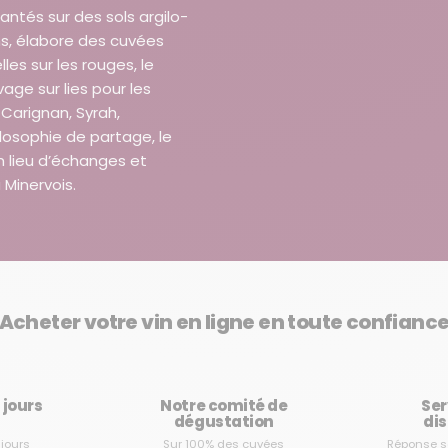
antés sur des sols argilo-
ns, élabore des cuvées
es sur les rouges, le
evage sur lies pour les
Carignan, Syrah,
losophie de partage, le
 lieu d’échanges et
 Minervois.
Acheter votre vin en ligne en toute confianc
3 jours
Notre comité de
Ser
dégustation
dis
 jours
Sur 100% des cuvées
Réponse s