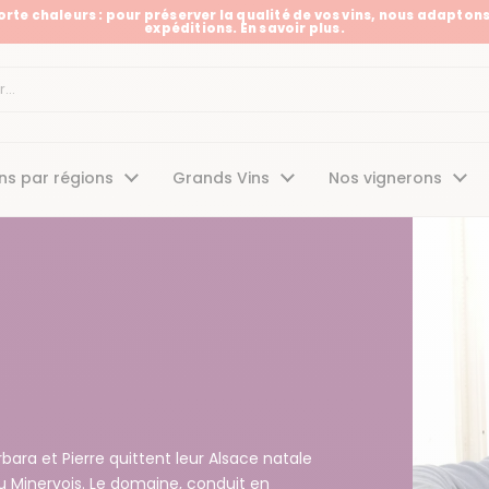
Forte chaleurs : pour préserver la qualité de vos vins, nous adaptons
expéditions. En savoir plus.
t
ns par régions
Grands Vins
Nos vignerons
bara et Pierre quittent leur Alsace natale
 du Minervois. Le domaine, conduit en