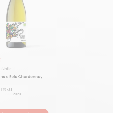
égulier
€
Sibille
dins d'Eole Chardonnay
anc
Pays d'Oc | 75 cL |
2023