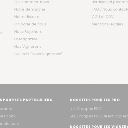
Qui sommes-nous
Livraison et paieme
Notre démarche
FAQ / Nous contact
Notre Histoire
CGU et CGV
On parle de nous
Mentions légales
Nous Rejoindre
x-
Le Magazine
Nos Vignerons
Collectif "Nous Vignerons"
S POUR LES PARTICULIERS
NOS SITES POUR LES PRO
es.com
Les Grappes PRO
aves.com
Les Grappes PRO Direct Vigner
priete.com
NOS SITES POUR LES VIGNE