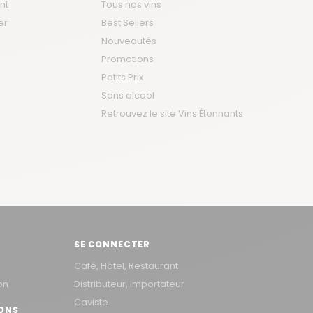
nt
Tous nos vins
er
Best Sellers
Nouveautés
Promotions
Petits Prix
Sans alcool
Retrouvez le site Vins Étonnants
SE CONNECTER
Café, Hôtel, Restaurant
on
Distributeur, Importateur
Caviste
RONS