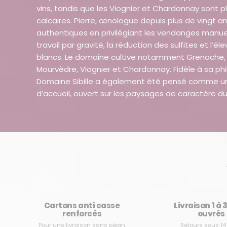
vins, tandis que les Viognier et Chardonnay sont pl
calcaires. Pierre, œnologue depuis plus de vingt a
authentiques en privilégiant les vendanges manuell
travail par gravité, la réduction des sulfites et l’él
blancs. Le domaine cultive notamment Grenache, 
Mourvèdre, Viognier et Chardonnay. Fidèle à sa phi
Domaine Sibille a également été pensé comme un
d’accueil, ouvert sur les paysages de caractère du
Cartons anti casse
Livraison 1 à 
renforcés
ouvrés
Pour une livraison sans pépin
Retours sous 14