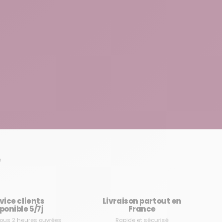
e
vice clients
Livraison partout en
ponible 5/7j
France
ous 2 heures ouvrées
Rapide et sécurisé