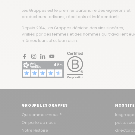
Les Grappes est le premier partenaire des vignerons et
producteurs : artisans, récoltants et indépendants.
Depuis 2014, Les Grappes déniche des vins sincères,
vinifiés par des femmes et des hommes qui travaillent eu
mêmes leur sol et leur raisin.
Facebook
Instagram
LinkedIn
YouTube
GROUPE LES GRAPPES
NOS SITE
Qui sommes-nous ?
lesgrapp
On parle de nous
petitesc
Notre Histoire
directpro