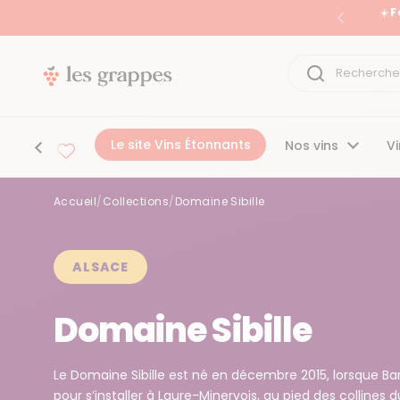
Passer au contenu
☀️ 
Précéden
Le site Vins Étonnants
Nos vins
Vi
Accueil
/
Collections
/
Domaine Sibille
Accueil
/
Collections
/
Domaine Sibille
ALSACE
Domaine Sibille
Le Domaine Sibille est né en décembre 2015, lorsque Bar
pour s’installer à Laure-Minervois, au pied des collines