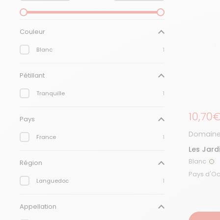
Couleur
Blanc
1
Pétillant
Tranquille
1
Prix r
10,70
Pays
Domaine 
France
1
Les Jar
2023
Blanc
Région
Bl
Languedoc
1
Appellation