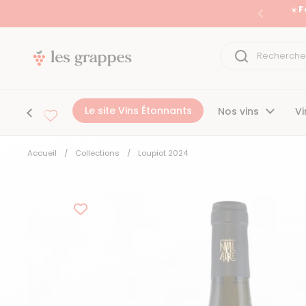
Passer au contenu
☀️ 
Précéden
Le site Vins Étonnants
Nos vins
Vi
Accueil
/
Collections
/
Loupiot 2024