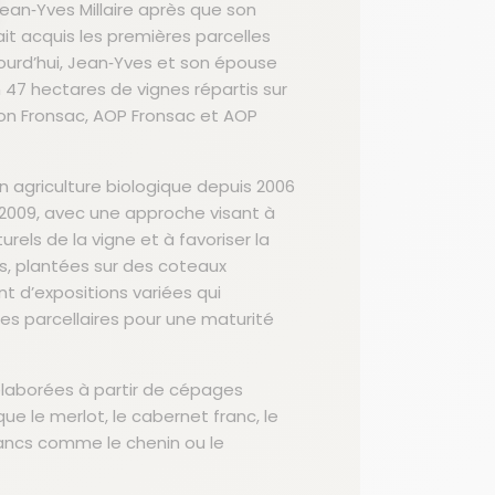
Jean‑Yves Millaire après que son
it acquis les premières parcelles
ourd’hui, Jean‑Yves et son épouse
dentialité, en garantissant la conformité avec les réglementations. Personna
n 47 hectares de vignes répartis sur
on Fronsac, AOP Fronsac et AOP
 agriculture biologique depuis 2006
2009, avec une approche visant à
rels de la vigne et à favoriser la
nes, plantées sur des coteaux
ent d’expositions variées qui
 parcellaires pour une maturité
laborées à partir de cépages
que le merlot, le cabernet franc, le
ancs comme le chenin ou le