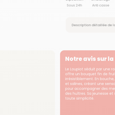
Sous 24h
Anti casse
Description détaillée de l
Notre avis sur l
Le Loupiot séduit par une ro
offre un bouquet fin de frui
irrésistiblement. En bouche
et salines, créant une sensa
pour accompagner des met
des huîtres. Sa jeunesse et 
toute simplicité.