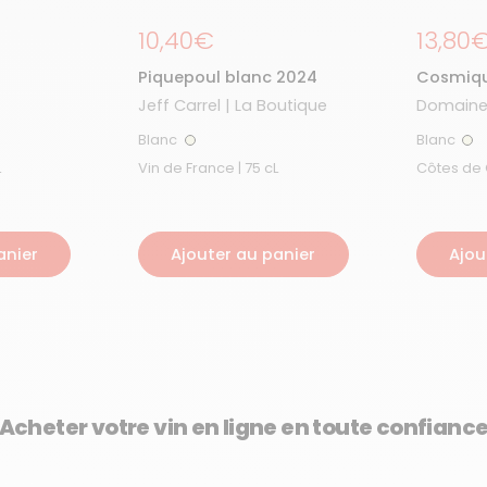
Prix régulier
10,40€
Prix r
13,80
Piquepoul blanc 2024
Cosmiqu
Jeff Carrel | La Boutique
Domaine
Blanc
Blanc
Blanc
Bla
L
Vin de France | 75 cL
anier
Ajouter au panier
Ajou
Acheter votre vin en ligne en toute confianc