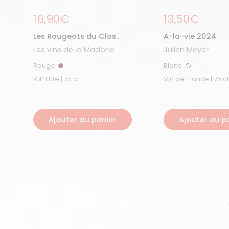
Prix régulier
16,90€
Prix régulier
13,50€
Les Rougeots du Clos
A-la-vie 2024
2024
Les vins de la Madone
Julien Meyer
Rouge
Blanc
Rouge
Blanc
IGP Urfé | 75 cL
Vin de France | 75 c
Ajouter au panier
Ajouter au p