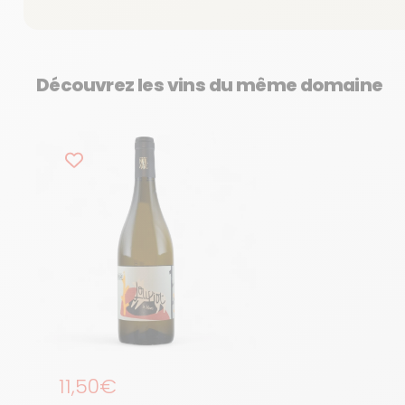
Découvrez les vins du même domaine
Prix régulier
11,50€