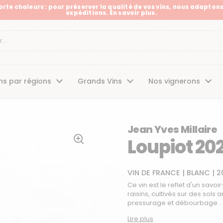
Forte chaleurs : pour préserver la qualité de vos vins, nous adaptons
expéditions. En savoir plus.
t
ns par régions
Grands Vins
Nos vignerons
Jean Yves Millaire
Loupiot 20
VIN DE FRANCE
|
BLANC
|
2
Ce vin est le reflet d'un savo
raisins, cultivés sur des sols
pressurage et débourbage...
Lire plus