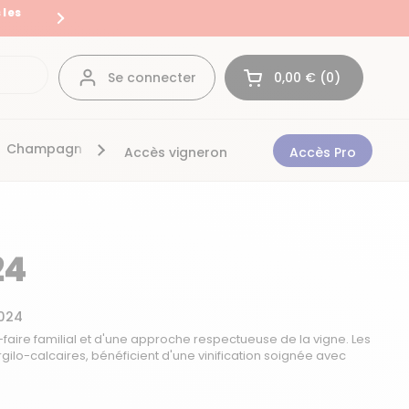
 les
Livraison en France et en Eur
Suivant
Se connecter
0,00 €
0
Ouvrir le panier
Mon panier Total:
produit dans votre 
Champagnes
Bonnes affaires
Accès vigneron
Accès Pro
24
024
ir-faire familial et d'une approche respectueuse de la vigne. Les
 argilo-calcaires, bénéficient d'une vinification soignée avec