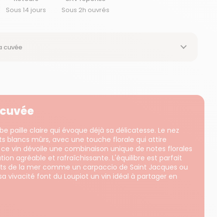
Sous 14 jours
Sous 2h ouvrés
a cuvée
a cuvée
be paille claire qui évoque déjà sa délicatesse. Le nez
ts blancs mûrs, avec une touche florale qui attire
, ce vin dévoile une combinaison unique de notes florales
tion agréable et rafraîchissante. L'équilibre est parfait
s de la mer comme un carpaccio de Saint Jacques ou
sa vivacité font du Loupiot un vin idéal à partager en