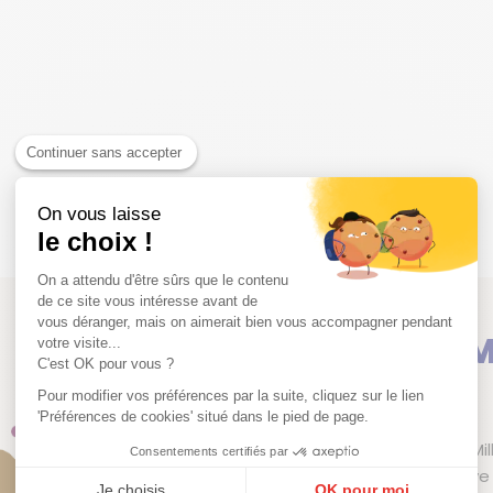
Continuer sans accepter
On vous laisse
le choix !
On a attendu d'être sûrs que le contenu
de ce site vous intéresse avant de
vous déranger, mais on aimerait bien vous accompagner pendant
Jean Yves Mi
votre visite...
C'est OK pour vous ?
Pour modifier vos préférences par la suite, cliquez sur le lien
Bordeaux | France
'Préférences de cookies' situé dans le pied de page.
Le Domaine Jean‑Yves Milla
Consentements certifiés par
situé à Fronsac, sur la ri
Je choisis
OK pour moi