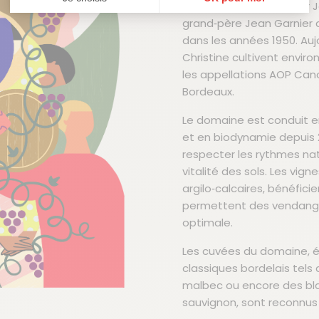
exploité depuis 1998 par 
Plateforme de Gestion du Consentement : Personnalisez vos Options
Axeptio consent
grand‑père Jean Garnier a
dans les années 1950. Auj
Notre plateforme vous permet d'adapter et de gérer vos paramètres de confi
Christine cultivent enviro
les appellations AOP Can
Bordeaux.
Le domaine est conduit en
et en biodynamie depuis 
respecter les rythmes natu
vitalité des sols. Les vig
argilo‑calcaires, bénéfici
permettent des vendanges
optimale.
Les cuvées du domaine, é
classiques bordelais tels 
malbec ou encore des bl
sauvignon, sont reconnus