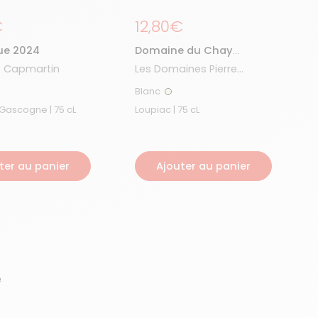
égulier
€
Prix régulier
12,80€
e 2024
Domaine du Chay
Loupiac 2024
 Capmartin
Les Domaines Pierre
Tourré
Blanc
nc
Blanc
Côtes de Gascogne | 75 cL
Loupiac | 75 cL
ter au panier
Ajouter au panier
e