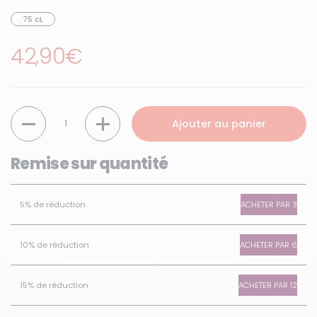
75 cL
Prix régulier
42,90€
Quantité
Ajouter au panier
Remise sur quantité
ACHETER PAR 3
5% de réduction
ACHETER PAR 6
10% de réduction
ACHETER PAR 12
15% de réduction