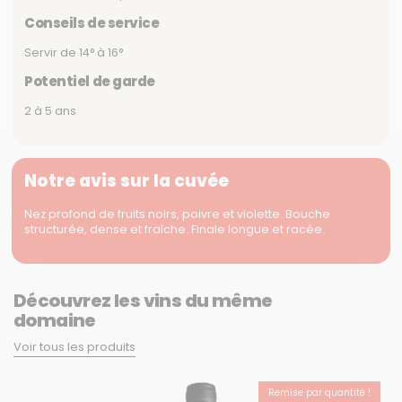
Conseils de service
Servir de 14° à 16°
Potentiel de garde
2 à 5 ans
Notre avis sur la cuvée
Nez profond de fruits noirs, poivre et violette. Bouche
structurée, dense et fraîche. Finale longue et racée.
Découvrez les vins du même
domaine
Voir tous les produits
Remise par quantité !
COUP DE CŒUR