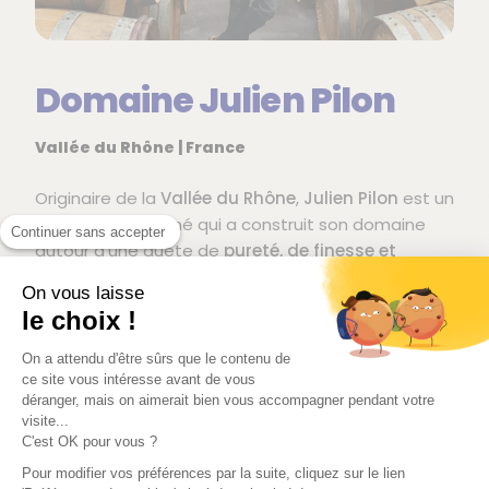
Domaine Julien Pilon
Vallée du Rhône | France
Originaire de la
Vallée du Rhône
,
Julien Pilon
est un
vigneron passionné qui a construit son domaine
Continuer sans accepter
autour d’une quête de
pureté, de finesse et
d’expression authentique des terroirs
On vous laisse
septentrionaux
. Après des expériences
le choix !
formatrices auprès de grandes maisons et
vigneron, de la Vallée du Rhône au Languedoc puis
On a attendu d'être sûrs que le contenu de
en Espagne, il lance son projet personnel en 2010,
ce site vous intéresse avant de vous
déranger, mais on aimerait bien vous accompagner pendant votre
vinifiant son premier millésime dans le garage de
visite...
ses parents avant d’installer progressivement son
C'est OK pour vous ?
propre chai à
Chavanay
, au cœur de la région.
Pour modifier vos préférences par la suite, cliquez sur le lien