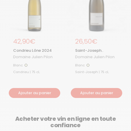
Prix régulier
42,90€
Prix régulier
26,50€
Condrieu Lône 2024
Saint-Joseph
Dimanche à Lima
Domaine Julien Pilon
Domaine Julien Pilon
2024
Blanc
Blanc
Blanc
Blanc
Condrieu | 75 cL
Saint-Joseph | 75 cL
Ajouter au panier
Ajouter au panier
Acheter votre vin en ligne en toute
confiance