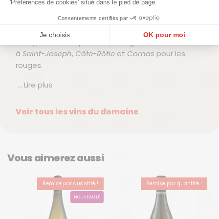
'Préférences de cookies' situé dans le pied de page.
Le domaine travaille une grande diversité
d’appellations prestigieuses du
Rhône nord
, en
Consentements certifiés par
blanc comme en rouge, allant de
Condrieu
,
Saint-
Je choisis
OK pour moi
Péray
,
Saint-Joseph
et
Hermitage
pour les blancs,
Plateforme de Gestion du Consentement : Personnalisez vos Options
Axeptio consent
à
Saint-Joseph
,
Côte-Rôtie
et
Cornas
pour les
rouges.
Notre plateforme vous permet d'adapter et de gérer vos paramètres de confidentialité, en ga
... Lire plus
Voir tous les vins du domaine
Vous aimerez aussi
Remise par quantité !
Remise par quantité !
COUP DE CŒUR
NOUVEAUTÉ