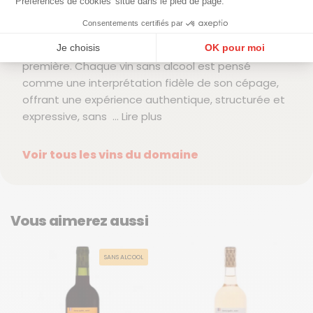
'Préférences de cookies' situé dans le pied de page.
d’équilibre, de texture et de justesse aromatique.
Consentements certifiés par
Les cuvées Moderato revendiquent une approche
Je choisis
OK pour moi
respectueuse des terroirs et de la matière
première. Chaque vin sans alcool est pensé
Plateforme de Gestion du Consentement : Personnalisez vos Options
Axeptio consent
comme une interprétation fidèle de son cépage,
Notre plateforme vous permet d'adapter et de gérer vos paramètres de confidentialité, en ga
offrant une expérience authentique, structurée et
expressive, sans
... Lire plus
Voir tous les vins du domaine
Vous aimerez aussi
SANS ALCOOL