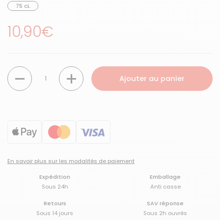
75 cL
Prix régulier
10,90€
Quantité
Ajouter au panier
En savoir plus sur les modalités de paiement
Expédition
Emballage
Sous 24h
Anti casse
Retours
SAV réponse
Sous 14 jours
Sous 2h ouvrés