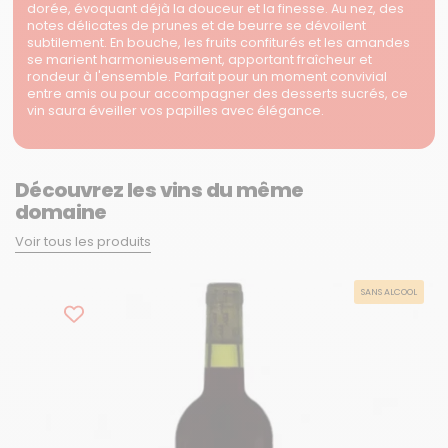
dorée, évoquant déjà la douceur et la finesse. Au nez, des
notes délicates de prunes et de beurre se dévoilent
subtilement. En bouche, les fruits confiturés et les amandes
se marient harmonieusement, apportant fraîcheur et
rondeur à l'ensemble. Parfait pour un moment convivial
entre amis ou pour accompagner des desserts sucrés, ce
vin saura éveiller vos papilles avec élégance.
Découvrez les vins du même
domaine
Voir tous les produits
SANS ALCOOL