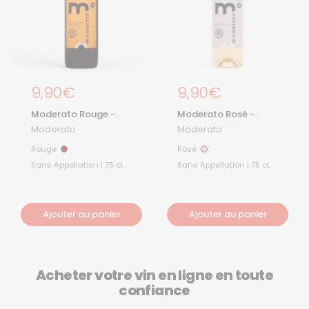
Prix régulier
9,90€
Prix régulier
9,90€
Moderato Rouge -
Moderato Rosé -
Cuvée Originale
Cuvée Originale
Moderato
Moderato
Rouge
Rosé
Rouge
Rosé
Sans Appellation | 75 cL
Sans Appellation | 75 cL
Ajouter au panier
Ajouter au panier
Acheter votre vin en ligne en toute
confiance