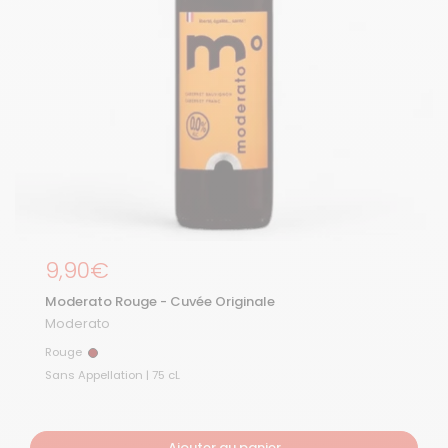
Prix régulier
9,90€
Moderato Rouge - Cuvée Originale
Moderato
Rouge
Rouge
Sans Appellation | 75 cL
Ajouter au panier