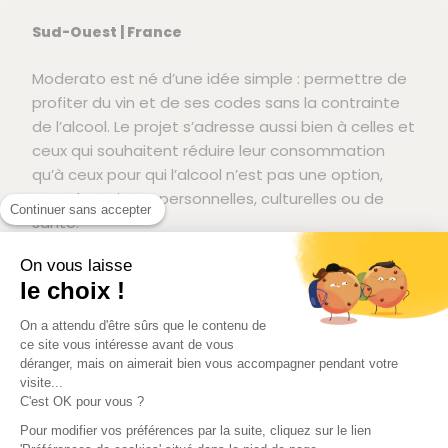
Sud-Ouest | France
Moderato est né d’une idée simple : permettre de
profiter du vin et de ses codes sans la contrainte
de l’alcool. Le projet s’adresse aussi bien à celles et
ceux qui souhaitent réduire leur consommation
qu’à ceux pour qui l’alcool n’est pas une option,
pour des raisons personnelles, culturelles ou de
Continuer sans accepter
santé.
Fondée en 2020 par Fabien et Sébastien, la maison
On vous laisse
Moderato s’appuie sur un véritable savoir-faire
le choix !
viticole. Les vins sont élaborés à partir de cépages
On a attendu d'être sûrs que le contenu de
soigneusement sélectionnés en Gascogne et
ce site vous intéresse avant de vous
dans le Sud-Ouest, avec un travail approfondi en
déranger, mais on aimerait bien vous accompagner pendant votre
amont avec les vignerons. Le temps, la
visite...
C'est OK pour vous ?
dégustation et l’assemblage sont au cœur du
processus, avec une recherche constante
Pour modifier vos préférences par la suite, cliquez sur le lien