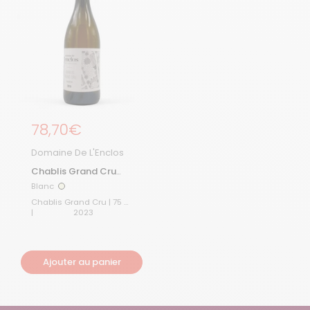
Prix régulier
78,70€
Domaine De L'Enclos
Chablis Grand Cru
Vaudésir 2023
Blanc
Blanc
Chablis Grand Cru | 75 cL
|
2023
Ajouter au panier