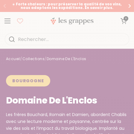
Passer au contenu
☀️ Forte chaleurs : pour préserver la qualité de vos vins,
nous adaptons les expéditions. En savoir plus.
Précédent
Su
Ouvrir le panier
0
Ouvrir le menu
Accueil
/
Collections
/
Domaine De L'Enclos
Accueil
/
Collections
/
Domaine De L'Enclos
BOURGOGNE
Domaine De L'Enclos
Les frères Bouchard, Romain et Damien, abordent Chablis
avec une lecture moderne et paysanne, centrée sur la
vie des sols et l’impact du travail biologique. Implanté au