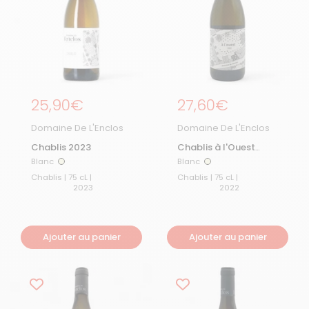
Prix régulier
25,90€
Prix régulier
27,60€
Domaine De L'Enclos
Domaine De L'Enclos
Chablis 2023
Chablis à l'Ouest
2022
Blanc
Blanc
Blanc
Blanc
Chablis | 75 cL |
Chablis | 75 cL |
2023
2022
Ajouter au panier
Ajouter au panier