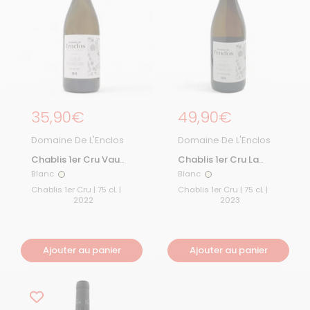
Prix régulier
35,90€
Prix régulier
49,90€
Domaine De L'Enclos
Domaine De L'Enclos
Chablis 1er Cru Vau
Chablis 1er Cru La
de Vey 2022
Fourchaume 2023
Blanc
Blanc
Blanc
Blanc
Chablis 1er Cru | 75 cL |
Chablis 1er Cru | 75 cL |
2022
2023
Ajouter au panier
Ajouter au panier