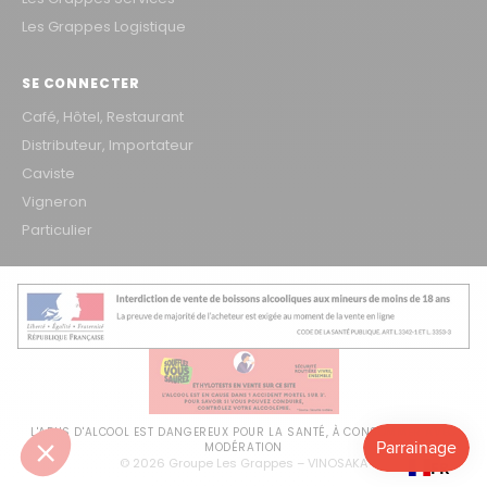
Les Grappes Logistique
SE CONNECTER
Café, Hôtel, Restaurant
Distributeur, Importateur
Caviste
Vigneron
Particulier
L'ABUS D'ALCOOL EST DANGEREUX POUR LA SANTÉ, À CONSOMMER AVEC
MODÉRATION
© 2026 Groupe Les Grappes – VINOSAKA
FR