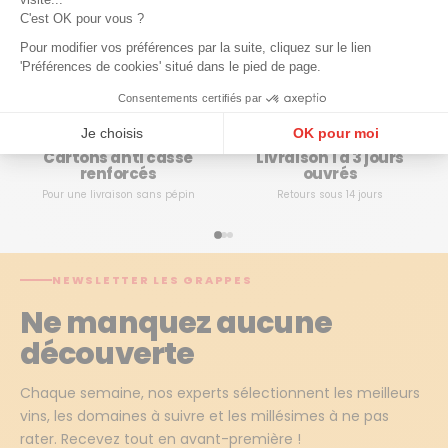
l’Enclos.
C'est OK pour vous ?
Pour modifier vos préférences par la suite, cliquez sur le lien
'Préférences de cookies' situé dans le pied de page.
Acheter votre vin en ligne en toute
confiance
Consentements certifiés par
Je choisis
OK pour moi
Cartons anti casse
Livraison 1 à 3 jours
Plateforme de Gestion du Consentement : Personnalisez vos Options
Axeptio consent
renforcés
ouvrés
Pour une livraison sans pépin
Retours sous 14 jours
Notre plateforme vous permet d'adapter et de gérer vos paramètres de confidentialité, en ga
NEWSLETTER LES GRAPPES
Ne manquez aucune
découverte
Chaque semaine, nos experts sélectionnent les meilleurs
vins, les domaines à suivre et les millésimes à ne pas
rater. Recevez tout en avant-première !