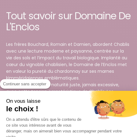
Tout savoir sur Domaine De
L'Enclos
Les frères Bouchard, Romain et Damien, abordent Chablis
avec une lecture moderne et paysanne, centrée sur la
vie des sols et l’impact du travail biologique. Implanté au
cœur du vignoble chablisien, le Domaine de l’Enclos met
en valeur la pureté du chardonnay sur ses marnes
kimméridgiennes emblématiques.
Continuer sans accepter
Les vins offrent une maturité juste, jamais excessive,
avec cette tension caractéristique de Chablis. Les
fermentations longues et les élevages en cuves inox et
On vous laisse
en fûts de chêne apportent des textures fines et
le choix !
précises, sans lourdeur, évoluant vers des notes
d’agrumes frais et de craie humide. Les cuvées
On a attendu d'être sûrs que le contenu de
parcellaires expriment avec encore plus de netteté la
ce site vous intéresse avant de vous
déranger, mais on aimerait bien vous accompagner pendant votre
ligne calcaire et l’identité minérale propre au Domaine de
visite...