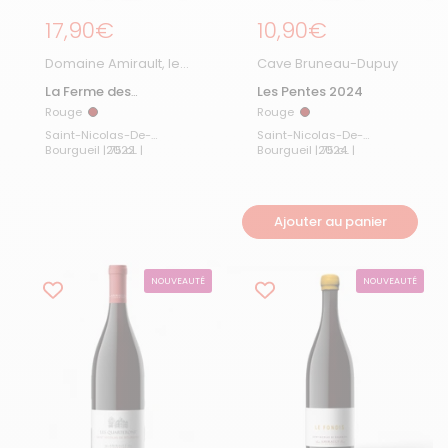
Prix régulier
17,90€
Prix régulier
10,90€
Domaine Amirault, le
Cave Bruneau-Dupuy
Clos des Quarterons
La Ferme des
Les Pentes 2024
Fontaines 2022
Rouge
Rouge
Rouge
Rouge
Saint-Nicolas-De-
Saint-Nicolas-De-
2022
Bourgueil | 75 cL |
2024
Bourgueil | 75 cL |
Ajouter au panier
NOUVEAUTÉ
NOUVEAUTÉ