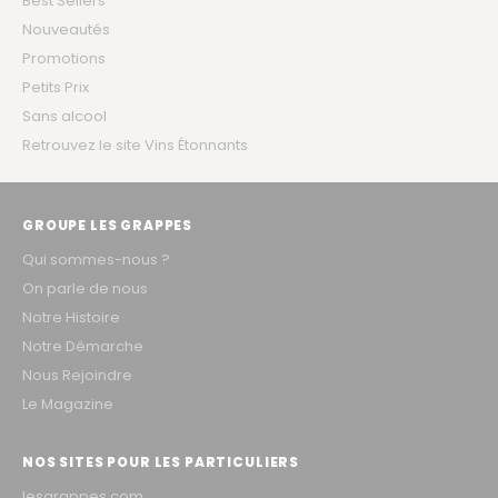
Best Sellers
Nouveautés
Promotions
Petits Prix
Sans alcool
Retrouvez le site Vins Étonnants
GROUPE LES GRAPPES
Qui sommes-nous ?
On parle de nous
Notre Histoire
Notre Démarche
Nous Rejoindre
Le Magazine
NOS SITES POUR LES PARTICULIERS
lesgrappes.com