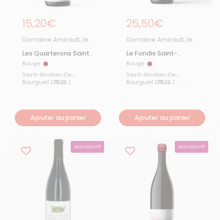
Prix régulier
15,20€
Prix régulier
25,50€
Domaine Amirault, le
Domaine Amirault, le
Clos des Quarterons
Clos des Quarterons
Les Quarterons Saint-
Le Fondis Saint-
Nicolas-de-Bourgueil
Nicolas-de-Bourgueil
Rouge
Rouge
Rouge
Rouge
2023
2022
Saint-Nicolas-De-
Saint-Nicolas-De-
2023
Bourgueil | 75 cL |
2022
Bourgueil | 75 cL |
Ajouter au panier
Ajouter au panier
NOUVEAUTÉ
NOUVEAUTÉ