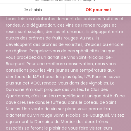
caractéristiques de l’appellation Saint-Nicolas-de-
Je choisis
OK pour moi
Bourgueil Ce vin du val de loire a une belle robe rubis.
Leurs teintes éclatantes donnent des boissons fruitées et
Plateforme de Gestion du Consentement : Personnalisez vos Options
Axeptio consent
rondes. A la dégustation, ces vins de France rouges et
Notre plateforme vous permet d'adapter et de gérer vos paramètres de confidentialité, en ga
rosés sont souples, denses et charnus, ils dégagent entre
autres des arômes de fruits rouges. Au nez, ils
développent des arômes de violettes, d’épices ou encore
de réglisse. Rappelez-vous de ces spécificités lorsque
vous procédez à un achat de vins Saint-Nicolas-de-
Bourgueil. Pour une meilleure conservation, nous vous
conseillons pour les vins jeunes une température aux
alentours de 14° et pour les plus âgés, 17°. Pour en savoir
plus sur cet AOC, rendez-vous dans des vignobles. Le
Domaine Amirault propose des visites. Le Clos des
Quarterons, c'est un lieu magnifique et unique doté d'une
cave creusée dans le tuffeau dans le coteau de Saint
Nicolas. Une vente de vin sur place vous permettra
d’acheter du vin rouge Saint-Nicolas-de-Bourgueil. Visitez
également le Domaine du Mortier des deux frères
associés se feront le plaisir de vous faire visiter leurs