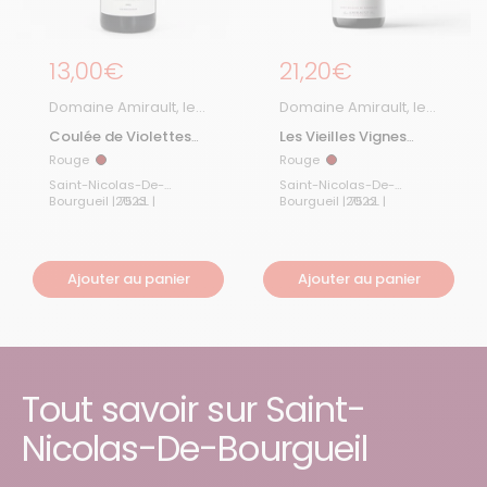
Prix régulier
13,00€
Prix régulier
21,20€
Domaine Amirault, le
Domaine Amirault, le
Clos des Quarterons
Clos des Quarterons
Coulée de Violettes
Les Vieilles Vignes
2023
2022
Rouge
Rouge
Rouge
Rouge
Saint-Nicolas-De-
Saint-Nicolas-De-
2023
Bourgueil | 75 cL |
2022
Bourgueil | 75 cL |
Ajouter au panier
Ajouter au panier
Tout savoir sur Saint-
Nicolas-De-Bourgueil