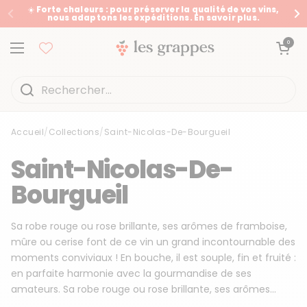
Passer au contenu
☀️ Forte chaleurs : pour préserver la qualité de vos vins,
nous adaptons les expéditions. En savoir plus.
Précédent
Su
Ouvrir le panier
0
Ouvrir le menu
Accueil
/
Collections
/
Saint-Nicolas-De-Bourgueil
Accueil
/
Collections
/
Saint-Nicolas-De-Bourgueil
Saint-Nicolas-De-
Bourgueil
Sa robe rouge ou rose brillante, ses arômes de framboise,
mûre ou cerise font de ce vin un grand incontournable des
moments conviviaux ! En bouche, il est souple, fin et fruité :
en parfaite harmonie avec la gourmandise de ses
amateurs. Sa robe rouge ou rose brillante, ses arômes...