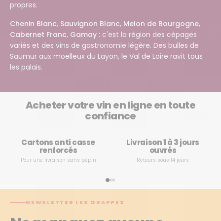
propres.
Chenin Blanc
,
Sauvignon Blanc
,
Melon de Bourgogne
,
Cabernet Franc
,
Gamay
: c'est la région des cépages
variés et des vins de gastronomie légère. Des bulles de
Saumur aux moelleux du Layon, le Val de Loire ravit tous
les palais.
Acheter votre vin en ligne en toute
confiance
Cartons anti casse
Livraison 1 à 3 jours
renforcés
ouvrés
Pour une livraison sans pépin
Retours sous 14 jours
NEWSLETTER LES GRAPPES