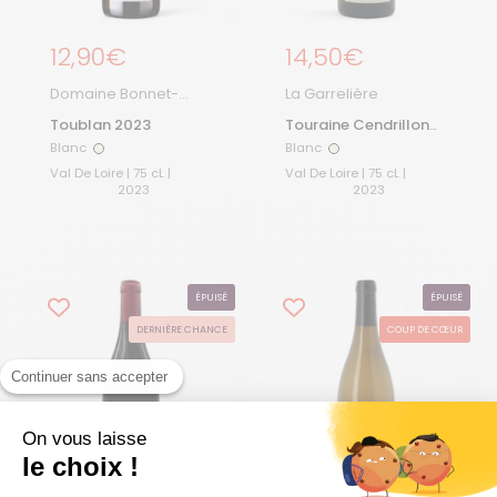
Prix régulier
12,90€
Prix régulier
14,50€
Domaine Bonnet-
La Garrelière
Huteau
Toublan 2023
Touraine Cendrillon
2023
Blanc
Blanc
Blanc
Blanc
Val De Loire | 75 cL |
Val De Loire | 75 cL |
2023
2023
ÉPUISÉ
ÉPUISÉ
DERNIÈRE CHANCE
COUP DE CŒUR
Continuer sans accepter
On vous laisse
le choix !