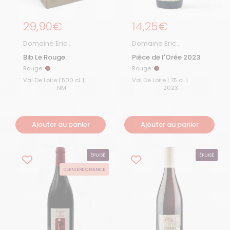
Prix régulier
29,90€
Prix régulier
14,25€
Domaine Eric
Domaine Eric
Chevalier
Chevalier
Bib Le Rouge
Pièce de l'Orée 2023
Chevalier
Rouge
Rouge
Rouge
Rouge
Val De Loire | 500 cL |
Val De Loire | 75 cL |
NM
2023
Ajouter au panier
Ajouter au panier
ÉPUISÉ
ÉPUISÉ
DERNIÈRE CHANCE