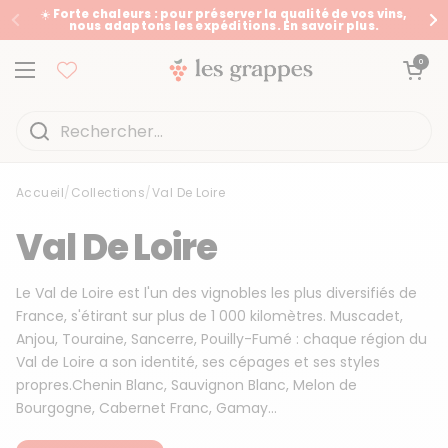
Passer au contenu
☀️ Forte chaleurs : pour préserver la qualité de vos vins,
nous adaptons les expéditions. En savoir plus.
Précédent
Su
Ouvrir le panier
0
Ouvrir le menu
Accueil
/
Collections
/
Val De Loire
Accueil
/
Collections
/
Val De Loire
Val De Loire
Le Val de Loire est l'un des vignobles les plus diversifiés de
France, s'étirant sur plus de 1 000 kilomètres. Muscadet,
Anjou, Touraine, Sancerre, Pouilly-Fumé : chaque région du
Val de Loire a son identité, ses cépages et ses styles
propres.Chenin Blanc, Sauvignon Blanc, Melon de
Bourgogne, Cabernet Franc, Gamay...