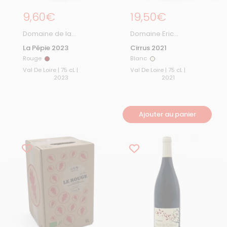
Prix régulier
9,60€
Prix régulier
19,50€
Domaine de la
Domaine Eric
Pépière
Chevalier
La Pépie 2023
Cirrus 2021
Rouge
Blanc
Rouge
Blanc
Val De Loire | 75 cL |
Val De Loire | 75 cL |
2023
2021
Ajouter au panier