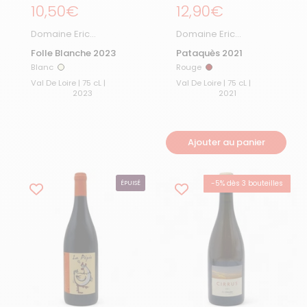
Prix régulier
10,50€
Prix régulier
12,90€
Domaine Eric
Domaine Eric
Chevalier
Chevalier
Folle Blanche 2023
Pataquès 2021
Blanc
Rouge
Blanc
Rouge
Val De Loire | 75 cL |
Val De Loire | 75 cL |
2023
2021
Ajouter au panier
-5% dès 3 bouteilles
ÉPUISÉ