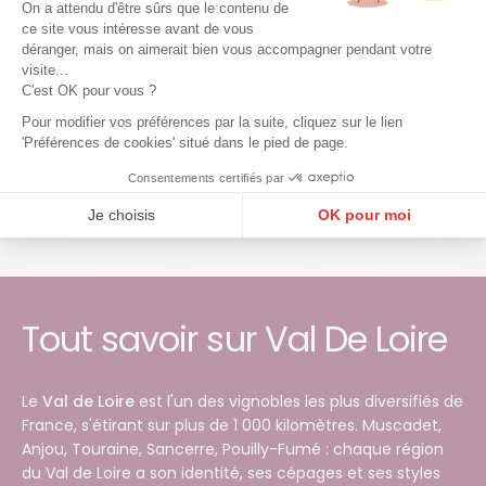
On a attendu d'être sûrs que le contenu de
ce site vous intéresse avant de vous
Prix régulier
14,90€
Prix régulier
10,75€
déranger, mais on aimerait bien vous accompagner pendant votre
visite...
La Garrelière
Domaine Fournier
C'est OK pour vous ?
Père & Fils
Le Rouge des Cornus
MMM Chenin 2024
2021
Pour modifier vos préférences par la suite, cliquez sur le lien
Rouge
Blanc
Rouge
Blanc
'Préférences de cookies' situé dans le pied de page.
Val De Loire | 75 cL |
Val De Loire | 75 cL |
2021
2024
Consentements certifiés par
Je choisis
OK pour moi
Plateforme de Gestion du Consentement : Personnalisez vos Options
Axeptio consent
Notre plateforme vous permet d'adapter et de gérer vos paramètres de confidentialité, en ga
Tout savoir sur Val De Loire
Le
Val de Loire
est l'un des vignobles les plus diversifiés de
France, s'étirant sur plus de 1 000 kilomètres. Muscadet,
Anjou, Touraine, Sancerre, Pouilly-Fumé : chaque région
du Val de Loire a son identité, ses cépages et ses styles