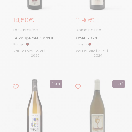
Prix régulier
14,50€
Prix régulier
11,90€
La Garrelière
Domaine Eric
Chevalier
Le Rouge des Cornus
Emeri 2024
2020
Rouge
Rouge
Rouge
Rouge
Val De Loire | 75 cL |
Val De Loire | 75 cL |
2020
2024
ÉPUISÉ
ÉPUISÉ