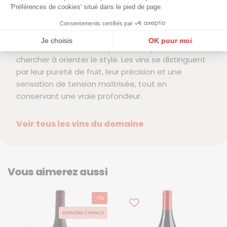
et l’énergie naturelle des jus.
'Préférences de cookies' situé dans le pied de page.
Les élevages sont pensés comme des outils
Consentements certifiés par
d’accompagnement, choisis pour respecter la
Je choisis
OK pour moi
structure du vin et sa capacité d’expression, sans
Plateforme de Gestion du Consentement : Personnalisez vos Options
Axeptio consent
chercher à orienter le style. Les vins se distinguent
par leur pureté de fruit, leur précision et une
Notre plateforme vous permet d'adapter et de gérer vos paramètres de confidentialité, en ga
sensation de tension maîtrisée, tout en
conservant une vraie profondeur.
Voir tous les vins du domaine
Vous aimerez aussi
-11%
DERNIÈRE CHANCE