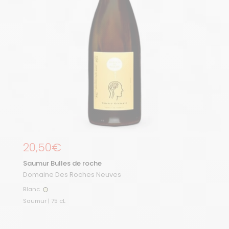
Prix régulier
20,50€
Saumur Bulles de roche
Domaine Des Roches Neuves
Blanc
Blanc
Saumur | 75 cL