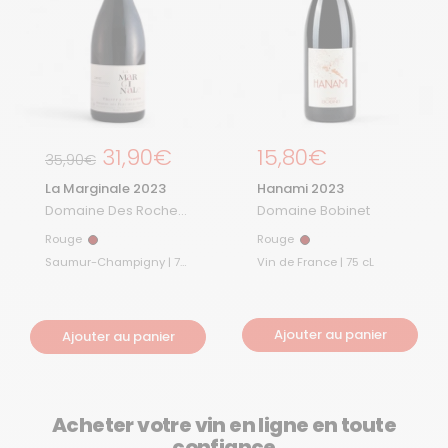
Prix régulier
31,90€
Prix régulier
15,80€
Prix de solde
35,90€
La Marginale 2023
Hanami 2023
Domaine Des Roches
Domaine Bobinet
Neuves
Rouge
Rouge
Rouge
Rouge
Saumur-Champigny | 75
Vin de France | 75 cL
cL
Ajouter au panier
Ajouter au panier
Acheter votre vin en ligne en toute
confiance