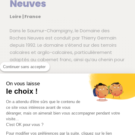
Neuves
Loire | France
Dans le Saumur-Champigny, le Domaine des
Roches Neuves est conduit par Thierry Germain
depuis 1992. Le domaine s’étend sur des terroirs
calcaires et argilo-calcaires, particulièrement
adaptés au cabernet franc, ainsi qu’au chenin pour
les blancs.
Continuer sans accepter
À partir de 2002, le domaine s’engage en
On vous laisse
biodynamie, avec un travail approfondi sur les sols,
le choix !
la vitalité de la vigne et la maîtrise des
rendements. Cette approche vise à obtenir des
On a attendu d'être sûrs que le contenu de
raisins équilibrés, capables de traduire avec
ce site vous intéresse avant de vous
déranger, mais on aimerait bien vous accompagner pendant votre
précision leur origine sans artifice en cave. Les
visite...
vinifications privilégient des extractions mesurées
C'est OK pour vous ?
et un travail sur la masse afin de préserver le fruit
Pour modifier vos préférences par la suite, cliquez sur le lien