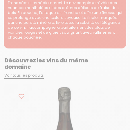
Franc séduit immédiatement. Le nez complexe révèle des
nuances mentholées et des arômes délicats de fraise des
bois. En bouche, l'attaque est franche et offre une finesse qui
se prolonge avec une texture soyeuse. La finale, marquée
par une pureté minérale, livre toute la subtilité et l'élégance
de ce vin. Il accompagnera parfaitement des plats de
viandes rouges et de gibier, soulignant avec raffinement
chaque bouchée.
Découvrez les vins du même
domaine
Voir tous les produits