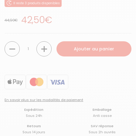
Il reste 3 produits disponibles
Prix régulier
42,50€
Prix de solde
44,90€
Quantité
Ajouter au panier
En savoir plus sur les modalités de paiement
Expédition
Emballage
Sous 24h
Anti casse
Retours
SAV réponse
Sous 14 jours
Sous 2h ouvrés