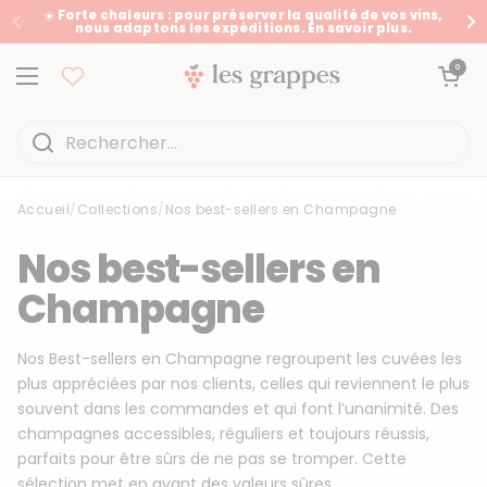
Passer au contenu
☀️ Forte chaleurs : pour préserver la qualité de vos vins,
nous adaptons les expéditions. En savoir plus.
Précédent
Su
Ouvrir le panier
0
Ouvrir le menu
Accueil
/
Collections
/
Nos best-sellers en Champagne
Accueil
/
Collections
/
Nos best-sellers en Champagne
Nos best-sellers en
Champagne
Nos Best-sellers en Champagne regroupent les cuvées les
plus appréciées par nos clients, celles qui reviennent le plus
souvent dans les commandes et qui font l’unanimité. Des
champagnes accessibles, réguliers et toujours réussis,
parfaits pour être sûrs de ne pas se tromper. Cette
sélection met en avant des valeurs sûres...