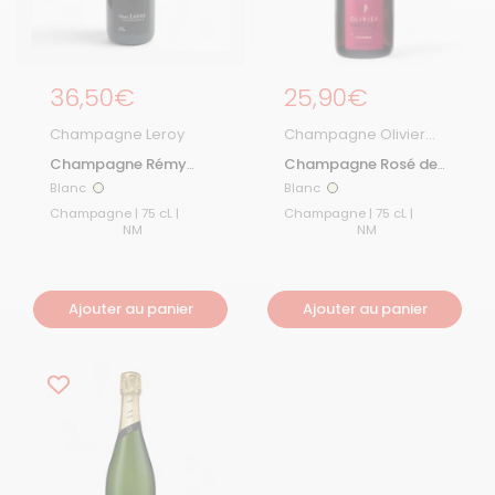
Prix régulier
36,50€
Prix régulier
25,90€
Champagne Leroy
Champagne Olivier
Marteaux
Champagne Rémy
Champagne Rosé de
Leroy Brut Nature
saignée
Blanc
Blanc
Blanc
Blanc
Champagne | 75 cL |
Champagne | 75 cL |
NM
NM
Ajouter au panier
Ajouter au panier