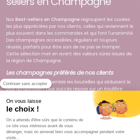
sellers en Champagne
Nos
Best-sellers en Champagne
regroupent les cuvées
les plus appréciées par nos clients, celles qui reviennent le
plus souvent dans les commandes et qui font l’unanimité.
Des champagnes accessibles, réguliers et toujours
réussis, parfaits pour être sûrs de ne pas se tromper.
Cette sélection met en avant des valeurs sûres issues de
la région de
Champagne
.
Les champagnes préférés de nos clients
Cette collection rassemble les bouteilles qui séduisent le
Continuer sans accepter
plus au quotidien. Leur succès repose sur un équilibre
entre qualité, plaisir immédiat et constance. Ce sont des
On vous laisse
champagnes qui plaisent autant aux amateurs qu’aux
le choix !
connaisseurs.
On a attendu d'être sûrs que le contenu de
Des valeurs sûres à chaque occasion
ce site vous intéresse avant de vous
Apéritifs, repas, célébrations ou cadeaux… les best-sellers
déranger, mais on aimerait bien vous accompagner pendant votre
s’adaptent à tous les moments. Leur profil équilibré et leur
visite...