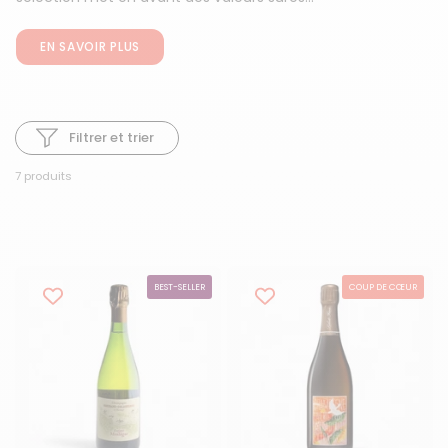
EN SAVOIR PLUS
Filtrer et trier
7 produits
BEST-SELLER
COUP DE CŒUR