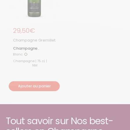
Prix régulier
29,50€
Champagne Gremillet
Champagne
Ambassadeur Brut
Blanc
Blanc
Champagne | 75 cL |
NM
Ajouter au panier
Tout savoir sur Nos best-