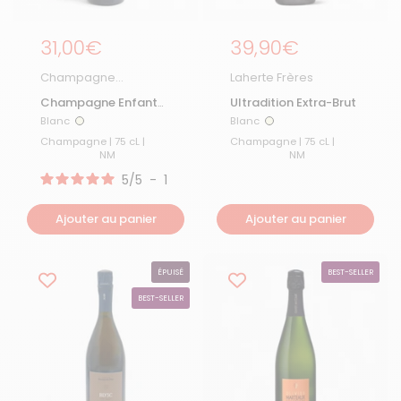
Prix régulier
31,00€
Prix régulier
39,90€
Champagne
Laherte Frères
Bertrand-Delespierre
Champagne Enfant
Ultradition Extra-Brut
de la Montagne Extra
Blanc
Blanc
Blanc
Blanc
Brut
Champagne | 75 cL |
Champagne | 75 cL |
NM
NM
5
/
5
-
1
avis
Ajouter au panier
Ajouter au panier
ÉPUISÉ
BEST-SELLER
BEST-SELLER