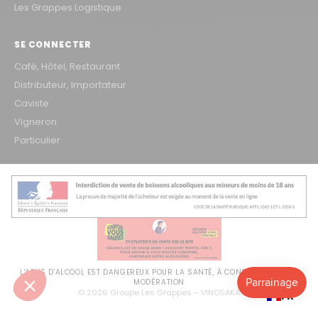
Les Grappes Logistique
SE CONNECTER
Café, Hôtel, Restaurant
Distributeur, Importateur
Caviste
Vigneron
Particulier
L'ABUS D'ALCOOL EST DANGEREUX POUR LA SANTÉ, À CONSOMMER AVEC
MODÉRATION
© 2026 Groupe Les Grappes – VINOSAKA
FR