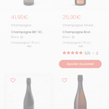
Prix régulier
41,90€
Prix régulier
25,90€
Champagne
Champagne Olivier
Bourgeois Diaz
Marteaux
Champagne BD' 3C
Champagne Brut
Brut Nature
Reserve
Blanc
Blanc
Blanc
Blanc
Champagne | 75 cL |
Champagne | 75 cL |
NM
NM
5
/
5
-
2
avis
Ajouter au panier