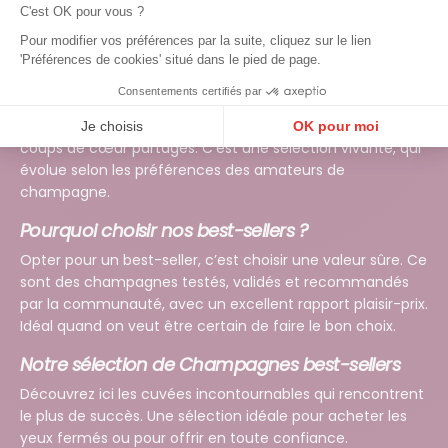
C'est OK pour vous ?
accessibilité en font des choix simples et efficaces, sans
prise de risque.
Pour modifier vos préférences par la suite, cliquez sur le lien
'Préférences de cookies' situé dans le pied de page.
Une sélection basée sur l’expérience terrain
Consentements certifiés par
Ces cuvées ne sont pas choisies au hasard : elles
reflètent les retours clients, les ventes récurrentes et les
Je choisis
OK pour moi
coups de cœur partagés. C’est une sélection vivante, qui
Plateforme de Gestion du Consentement : Personnalisez vos Options
Axeptio consent
évolue selon les préférences des amateurs de
Notre plateforme vous permet d'adapter et de gérer vos paramètres de confidentialité, en ga
champagne.
Pourquoi choisir nos best-sellers ?
Opter pour un best-seller, c’est choisir une valeur sûre. Ce
sont des champagnes testés, validés et recommandés
par la communauté, avec un excellent rapport plaisir-prix.
Idéal quand on veut être certain de faire le bon choix.
Notre sélection de Champagnes best-sellers
Découvrez ici les cuvées incontournables qui rencontrent
le plus de succès. Une sélection idéale pour acheter les
yeux fermés ou pour offrir en toute confiance.