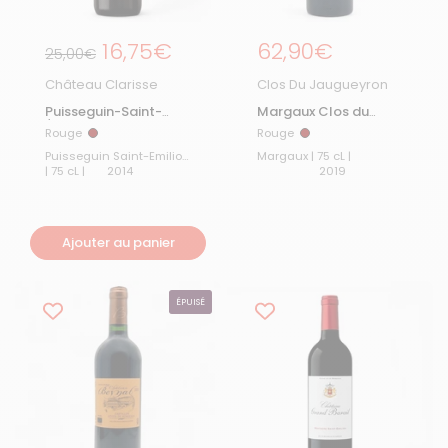
Prix régulier
16,75€
Prix régulier
62,90€
Prix de solde
25,00€
Château Clarisse
Clos Du Jaugueyron
Puisseguin-Saint-
Margaux Clos du
Émilion Vieilles Vignes
Jaugueyron 2019
Rouge
Rouge
Rouge
Rouge
2014
Puisseguin Saint-Emilion
Margaux | 75 cL |
| 75 cL |
2014
2019
Ajouter au panier
ÉPUISÉ