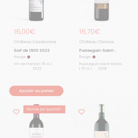
Prix régulier
16,00€
Prix régulier
16,70€
Château Cazebonne
Château Clarisse
Soif de 1900 2022
Puisseguin-Saint-
Émilion Vieilles Vignes
Rouge
Rouge
Rouge
Rouge
2018
Vin de France | 75 cL |
Puisseguin Saint-Emilion
2022
| 75 cL |
2018
Ajouter au panier
Remise par quantité !