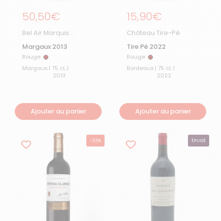
Prix régulier
50,50€
Prix régulier
15,90€
Bel Air Marquis
Château Tire-Pé
D'Aligre
Margaux 2013
Tire Pé 2022
Rouge
Rouge
Rouge
Rouge
Margaux | 75 cL |
Bordeaux | 75 cL |
2013
2022
Ajouter au panier
Ajouter au panier
-33%
ÉPUISÉ