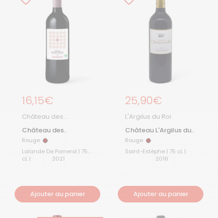
Prix régulier
16,15€
Prix régulier
25,90€
Château des
L'Argilus du Roi
Annereaux
Château des
Château L'Argilus du
Biscarrats 2021
Roi 2016
Rouge
Rouge
Rouge
Rouge
Lalande De Pomerol | 75
Saint-Estèphe | 75 cL |
cL |
2021
2016
Ajouter au panier
Ajouter au panier