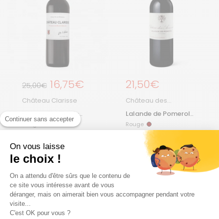
Prix régulier
16,75€
Prix régulier
21,50€
Prix de solde
25,00€
Château Clarisse
Château des
Annereaux
Puisseguin-Saint-
Lalande de Pomerol
Continuer sans accepter
Émilion 2018
2021
Rouge
Rouge
Rouge
Rouge
Puisseguin Saint-Emilion
Lalande De Pomerol | 75
| 75 cL |
2018
cL |
2021
On vous laisse
le choix !
On a attendu d'être sûrs que le contenu de
Ajouter au panier
Ajouter au panier
ce site vous intéresse avant de vous
déranger, mais on aimerait bien vous accompagner pendant votre
visite...
C'est OK pour vous ?