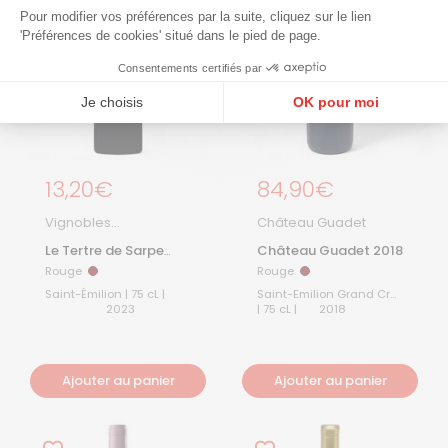
Pour modifier vos préférences par la suite, cliquez sur le lien
'Préférences de cookies' situé dans le pied de page.
Consentements certifiés par
Je choisis
OK pour moi
Plateforme de Gestion du Consentement : Personnalisez vos Options
Axeptio consent
Notre plateforme vous permet d'adapter et de gérer vos paramètres de confidentialité, en ga
Prix régulier
13,20€
Prix régulier
84,90€
Vignobles
Château Guadet
Magnaudeix
Le Tertre de Sarpe
Château Guadet 2018
2023
Rouge
Rouge
Rouge
Rouge
Saint-Émilion | 75 cL |
Saint-Emilion Grand Cru
2023
| 75 cL |
2018
Ajouter au panier
Ajouter au panier