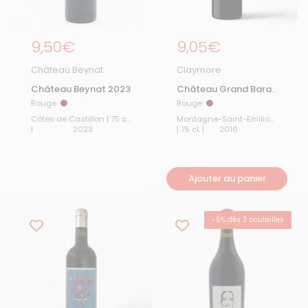
Prix régulier
9,50€
Prix régulier
9,05€
Château Beynat
Claymore
Château Beynat 2023
Château Grand Barail
Montagne Saint
Rouge
Rouge
Rouge
Rouge
Emilion 2016
Côtes de Castillon | 75 cL
Montagne-Saint-Emilion
|
2023
| 75 cL |
2016
Ajouter au panier
-5% dès 3 bouteilles