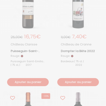
Prix régulier
16,75€
Prix régulier
7,40€
Prix de solde
Prix de solde
25,00€
11,00€
Château Clarisse
Château de Cranne
Puisseguin-Saint-
Dompter la Bête 2022
Émilion Vieilles Vignes
Rouge
Rouge
Rouge
Rouge
2017
Puisseguin Saint-Emilion
Bordeaux | 75 cL |
| 75 cL |
2017
2022
Ajouter au panier
Ajouter au panier
-33%