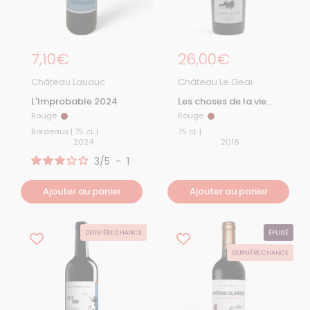
Prix régulier
7,10€
Prix régulier
26,00€
Château Lauduc
Château Le Geai
L'Improbable 2024
Les choses de la vie
2016
Rouge
Rouge
Rouge
Rouge
Bordeaux | 75 cL |
75 cL |
2024
2016
3
/
5
-
1
avis
Ajouter au panier
Ajouter au panier
DERNIÈRE CHANCE
ÉPUISÉ
DERNIÈRE CHANCE