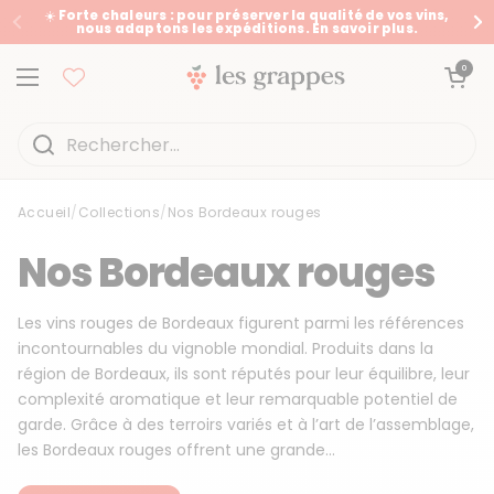
Passer au contenu
☀️ Forte chaleurs : pour préserver la qualité de vos vins,
nous adaptons les expéditions. En savoir plus.
Précédent
Su
Ouvrir le panier
0
Ouvrir le menu
Accueil
/
Collections
/
Nos Bordeaux rouges
Accueil
/
Collections
/
Nos Bordeaux rouges
Nos Bordeaux rouges
Les vins rouges de Bordeaux figurent parmi les références
incontournables du vignoble mondial. Produits dans la
région de Bordeaux, ils sont réputés pour leur équilibre, leur
complexité aromatique et leur remarquable potentiel de
garde. Grâce à des terroirs variés et à l’art de l’assemblage,
les Bordeaux rouges offrent une grande...