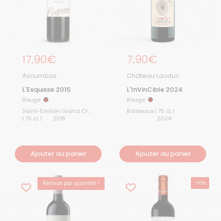
Prix régulier
17,90€
Prix régulier
7,90€
Ascumbas
Château Lauduc
L'Esquisse 2015
L'InVinCible 2024
Rouge
Rouge
Rouge
Rouge
Saint-Emilion Grand Cru
Bordeaux | 75 cL |
| 75 cL |
2015
2024
Ajouter au panier
Ajouter au panier
Remise par quantité !
-33%