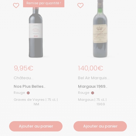
Remise par quantité !
Prix régulier
9,95€
Prix régulier
140,00€
Château
Bel Air Marquis
Cantelaudette
D'Aligre
Nos Plus Belles
Margaux 1969
Années
(Collector)
Rouge
Rouge
Rouge
Rouge
Graves de Vayres | 75 cL |
Margaux | 75 cL |
NM
1969
Ajouter au panier
Ajouter au panier