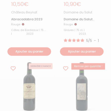
Prix régulier
10,50€
Prix régulier
10,90€
Château Beynat
Domaine du Salut
Abracadabra 2023
Domaine du Salut
Rouge 2023
Rouge
Rouge
Rouge
Rouge
Côtes de Bordeaux | 75 cL
Graves | 75 cL |
|
2023
2023
5
/
5
-
1
avis
Ajouter au panier
Ajouter au panier
Remise par quantité !
DERNIÈRE CHANCE