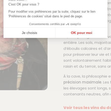
du vignoble jurassien. Me
C'est OK pour vous ?
domaine repose sur un tr
Pour modifier vos préférences par la suite, cliquez sur le lien
familiales
, souvent plan
'Préférences de cookies' situé dans le pied de page.
selon des principes biolo
Consentements certifiés par
biodynamie.
Je choisis
OK pour moi
Ici, chaque vigne est tra
Plateforme de Gestion du Consentement : Personnalisez vos Options
Axeptio consent
entière. Les sols, major
d’éboulis calcaires et d’a
Notre plateforme vous permet d'adapter et de gérer vos paramètres de confi
pour préserver leur vie et
sont volontairement faibl
raisin et du terroir, sans ar
À la cave, la philosophie 
précision maximale
. Les
les élevages sont longs, 
contenants neutres, afin
Voir tous les vins du 