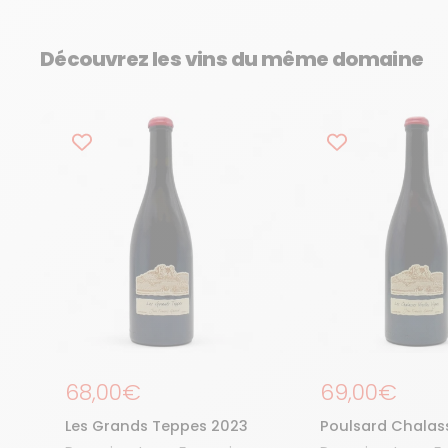
Découvrez les vins du même domaine
Prix régulier
68,00€
Prix régulier
69,00€
Les Grands Teppes 2023
Poulsard Chalas
Vieilles Vignes 2