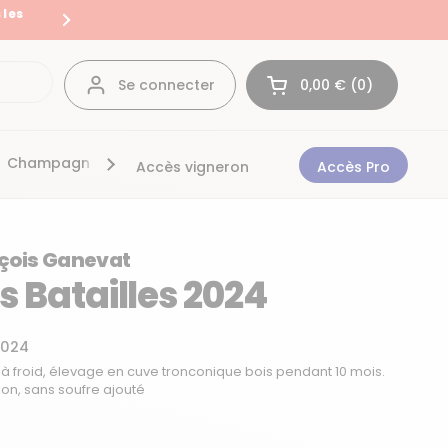
 les
Livraison en France et en Eur
Suivant
Se connecter
0,00 €
0
Ouvrir le panier
Mon panier Total:
produit dans votre 
Champagnes
Bonnes affaires
Accès vigneron
Accès Pro
çois Ganevat
s Batailles 2024
2024
 froid, élevage en cuve tronconique bois pendant 10 mois.
tion, sans soufre ajouté