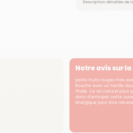
Description détaillée de l
Notre avis sur l
petits fruits rouges frais 
Bouche avec un tactile doux.
finale. Ce vin naturel peut 
donc d'anticiper cette ouve
énergique peut être nécessa