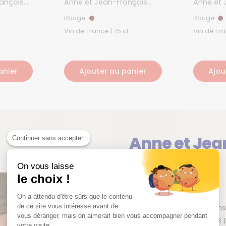
ançois
Anne et Jean-François
Anne et 
Ganevat
Ganevat
Rouge
Rouge
Rouge
R
 cL
Vin de France | 75 cL
anier
Ajouter au panier
Ajou
Anne et Jea
Continuer sans accepter
Ganevat
On vous laisse
le choix !
Jura | France
On a attendu d'être sûrs que le contenu
de ce site vous intéresse avant de
Le
Domaine Ganevat
, i
vous déranger, mais on aimerait bien vous accompagner pendant
l’une des expressions les 
votre visite...