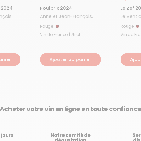
 2024
Poulprix 2024
Le Zef 2
nçois
Anne et Jean-François
Le Vent 
Ganevat
Rouge
Rouge
Rouge
R
L
Vin de France | 75 cL
anier
Ajouter au panier
Ajou
Acheter votre vin en ligne en toute confianc
3 jours
Notre comité de
Ser
dégustation
dis