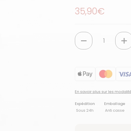
Prix régulier
35,90€
Quantité
En savoir plus sur les modali
Expédition
Emballage
Sous 24h
Anti casse