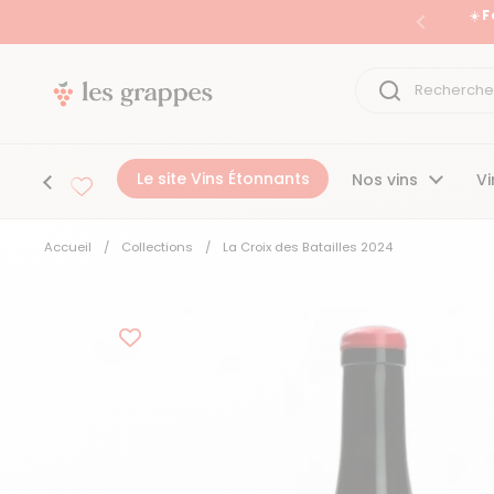
Passer au contenu
☀️ 
Précéden
Le site Vins Étonnants
Nos vins
Vi
Accueil
/
Collections
/
La Croix des Batailles 2024