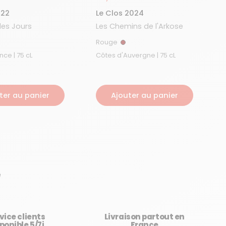
022
Le Clos 2024
des Jours
Les Chemins de l'Arkose
Rouge
ouge
Rouge
Vin de France | 75 cL
Côtes d'Auvergne | 75 cL
ter au panier
Ajouter au panier
e
vice clients
Livraison partout en
ponible 5/7j
France