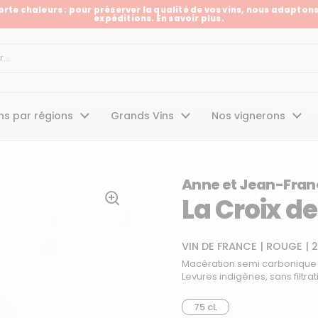
Forte chaleurs : pour préserver la qualité de vos vins, nous adaptons
expéditions. En savoir plus.
t
ns par régions
Grands Vins
Nos vignerons
Anne et Jean-Fran
La Croix de
VIN DE FRANCE
|
ROUGE
|
Macération semi carbonique à
Levures indigènes, sans filtra
75 cL