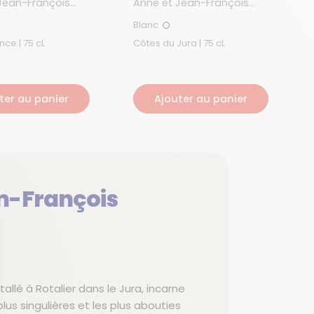
Jean-François
Anne et Jean-François
Ganevat
Blanc
ouge
Blanc
Vin de France | 75 cL
Côtes du Jura | 75 cL
ter au panier
Ajouter au panier
n-François
nstallé à Rotalier dans le Jura, incarne
plus singulières et les plus abouties