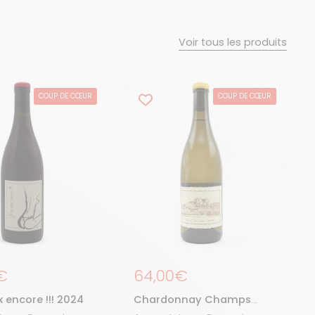
Voir tous les produits
COUP DE CŒUR
COUP DE CŒUR
égulier
€
Prix régulier
64,00€
x encore !!! 2024
Chardonnay Champs
Poids 2021