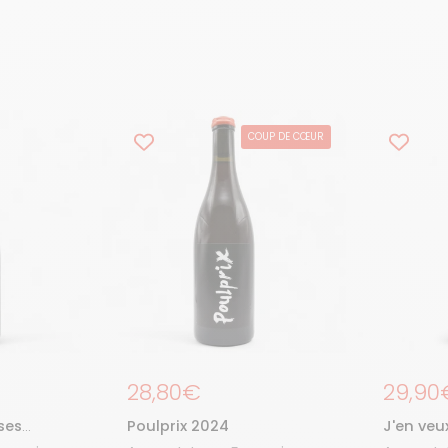
COUP DE CŒUR
Prix régulier
28,80€
Prix r
29,90
ses
Poulprix 2024
J'en veu
023