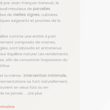
né par Jean-François Ganevat, le
avail minutieux de
parcelles
tées de
vieilles vignes
, cultivées
giques exigeants et proches de la
vaillée comme une entité à part
itairement composés de marnes,
rgiles, sont labourés et entretenus
dentialité, en garantissant la conformité avec les réglementations. Personna
 leur équilibre naturel. Les rendements
es, afin de concentrer l’expression du
tifice.
est la même :
intervention minimale,
 fermentations se font naturellement,
souvent en vieux fûts ou en
 de ne jamais
... Lire plus
domaine