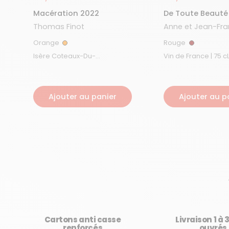
Macération 2022
De Toute Beauté
Thomas Finot
Anne et Jean-Fra
Ganevat
Orange
Rouge
Orange
Rouge
Isère Coteaux-Du-
Vin de France | 75 c
Grésivaudan | 75 cL
Ajouter au panier
Ajouter au p
Cartons anti casse
Livraison 1 à 
renforcés
ouvrés