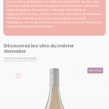
Ce vin blanc présente une robe jaune brillante. Au nez, des
arômes subtils de fruits exotiques et d'abricot se dévoilent
avec élégance. En bouche, l'attaque est fraîche et
légèrement sucrée, offrant une belle sensation de fraîcheur.
Parfait en apéritif ou pour accompagner des plats
asiatiques, ce vin gourmand saura séduire les amateurs de
saveurs exotiques et sucrées.
Découvrez les vins du même
domaine
Voir tous les produits
BEST-SELLER