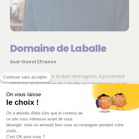
Domaine de Laballe
Sud-Ouest | France
Fondé en 1820 dans le Bas-Armagnac, à proximité
Continuer sans accepter
d'Eauze, le Domaine de Laballe est implanté sur les
Sables Fauves — terroir caractéristique du Bas-
On vous laisse
Armagnac, naturellement propice à des eaux-de-
le choix !
vie fines et des vins de grande fraîcheur.
Historiquement tourné vers l'Armagnac, le domaine
On a attendu d'être sûrs que le contenu de
ce site vous intéresse avant de vous
a progressivement développé une gamme de vins
déranger, mais on aimerait bien vous accompagner pendant votre
qui s'est imposée comme une référence
visite...
contemporaine du Sud-Ouest.
C'est OK pour vous ?