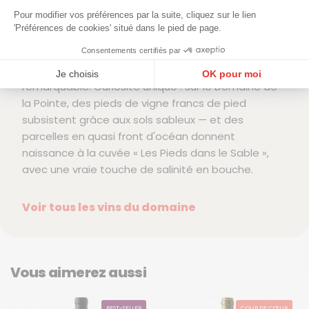
Pour modifier vos préférences par la suite, cliquez sur le lien
Aujourd'hui conduit par Cyril et Julie Laudet en
'Préférences de cookies' situé dans le pied de page.
agriculture biologique avec agroforesterie, le
Consentements certifiés par
domaine déploie une signature de best-sellers :
des vins nets, fruités et buvables, à la fraîcheur
Je choisis
OK pour moi
remarquable. Curiosité unique : sur le Domaine de
Plateforme de Gestion du Consentement : Personnalisez vos Options
Axeptio consent
la Pointe, des pieds de vigne francs de pied
subsistent grâce aux sols sableux — et des
Notre plateforme vous permet d'adapter et de gérer vos paramètres de confidentialité, en ga
parcelles en quasi front d'océan donnent
naissance à la cuvée « Les Pieds dans le Sable »,
avec une vraie touche de salinité en bouche.
Voir tous les vins du domaine
Vous aimerez aussi
BEST-SELLER
COUP DE CŒUR