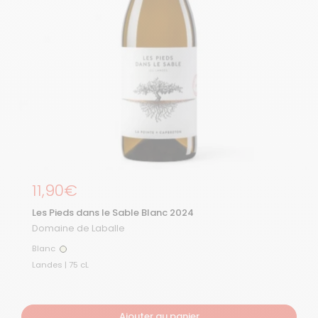
Prix régulier
11,90€
Les Pieds dans le Sable Blanc 2024
Domaine de Laballe
Blanc
Blanc
Landes | 75 cL
Ajouter au panier