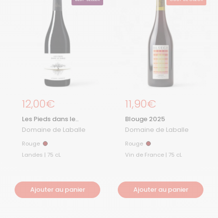
Prix régulier
12,00€
Prix régulier
11,90€
Les Pieds dans le
Blouge 2025
Sable Rouge 2025
Domaine de Laballe
Domaine de Laballe
Rouge
Rouge
Rouge
Rouge
Landes | 75 cL
Vin de France | 75 cL
Ajouter au panier
Ajouter au panier