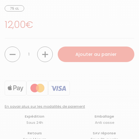
75 cL
Prix régulier
12,00€
Quantité
Ajouter au panier
En savoir plus sur les modalités de paiement
Expédition
Emballage
Sous 24h
Anti casse
Retours
SAV réponse