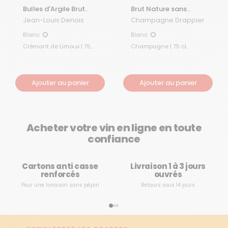
Bulles d'Argile Brut
Brut Nature sans
Nature
souffre
Jean-Louis Denois
Champagne Drappier
Blanc
Blanc
Blanc
Blanc
Crémant de Limoux | 75
Champagne | 75 cL
cL
Ajouter au panier
Ajouter au panier
Acheter votre vin en ligne en toute
confiance
Cartons anti casse
Livraison 1 à 3 jours
renforcés
ouvrés
Pour une livraison sans pépin
Retours sous 14 jours