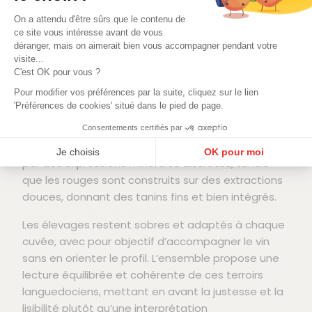
certains coteaux du Languedoc des conditions
favorables à la culture du pinot noir et du
On a attendu d'être sûrs que le contenu de
ce site vous intéresse avant de vous
chardonnay. Altitude, expositions et nature des
déranger, mais on aimerait bien vous accompagner pendant votre
sols offrent ici un cadre propice à l’expression de
visite...
ces cépages, rarement associés à la région.
C'est OK pour vous ?
Pour modifier vos préférences par la suite, cliquez sur le lien
La vinification privilégie une approche mesurée,
'Préférences de cookies' situé dans le pied de page.
centrée sur la fraîcheur et la précision aromatique
plutôt que sur la recherche de puissance. Les vins
Consentements certifiés par
blancs conservent une tension marquée, soutenue
Je choisis
OK pour moi
par des expressions minérales discrètes, tandis
Plateforme de Gestion du Consentement : Personnalisez vos Options
Axeptio consent
que les rouges sont construits sur des extractions
douces, donnant des tanins fins et bien intégrés.
Notre plateforme vous permet d'adapter et de gérer vos paramètres de confidentialité, en ga
Les élevages restent sobres et adaptés à chaque
cuvée, avec pour objectif d’accompagner le vin
sans en orienter le profil. L’ensemble propose une
lecture équilibrée et cohérente de ces terroirs
languedociens, mettant en avant la justesse et la
lisibilité plutôt qu’une interprétation