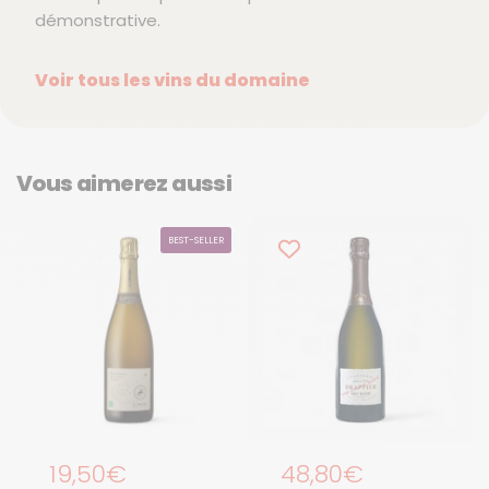
démonstrative.
Voir tous les vins du domaine
Vous aimerez aussi
BEST-SELLER
Prix régulier
19,50€
Prix régulier
48,80€