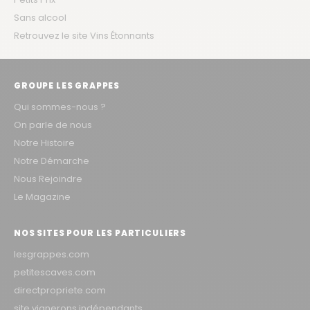
Sans alcool
Retrouvez le site Vins Étonnants
GROUPE LES GRAPPES
Qui sommes-nous ?
On parle de nous
Notre Histoire
Notre Démarche
Nous Rejoindre
Le Magazine
NOS SITES POUR LES PARTICULIERS
lesgrappes.com
petitescaves.com
directpropriete.com
site vignerons indépendants