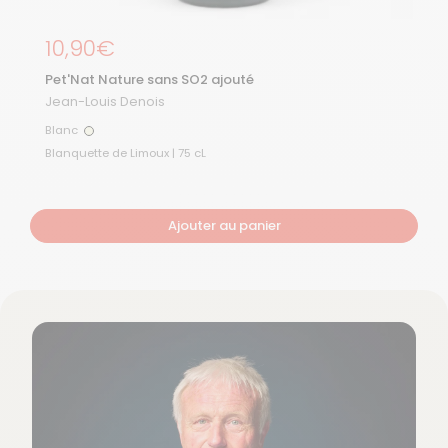
Prix régulier
10,90€
Pet'Nat Nature sans SO2 ajouté
Jean-Louis Denois
Blanc
Blanc
Blanquette de Limoux | 75 cL
Ajouter au panier