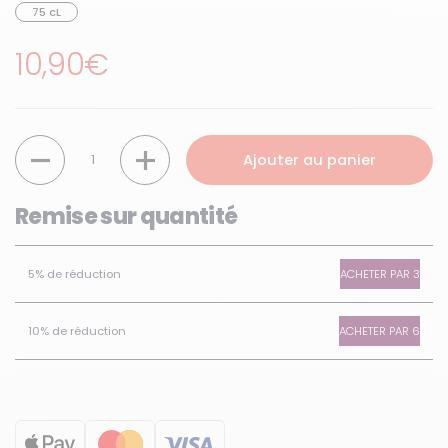
75 cL
Prix régulier
10,90€
Quantité
Ajouter au panier
Remise sur quantité
ACHETER PAR 3
5% de réduction
ACHETER PAR 6
10% de réduction