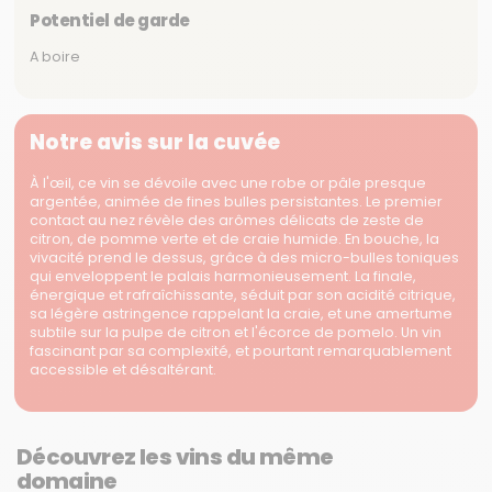
Potentiel de garde
A boire
Notre avis sur la cuvée
À l'œil, ce vin se dévoile avec une robe or pâle presque
argentée, animée de fines bulles persistantes. Le premier
contact au nez révèle des arômes délicats de zeste de
citron, de pomme verte et de craie humide. En bouche, la
vivacité prend le dessus, grâce à des micro-bulles toniques
qui enveloppent le palais harmonieusement. La finale,
énergique et rafraîchissante, séduit par son acidité citrique,
sa légère astringence rappelant la craie, et une amertume
subtile sur la pulpe de citron et l'écorce de pomelo. Un vin
fascinant par sa complexité, et pourtant remarquablement
accessible et désaltérant.
Découvrez les vins du même
domaine