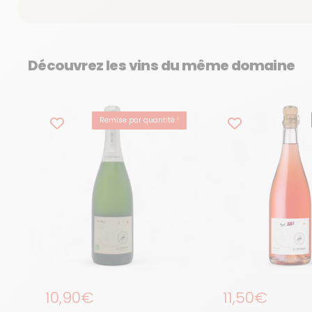
Découvrez les vins du même domaine
Remise par quantité !
BEST-SELLER
Prix régulier
10,90€
Prix régulier
11,50€