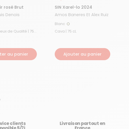
ir rosé Brut
SIN Xarel-lo 2024
is Denois
Amos Baneres Et Alex Ruiz
Blanc
é
Blanc
x de Qualité | 75
Cava | 75 cL
ter au panier
Ajouter au panier
e
vice clients
Livraison partout en
ponible 5/7j
France