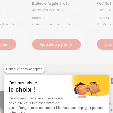
Bulles d'Argile Brut
Pet' Nat'
Nature
s
Jean-Louis Denois
Jean-Lou
Blanc
Rosé
Blanc
Ros
é | 75
Crémant de Limoux | 75 cL
Vin Mousseu
cL
anier
Ajouter au panier
Ajou
Continuer sans accepter
Jean-Louis 
On vous laisse
le choix !
Languedoc | France
On a attendu d'être sûrs que le contenu
Après une expérience ma
de ce site vous intéresse avant de
vous déranger, mais on aimerait bien vous accompagner pendant
champenoises, Jean-Louis
votre visite...