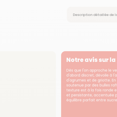
Description détaillée de l
Notre avis sur l
Dès que l'on approche le ve
d'abord discret, dévoile à 
d'agrumes et de griotte. En b
soutenue par des bulles ra
texture est à la fois ronde 
et persistante, accentuée 
équilibre parfait entre sucr