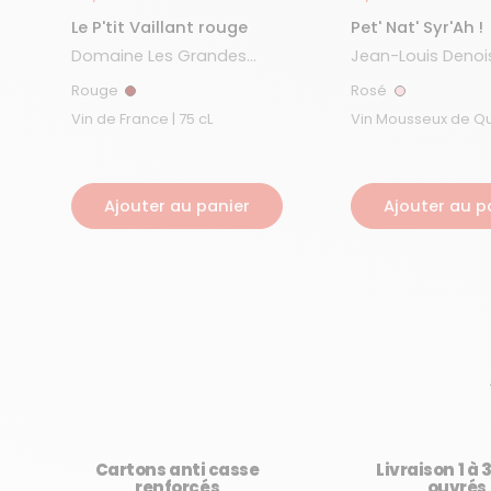
Le P'tit Vaillant rouge
Pet' Nat' Syr'Ah !
Domaine Les Grandes
Jean-Louis Denoi
Vignes
Rouge
Rosé
Rouge
Rosé
Vin de France | 75 cL
Vin Mousseux de Qualit
cL
Ajouter au panier
Ajouter au p
Cartons anti casse
Livraison 1 à 
renforcés
ouvrés