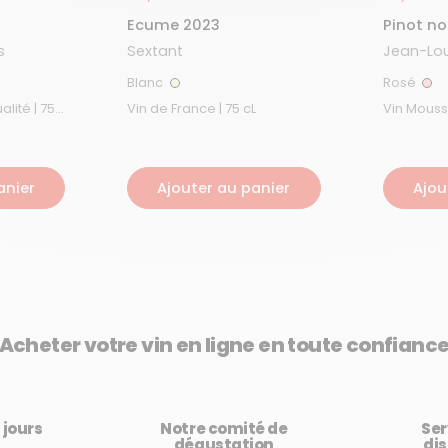
Ecume 2023
Pinot no
s
Sextant
Jean-Lou
Blanc
Rosé
Blanc
Ros
é | 75
Vin de France | 75 cL
Vin Mousseu
cL
anier
Ajouter au panier
Ajou
Acheter votre vin en ligne en toute confianc
3 jours
Notre comité de
Ser
dégustation
dis