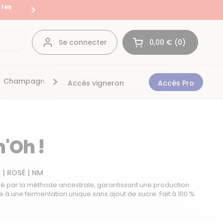
 les
Livraison en France et en Eur
Suivant
Se connecter
0,00 €
0
Ouvrir le panier
Mon panier Total:
produit dans votre 
Champagnes
Bonnes affaires
Accès vigneron
Accès Pro
n'Oh !
É
|
ROSÉ
|
NM
oré par la méthode ancestrale, garantissant une production
e à une fermentation unique sans ajout de sucre. Fait à 100 %