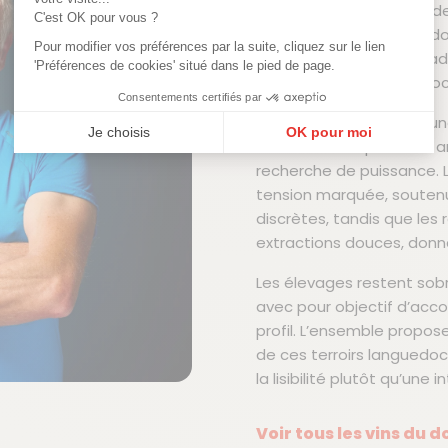
coteaux du Languedoc des
C'est OK pour vous ?
du pinot noir et du chardo
Pour modifier vos préférences par la suite, cliquez sur le lien
des sols offrent ici un ca
'Préférences de cookies' situé dans le pied de page.
cépages, rarement associ
Consentements certifiés par
La vinification privilégie
Je choisis
OK pour moi
fraîcheur et la précision 
Plateforme de Gestion du Consentement : Personnalisez vos Options
Axeptio consent
recherche de puissance. 
tension marquée, soutenu
Notre plateforme vous permet d'adapter et de gérer vos paramètres de confi
discrètes, tandis que les 
extractions douces, donna
Les élevages restent sob
avec pour objectif d’acco
profil. L’ensemble propos
de ces terroirs languedoc
la lisibilité plutôt qu’une
Voir tous les vins du 