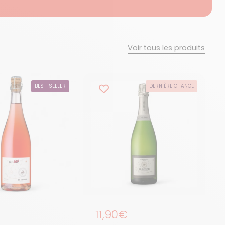
Voir tous les produits
BEST-SELLER
DERNIÈRE CHANCE
égulier
Prix régulier
11,90€