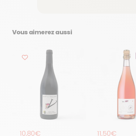
Vous aimerez aussi
Prix régulier
10,80€
Prix régulier
11,50€