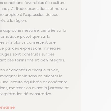
 conditions favorables à la culture
nnay. Altitude, expositions et nature
dre propice à l’expression de ces
és à la région.
 une approche mesurée, centrée sur la
aromatique plutôt que sur la
Les vins blancs conservent une
e par des expressions minérales
dentialité, en garantissant la conformité avec les réglementations. Personna
rouges sont construits sur des
nt des tanins fins et bien intégrés.
res et adaptés à chaque cuvée,
mpagner le vin sans en orienter le
e une lecture équilibrée et cohérente
iens, mettant en avant la justesse et
 interprétation démonstrative.
domaine