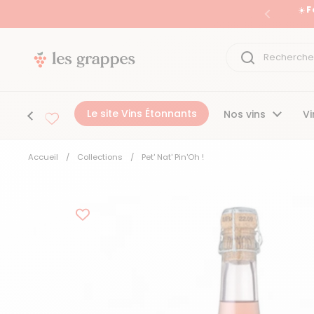
Passer au contenu
☀️ 
Précéden
Le site Vins Étonnants
Nos vins
Vi
Accueil
/
Collections
/
Pet' Nat' Pin'Oh !