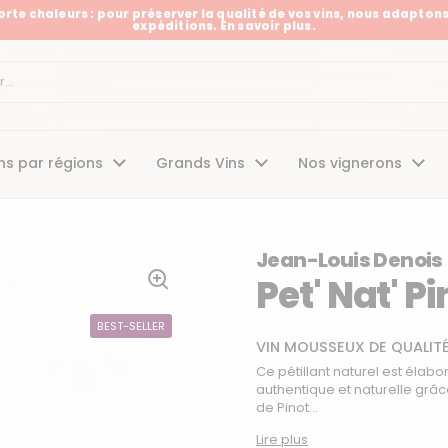
Forte chaleurs : pour préserver la qualité de vos vins, nous adaptons
expéditions. En savoir plus.
t
ns par régions
Grands Vins
Nos vignerons
Jean-Louis Denois
Pet' Nat' Pi
BEST-SELLER
VIN MOUSSEUX DE QUALIT
Ce pétillant naturel est élab
authentique et naturelle grâc
de Pinot...
Lire plus