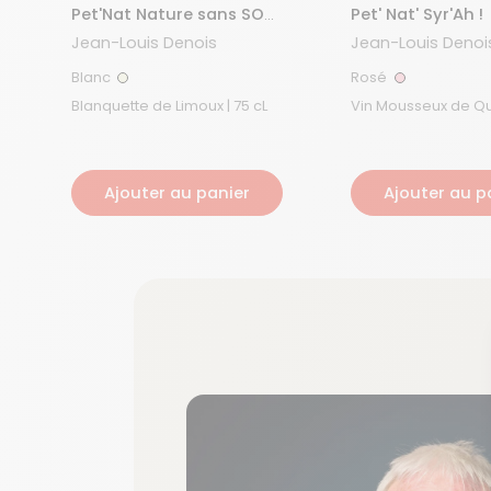
Pet'Nat Nature sans SO2
Pet' Nat' Syr'Ah !
ajouté
Jean-Louis Denois
Jean-Louis Denoi
Blanc
Rosé
Blanc
Rosé
Blanquette de Limoux | 75 cL
Vin Mousseux de Qualit
cL
Ajouter au panier
Ajouter au p