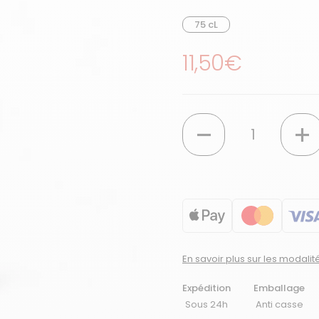
75 cL
Prix régulier
11,50€
Quantité
En savoir plus sur les modali
Expédition
Emballage
Sous 24h
Anti casse