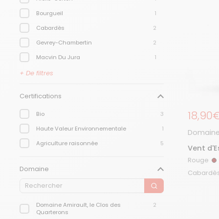
Bourgueil
1
Cabardès
2
Gevrey-Chambertin
2
Macvin Du Jura
1
Mercurey
1
+ De filtres
Saint-Nicolas-De-Bourgueil
1
Certifications
Savigny-Lès-Beaune
1
Prix r
18,90
Bio
3
Haute Valeur Environnementale
1
Domaine
Agriculture raisonnée
5
Vent d'E
Rouge
R
Domaine
Domaine Amirault, le Clos des
2
Quarterons