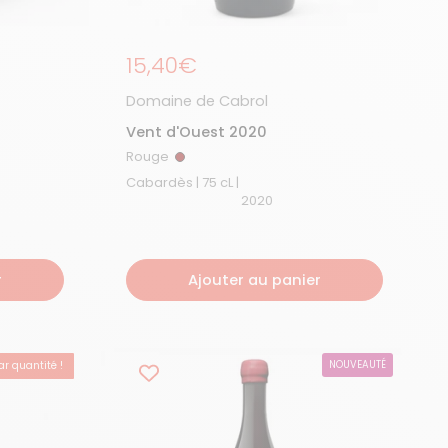
Prix régulier
15,40€
Domaine de Cabrol
Vent d'Ouest 2020
Rouge
Rouge
Cabardès | 75 cL |
2020
r
Ajouter au panier
r quantité !
NOUVEAUTÉ