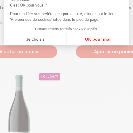
C'est OK pour vous ?
 Les Beaune 2021
Gevrey-Chambertin "Les
Evocelles" 2023
Pour modifier vos préférences par la suite, cliquez sur le lien
Rouge
ouge
Rouge
'Préférences de cookies' situé dans le pied de page.
Savigny-Lès-Beaune | 75 cL |
Gevrey-Chambertin | 75 cL |
2021
2023
Consentements certifiés par
Je choisis
OK pour moi
Plateforme de Gestion du Consentement : Personnalisez vos Options
Axeptio consent
Ajouter au panier
Ajouter au panie
Notre plateforme vous permet d'adapter et de gérer vos paramètres de confi
NOUVEAUTÉ