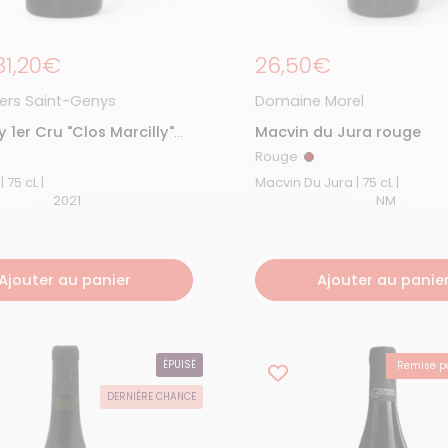
Prix régulier
31,20€
Prix régulier
26,50€
olde
tiers Saint-Genys
Domaine Morel
 1er Cru "Clos Marcilly"
Macvin du Jura rouge
e Rouge 2021
Rouge
ouge
Rouge
Mercurey | 75 cL |
Macvin Du Jura | 75 cL |
2021
NM
Ajouter au panier
Ajouter au panie
ÉPUISÉ
Remise pa
DERNIÈRE CHANCE