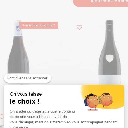
Ajouter au panie
Remise par quantité !
Continuer sans accepter
On vous laisse
le choix !
On a attendu d'être sûrs que le contenu
égulier
0€
Prix régulier
50,00€
de ce site vous intéresse avant de
vous déranger, mais on aimerait bien vous accompagner pendant
tiers Saint-Genys
Domaine Cluny
votre visite...