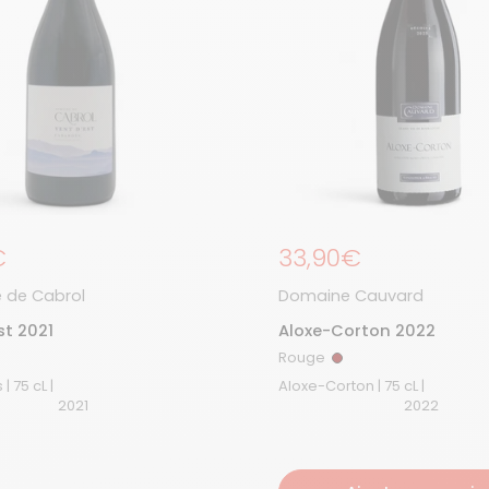
égulier
€
Prix régulier
33,90€
 de Cabrol
Domaine Cauvard
st 2021
Aloxe-Corton 2022
Rouge
ouge
Rouge
Cabardès | 75 cL |
Aloxe-Corton | 75 cL |
2021
2022