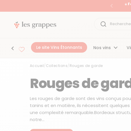
Passer au contenu
☀️ 
Précéden
Le site Vins Étonnants
Nos vins
Vi
Accueil
/
Collections
/
Rouges de garde
Accueil
/
Collections
/
Rouges de garde
Rouges de gar
Les rouges de garde sont des vins conçus pour v
tanins et en matière, ils nécessitent quelques
une complexité remarquable.Bordeaux structur
notre...