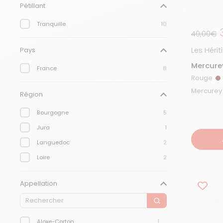
Pétillant
Tranquille
10
Prix de s
40,00€
Les Héri
Pays
Mercurey
France
8
Monopol
Rouge
R
Région
Bourgogne
5
Jura
1
Languedoc
2
Loire
2
Appellation
Aloxe-Corton
1