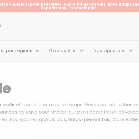
Forte chaleurs : pour préserver la qualité de vos vins, nous adaptons
expéditions. En savoir plus.
t
ns par régions
Grands Vins
Nos vignerons
de
ieillir et s'améliorer avec le temps. Élevés en fûts, riches e
 années de cave pour révéler leur plein potentiel et dévelop
és, Bourgognes grands crus, Barolo piémontais, Côte Rôtie 