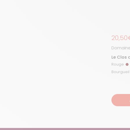
Prix r
20,50
Domaine 
Quarter
Le Clos 
2024
Rouge
R