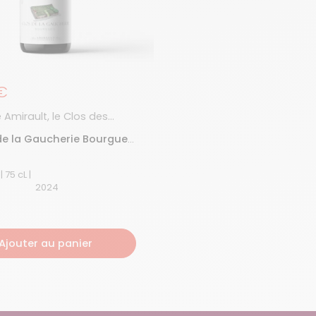
égulier
€
Amirault, le Clos des
ons
de la Gaucherie Bourgueil
ouge
Bourgueil | 75 cL |
2024
Ajouter au panier