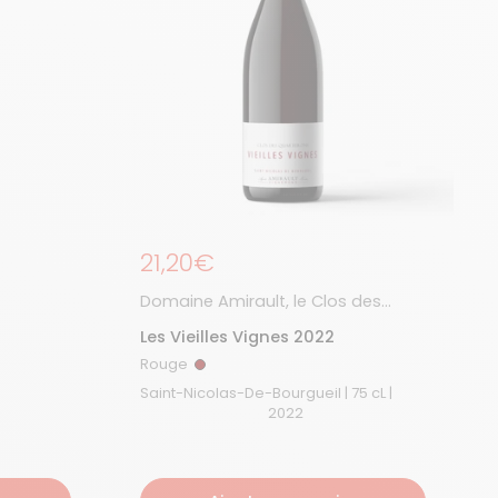
Prix régulier
21,20€
Domaine Amirault, le Clos des
Quarterons
Les Vieilles Vignes 2022
Rouge
Rouge
Saint-Nicolas-De-Bourgueil | 75 cL |
2022