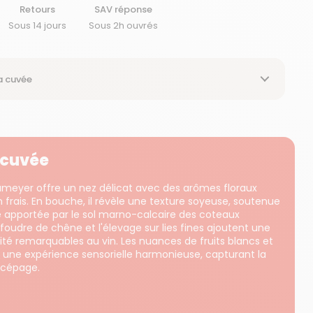
Retours
SAV réponse
Sous 14 jours
Sous 2h ouvrés
a cuvée
a cuvée
eyer offre un nez délicat avec des arômes floraux
in frais. En bouche, il révèle une texture soyeuse, soutenue
e apportée par le sol marno-calcaire des coteaux
n foudre de chêne et l'élevage sur lies fines ajoutent une
té remarquables au vin. Les nuances de fruits blancs et
nt une expérience sensorielle harmonieuse, capturant la
n cépage.