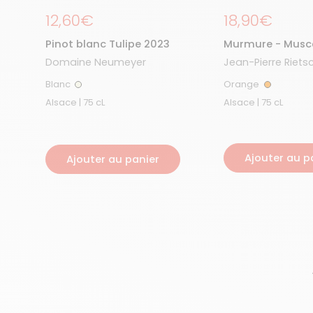
Prix régulier
12,60€
Prix régulier
18,90€
Pinot blanc Tulipe 2023
Murmure - Musc
Ottonel 2025
Domaine Neumeyer
Jean-Pierre Riets
Blanc
Orange
Blanc
Orange
Alsace | 75 cL
Alsace | 75 cL
Ajouter au p
Ajouter au panier