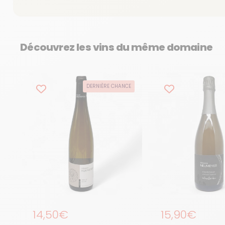
Découvrez les vins du même domaine
DERNIÈRE CHANCE
Prix régulier
14,50€
Prix régulier
15,90€