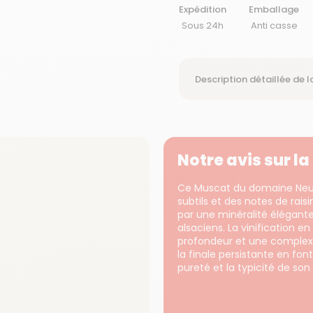
Expédition
Emballage
Sous 24h
Anti casse
Description détaillée de l
Notre avis sur l
Ce Muscat du domaine Neum
subtils et des notes de rais
par une minéralité élégant
alsaciens. La vinification e
profondeur et une complexi
la finale persistante en fo
pureté et la typicité de so