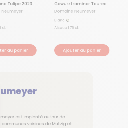
anc Tulipe 2023
Gewurztraminer Taureau
2023
 Neumeyer
Domaine Neumeyer
Blanc
nc
Blanc
e | 75 cL
Alsace | 75 cL
ter au panier
Ajouter au panier
eumeyer
umeyer est implanté autour de
es communes voisines de Mutzig et