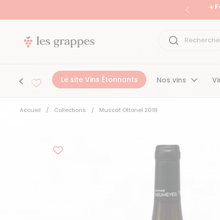
Passer au contenu
☀️ 
Précéden
Le site Vins Étonnants
Nos vins
Vi
Accueil
/
Collections
/
Muscat Ottonel 2018