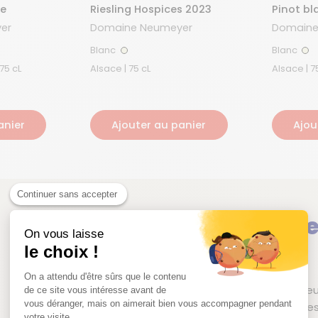
ce
Riesling Hospices 2023
Pinot bl
er
Domaine Neumeyer
Domaine
Blanc
Blanc
Blanc
Bla
Crémant d'Alsace | 75 cL
Alsace | 75 cL
Alsac
anier
Ajouter au panier
Ajou
Continuer sans accepter
Domaine N
On vous laisse
le choix !
Alsace | France
On a attendu d'être sûrs que le contenu
En Alsace, le Domaine Ne
de ce site vous intéresse avant de
vous déranger, mais on aimerait bien vous accompagner pendant
Molsheim, ainsi que sur l
votre visite...