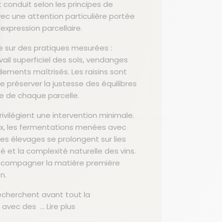
 conduit selon les principes de
avec une attention particulière portée
l’expression parcellaire.
se sur des pratiques mesurées :
ail superficiel des sols, vendanges
dements maîtrisés. Les raisins sont
e préserver la justesse des équilibres
e de chaque parcelle.
dentialité, en garantissant la conformité avec les réglementations. Personna
privilégient une intervention minimale.
x, les fermentations menées avec
les élevages se prolongent sur lies
ité et la complexité naturelle des vins.
ccompagner la matière première
n.
cherchent avant tout la
té, avec des
... Lire plus