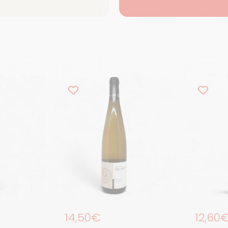
Prix régulier
14,50€
Prix r
12,60