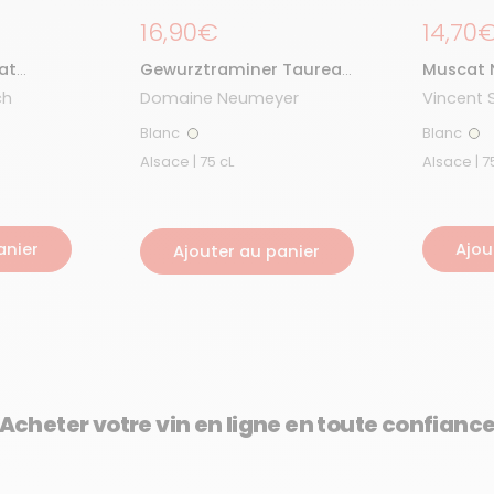
Prix régulier
16,90€
Prix r
14,70
at
Gewurztraminer Taureau
Muscat 
2023
Rutscher
ch
Domaine Neumeyer
Vincent S
2023
Blanc
Blanc
Blanc
Bla
Alsace | 75 cL
Alsac
anier
Ajou
Ajouter au panier
Acheter votre vin en ligne en toute confianc