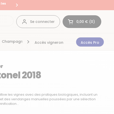
 les
Livraison en France et en Eur
Suivant
Se connecter
0,00 €
0
Ouvrir le panier
Mon panier Total:
produit dans votre 
Champagnes
Bonnes affaires
Accès vigneron
Accès Pro
r
onel 2018
ive les vignes avec des pratiques biologiques, incluant un
 et des vendanges manuelles poussées par une sélection
nification...