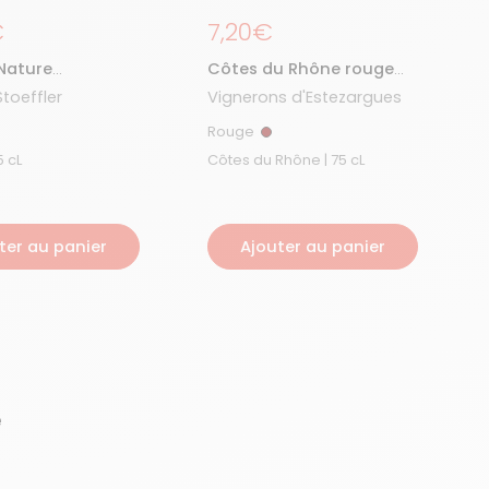
égulier
€
Prix régulier
7,20€
Nature
Côtes du Rhône rouge
le Vieilles Vignes
bio 2022
toeffler
Vignerons d'Estezargues
Rouge
nc
Rouge
e | 75 cL
Côtes du Rhône | 75 cL
ter au panier
Ajouter au panier
e