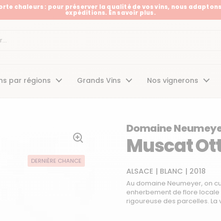
Forte chaleurs : pour préserver la qualité de vos vins, nous adaptons
expéditions. En savoir plus.
t
ns par régions
Grands Vins
Nos vignerons
Domaine Neumeye
Muscat Ott
DERNIÈRE CHANCE
ALSACE
|
BLANC
|
2018
Au domaine Neumeyer, on cult
enherbement de flore locale
rigoureuse des parcelles. La vi