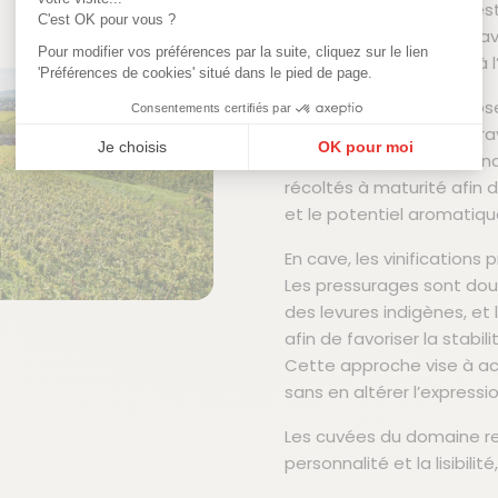
Avolsheim. Le vignoble est
C'est OK pour vous ?
l’agriculture biologique, 
Pour modifier vos préférences par la suite, cliquez sur le lien
à l’équilibre des sols et à 
'Préférences de cookies' situé dans le pied de page.
Le travail à la vigne repo
Consentements certifiés par
enherbement naturel, trav
Je choisis
OK pour moi
manuelles avec tri et ren
Plateforme de Gestion du Consentement : Personnalisez vos Options
Axeptio consent
récoltés à maturité afin d
et le potentiel aromatiqu
Notre plateforme vous permet d'adapter et de gérer vos paramètres de confi
En cave, les vinifications 
Les pressurages sont dou
des levures indigènes, et 
afin de favoriser la stabil
Cette approche vise à a
sans en altérer l’expressio
Les cuvées du domaine re
personnalité et la lisibili