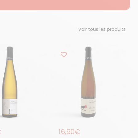
Voir tous les produits
égulier
€
Prix régulier
16,90€