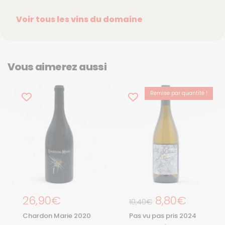
Voir tous les vins du domaine
Vous aimerez aussi
Remise par quantité !
-15%
Prix régulier
26,90€
Prix régulier
8,80€
Prix de solde
10,40€
Chardon Marie 2020
Pas vu pas pris 2024