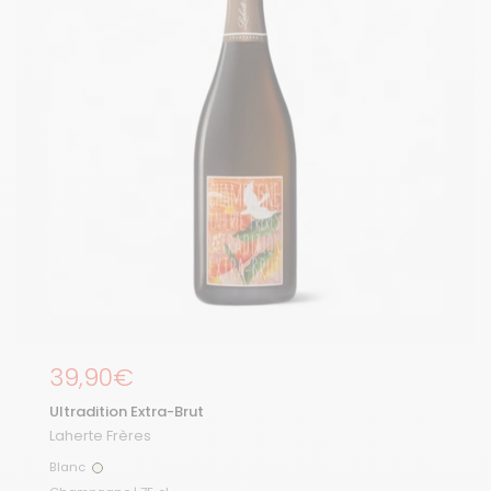
Prix régulier
39,90€
Ultradition Extra-Brut
Laherte Frères
Blanc
Blanc