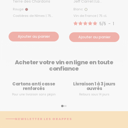
Terre des Chardons
Jeff Carrel | La
Boutique
Rouge
Blanc
Rouge
Blanc
Costières de Nîmes | 75
Vin de France | 75 cL
cL
5
/
5
-
1
avis
Ajouter au panier
Ajouter au panier
Acheter votre vin en ligne en toute
confiance
Cartons anti casse
Livraison 1 à 3 jours
renforcés
ouvrés
Pour une livraison sans pépin
Retours sous 14 jours
NEWSLETTER LES GRAPPES