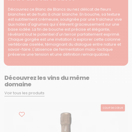
Découvrez ce Blanc de Blancs au nez délicat de fleurs
blanches et de fruits à chair blanche. En bouche, sa texture
est subtilement crémeuse, soulignée par une fraîcheur vive
aux notes d'agrumes qui s'élèvent gracieusement sur une
base iodée. La fin de bouche est précise et élégante,
révélant tout le potentiel d'un terroir parfaitement exprimé.
Chaque gorgée est une invitation à explorer cette colonne
vertébrale ciselée, témoignant du dialogue entre nature et
savoir-faire. L'absence de fermentation malo-lactique
préserve une tension et une définition remarquables.
Découvrez les vins du même
domaine
Voir tous les produits
COUP DE CŒUR