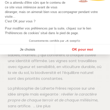
On a attendu d'être sûrs que le contenu de
création, le domaine combine une vision
ce site vous intéresse avant de vous
audacieuse à un respect profond des terroirs
déranger, mais on aimerait bien vous accompagner pendant votre
champenois, donnant naissance à des vins d’une
visite...
grande finesse, vibrants d’énergie et
C'est OK pour vous ?
d’authenticité.
Pour modifier vos préférences par la suite, cliquez sur le lien
'Préférences de cookies' situé dans le pied de page.
Issus de plus de 100 parcelles réparties sur
Consentements certifiés par
l’ensemble de la Champagne, les raisins
proviennent de terroirs variés (argilo‑calcaires,
Je choisis
OK pour moi
sables, marnes…) qui confèrent à chaque cuvée
Plateforme de Gestion du Consentement : Personnalisez vos Options
Axeptio consent
une identité affirmée. Les vignes sont travaillées
Notre plateforme vous permet d'adapter et de gérer vos paramètres de confidentialité, en ga
avec rigueur et sensibilité, en viticulture durable, où
la vie du sol, la biodiversité et l’équilibre naturel
sont des priorités constantes.
La philosophie de Laherte Frères repose sur une
idée simple mais exigeante :
révéler le caractère
propre de chaque terroir et de chaque millésime
,
sans artifice.
... Lire plus