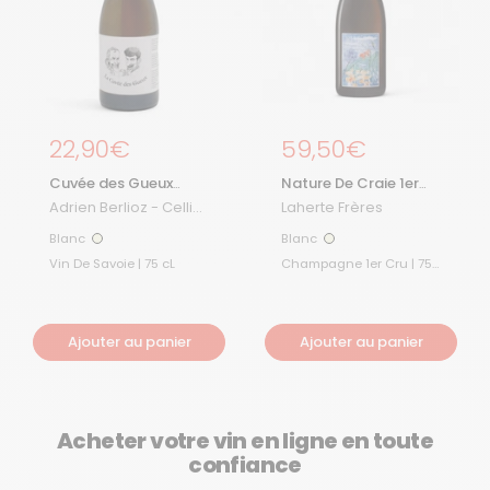
Prix régulier
22,90€
Prix régulier
59,50€
Cuvée des Gueux
Nature De Craie 1er
2024
Cru Blanc De Blancs
Adrien Berlioz - Cellier
Laherte Frères
des Cray
Blanc
Blanc
Blanc
Blanc
Vin De Savoie | 75 cL
Champagne 1er Cru | 75
cL
Ajouter au panier
Ajouter au panier
Acheter votre vin en ligne en toute
confiance