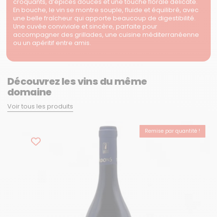
croquants, d’épices douces et une touche florale délicate.
En bouche, le vin se montre souple, fluide et équilibré, avec
une belle fraîcheur qui apporte beaucoup de digestibilité.
Une cuvée conviviale et sincère, parfaite pour
accompagner des grillades, une cuisine méditerranéenne
ou un apéritif entre amis.
Découvrez les vins du même
domaine
Voir tous les produits
Remise par quantité !