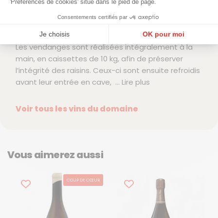
'Préférences de cookies' situé dans le pied de page.
biodynamie, alors encore peu répandus. Le travail
de la vigne est précis, attentif aux rythmes
Consentements certifiés par
naturels et guidé par le calendrier lunaire.
Je choisis
OK pour moi
Les vendanges sont réalisées intégralement à la
Plateforme de Gestion du Consentement : Personnalisez vos Options
Axeptio consent
main, en caissettes de 10 kg, afin de préserver
Notre plateforme vous permet d'adapter et de gérer vos paramètres de confidentialité, en ga
l’intégrité des raisins. Ceux-ci sont ensuite refroidis
avant leur entrée en cave,
... Lire plus
Voir tous les vins du domaine
Vous aimerez aussi
COUP DE CŒUR