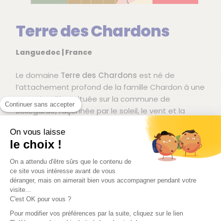
Terre des Chardons
Languedoc | France
Le domaine
Terre des Chardons
est né de
l’attachement profond de la famille Chardon à une
terre singulière, située sur la commune de
Continuer sans accepter
Bellegarde, façonnée par le soleil, le vent et la
pierre. Installée depuis 1983, la famille y développe
On vous laisse
d’abord une activité de maraîchage et
le choix !
d’arboriculture.
On a attendu d'être sûrs que le contenu de
En 1999, Jérôme Chardon rejoint ses parents et
ce site vous intéresse avant de vous
impulse un nouveau tournant en plantant 9
déranger, mais on aimerait bien vous accompagner pendant votre
hectares de vignes. Convaincu par une approche
visite...
C'est OK pour vous ?
respectueuse du vivant, il choisit dès le départ de
cultiver le vignoble selon les principes de la
Pour modifier vos préférences par la suite, cliquez sur le lien