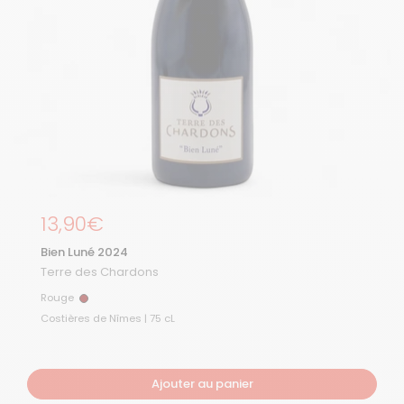
Prix régulier
13,90€
Bien Luné 2024
Terre des Chardons
Rouge
Rouge
Costières de Nîmes | 75 cL
Ajouter au panier