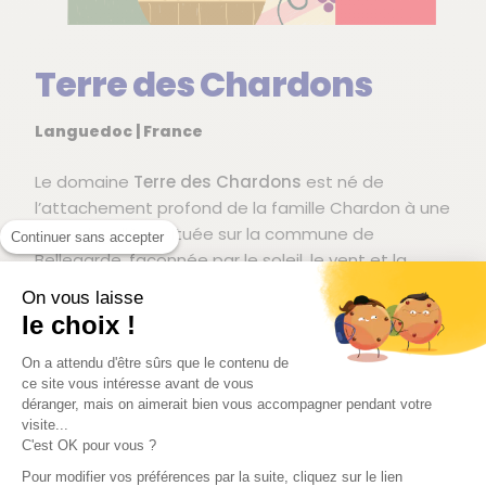
Terre des Chardons
Languedoc | France
Le domaine
Terre des Chardons
est né de
l’attachement profond de la famille Chardon à une
terre singulière, située sur la commune de
Continuer sans accepter
Bellegarde, façonnée par le soleil, le vent et la
pierre. Installée depuis 1983, la famille y développe
On vous laisse
d’abord une activité de maraîchage et
le choix !
d’arboriculture.
On a attendu d'être sûrs que le contenu de
En 1999, Jérôme Chardon rejoint ses parents et
ce site vous intéresse avant de vous
impulse un nouveau tournant en plantant 9
déranger, mais on aimerait bien vous accompagner pendant votre
visite...
hectares de vignes. Convaincu par une approche
C'est OK pour vous ?
respectueuse du vivant, il choisit dès le départ de
Pour modifier vos préférences par la suite, cliquez sur le lien
cultiver le vignoble selon les principes de la