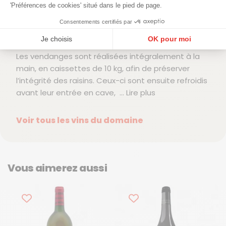
'Préférences de cookies' situé dans le pied de page.
biodynamie, alors encore peu répandus. Le travail
Consentements certifiés par
de la vigne est précis, attentif aux rythmes
naturels et guidé par le calendrier lunaire.
Je choisis
OK pour moi
Plateforme de Gestion du Consentement : Personnalisez vos Options
Les vendanges sont réalisées intégralement à la
Axeptio consent
main, en caissettes de 10 kg, afin de préserver
Notre plateforme vous permet d'adapter et de gérer vos paramètres de confidentialité, en ga
l’intégrité des raisins. Ceux-ci sont ensuite refroidis
avant leur entrée en cave,
... Lire plus
Voir tous les vins du domaine
Vous aimerez aussi