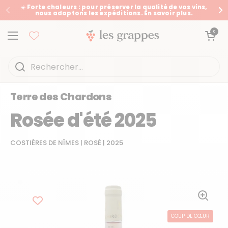
Passer au contenu
☀️ Forte chaleurs : pour préserver la qualité de vos vins,
nous adaptons les expéditions. En savoir plus.
Précédent
Su
Ouvrir le panier
0
Ouvrir le menu
Accueil
/
Collections
/
Rosée d'été 2025
Terre des Chardons
Rosée d'été 2025
COSTIÈRES DE NÎMES
|
ROSÉ
|
2025
COUP DE CŒUR