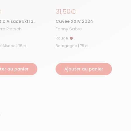
égulier
€
Prix régulier
31,50€
d'Alsace Extra
Cuvée XXIV 2024
24
rre Rietsch
Fanny Sabre
Rouge
nc
Rouge
Crémant d'Alsace | 75 cL
Bourgogne | 75 cL
ter au panier
Ajouter au panier
e