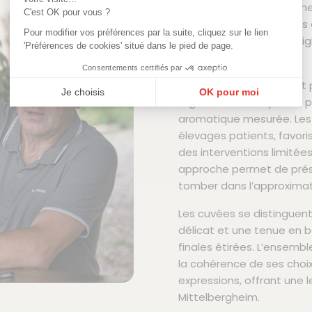
vinifications naturelles 
C'est OK pour vous ?
travail à la vigne vise de
Pour modifier vos préférences par la suite, cliquez sur le lien
raisins d’exprimer leur or
'Préférences de cookies' situé dans le pied de page.
excessive.
Consentements certifiés par
Les rieslings, sylvaners et
Je choisis
OK pour moi
registres secs et précis,
Plateforme de Gestion du Consentement : Personnalisez vos Options
Axeptio consent
aromatique mesurée. Les 
élevages patients, favoris
Notre plateforme vous permet d'adapter et de gérer vos paramètres de confi
des interventions limitée
approche permet de préser
tomber dans l’approximat
Les cuvées se distinguent p
délicat et une tenue en 
finales étirées. L’ensembl
la cohérence de ses choix
expressions, offrant une l
Mittelbergheim.