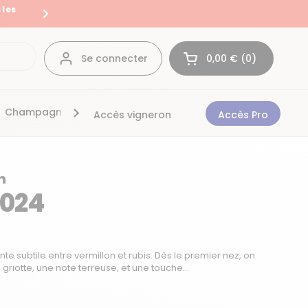
 les
Livraison en France et en Eur
Suivant
Se connecter
0,00 €
0
Ouvrir le panier
Mon panier Total:
produit dans votre 
Champagnes
Bonnes affaires
Accès vigneron
Accès Pro
h
2024
nte subtile entre vermillon et rubis. Dès le premier nez, on
riotte, une note terreuse, et une touche...