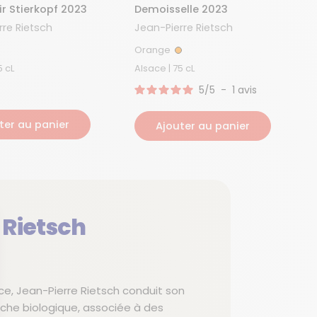
ir Stierkopf 2023
Demoisselle 2023
rre Rietsch
Jean-Pierre Rietsch
Orange
ouge
Orange
e | 75 cL
Alsace | 75 cL
5
/
5
-
1
avis
ter au panier
Ajouter au panier
 Rietsch
ce, Jean-Pierre Rietsch conduit son
he biologique, associée à des