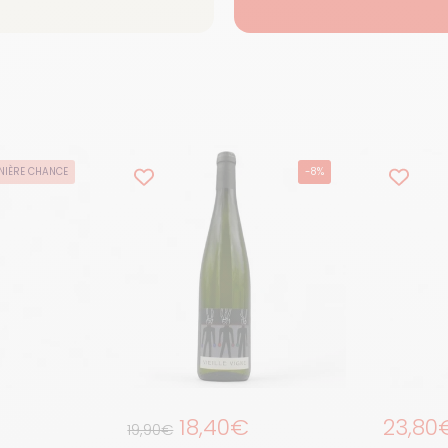
NIÈRE CHANCE
-8%
Prix régulier
18,40€
Prix r
23,80
Prix de solde
19,90€