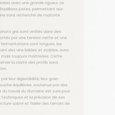
menées avec une grande rigueur. Le
s équilibres justes, permettant aux
igine sans recherche de maturité
 pinots gris sont vinifiés dans des
 portés par une tension nette et une
fermentations sont longues, les
ant des vins lisibles et stables, avec
dentialité, en garantissant la conformité avec les réglementations. Personna
s mais toujours maîtrisées. Cette
ver la clarté des profils sans
ion.
ar leur digestibilité, leur grain
bouche équilibrée, soutenue par des
e du travail du domaine est suivi pour
 techniques et la précision de ses
ecture sobre et fidèle des terroirs de