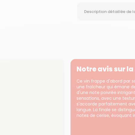
Description détaillée de l
Notre avis sur l
Ce vin frappe d'abord par s
une fraîcheur qui émane de
d'une note poivrée intrigan
sensations, avec une textur
s'accorde parfaitement avec
langue. La finale se disting
notes de cerise, évoquant 