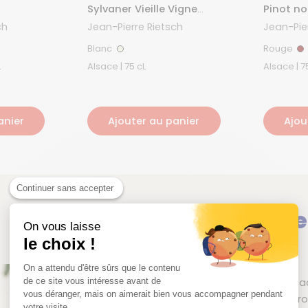
Sylvaner Vieille Vigne
Pinot no
2023
ch
Jean-Pierre Rietsch
Jean-Pie
Blanc
Rouge
Blanc
R
L
Alsace | 75 cL
Alsac
anier
Ajouter au panier
Ajou
Continuer sans accepter
Jean-Pierre
On vous laisse
le choix !
Alsace | France
On a attendu d'être sûrs que le contenu
À Mittelbergheim, en Alsa
de ce site vous intéresse avant de
vous déranger, mais on aimerait bien vous accompagner pendant
domaine selon une approc
votre visite...