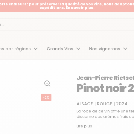
Forte chaleurs : pour préserver la qualité de vos vins, nous adaptons
expéditions. En savoir plus.
t
ns par régions
Grands Vins
Nos vignerons
Jean-Pierre Rietsc
Pinot noir 
-2%
ALSACE
|
ROUGE
|
2024
La robe de ce vin offre une tei
discerne des arômes frais de g
Lire plus