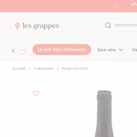
Passer au contenu
☀️ 
Précéden
Le site Vins Étonnants
Nos vins
Vi
Accueil
/
Collections
/
Pinot noir 2024