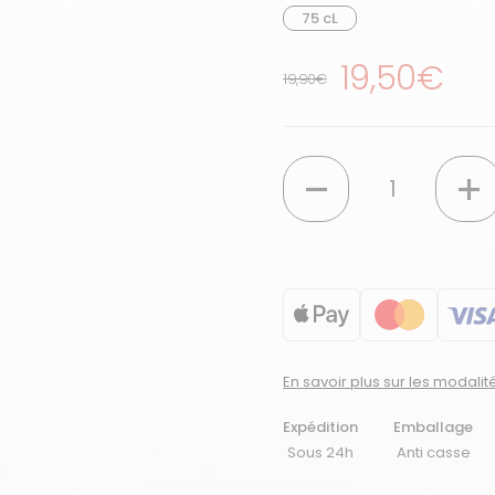
75 cL
Prix réguli
19,50€
Prix de solde
19,90€
Quantité
En savoir plus sur les modali
Expédition
Emballage
Sous 24h
Anti casse