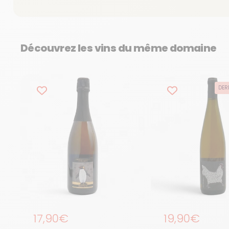
Découvrez les vins du même domaine
DER
Prix régulier
17,90€
Prix régulier
19,90€