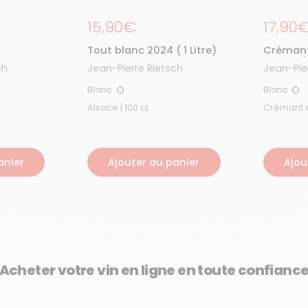
Prix régulier
15,90€
Prix r
17,90
Tout blanc 2024 ( 1 Litre)
Crémant 
Brut 23/
ch
Jean-Pierre Rietsch
Jean-Pie
Blanc
Blanc
Blanc
Bla
Alsace | 100 cL
anier
Ajouter au panier
Ajou
Acheter votre vin en ligne en toute confianc