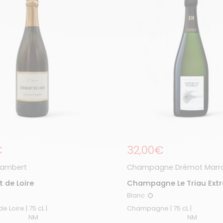
égulier
€
Prix régulier
32,00€
Lambert
Champagne Drémot Marr
 de Loire
Champagne Le Triau Extr
Blanc
anc
Blanc
Crémant de Loire | 75 cL |
Champagne | 75 cL |
NM
NM