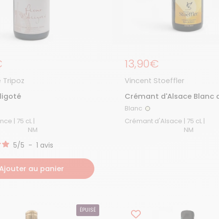
égulier
€
Prix régulier
13,90€
 Tripoz
Vincent Stoeffler
Aligoté
Crémant d'Alsace Blanc 
blancs Extra-Brut
Blanc
anc
Blanc
Vin de France | 75 cL |
Crémant d'Alsace | 75 cL |
NM
NM
5
/
5
-
1
avis
Ajouter au panier
ÉPUISÉ