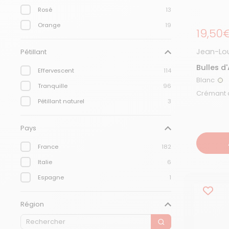
Rosé
13
Orange
19
Prix r
19,50
Jean-Lou
Pétillant
Bulles d
Effervescent
114
Blanc
Bl
Tranquille
96
Pétillant naturel
3
Pays
France
182
Italie
6
Espagne
1
Région