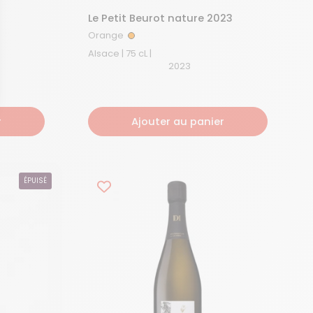
Le Petit Beurot nature 2023
Orange
Orange
Alsace | 75 cL |
2023
r
Ajouter au panier
dentialité, en garantissant la conformité avec les réglementations. Personna
ÉPUISÉ