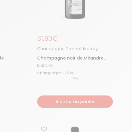
Prix régulier
31,90€
Champagne Drémot Marroy
de
Champagne noir de Méandre
Extra Brut
Blanc
Blanc
Champagne | 75 cL |
NM
Ajouter au panier