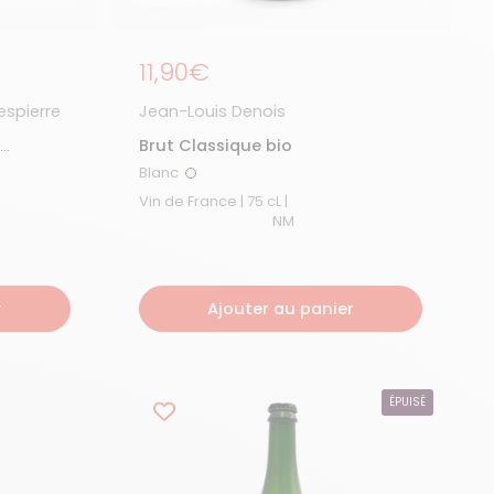
Prix régulier
11,90€
spierre
Jean-Louis Denois
Brut Classique bio
Blanc
Blanc
Vin de France | 75 cL |
NM
r
Ajouter au panier
ÉPUISÉ