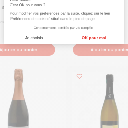
C'est OK pour vous ?
 Blancs Brut Nature
Ultradition Extra-Brut
Pour modifier vos préférences par la suite, cliquez sur le lien
Blanc
anc
Blanc
'Préférences de cookies' situé dans le pied de page.
Vin Mousseux de Qualité | 75 cL |
Champagne | 75 cL |
NM
NM
Consentements certifiés par
Je choisis
OK pour moi
Plateforme de Gestion du Consentement : Personnalisez vos Options
Axeptio consent
Ajouter au panier
Ajouter au panie
Notre plateforme vous permet d'adapter et de gérer vos paramètres de confi