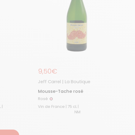
Prix régulier
9,50€
Jeff Carrel | La Boutique
Mousse-Tache rosé
Rosé
Rosé
Crémant de Bourgogne | 75 cL |
Vin de France | 75 cL |
NM