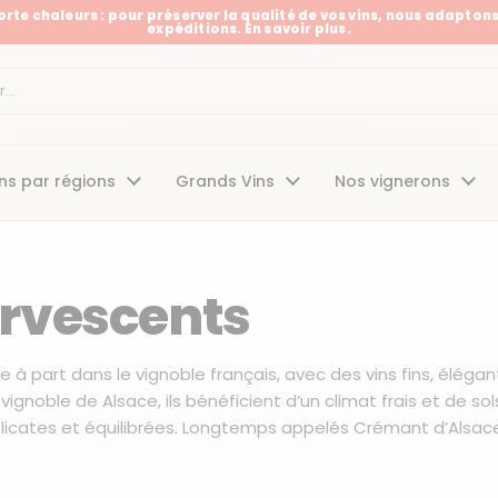
Forte chaleurs : pour préserver la qualité de vos vins, nous adaptons
expéditions. En savoir plus.
t
ns par régions
Grands Vins
Nos vignerons
ervescents
à part dans le vignoble français, avec des vins fins, élégan
ignoble de Alsace, ils bénéficient d’un climat frais et de sol
élicates et équilibrées. Longtemps appelés Crémant d’Alsac