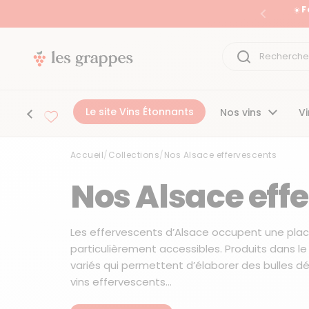
Passer au contenu
☀️ 
Précéden
Le site Vins Étonnants
Nos vins
Vi
Accueil
/
Collections
/
Nos Alsace effervescents
Accueil
/
Collections
/
Nos Alsace effervescents
Nos Alsace eff
Les effervescents d’Alsace occupent une place 
particulièrement accessibles. Produits dans le v
variés qui permettent d’élaborer des bulles d
vins effervescents...