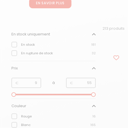
EN SAVOIR PLUS
213 produits
Filtre :
En stock uniquement
En stock
181
En rupture de stock
32
Prix
de
à
€
€
Couleur
Rouge
16
Blanc
165