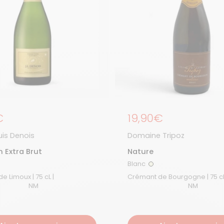
égulier
€
Prix régulier
19,90€
is Denois
Domaine Tripoz
n Extra Brut
Nature
Blanc
anc
Blanc
Crémant de Limoux | 75 cL |
NM
NM