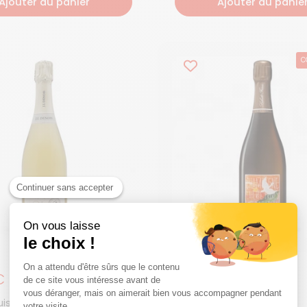
Ajouter au panier
Ajouter au panie
C
Continuer sans accepter
On vous laisse
le choix !
On a attendu d'être sûrs que le contenu
égulier
€
Prix régulier
39,90€
de ce site vous intéresse avant de
vous déranger, mais on aimerait bien vous accompagner pendant
is Denois
Laherte Frères
votre visite...