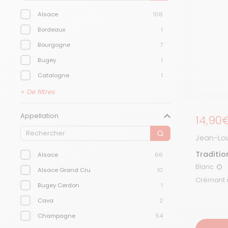
Alsace
108
Bordeaux
1
Bourgogne
7
Bugey
1
Catalogne
1
Champagne
56
+ De filtres
Jura
1
Appellation
Prix r
14,90
Languedoc
10
Loire
12
Jean-Lou
Normandie
2
Traditio
Alsace
66
Blanc
Sud-Ouest
8
Bl
Alsace Grand Cru
10
Vénétie
6
Bugey Cerdon
1
Cava
2
Champagne
54