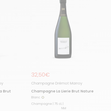
Prix régulier
32,50€
oy
Champagne Drémot Marroy
a Brut
Champagne La Lierie Brut Nature
Blanc
Blanc
Champagne | 75 cL |
NM