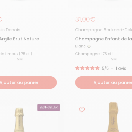
égulier
€
Prix régulier
31,00€
is Denois
Champagne Bertrand-Dele
'Argile Brut Nature
Champagne Enfant de la
Montagne Extra Brut
Blanc
anc
Blanc
Crémant de Limoux | 75 cL |
Champagne | 75 cL |
NM
NM
5
/
5
-
1
avis
Ajouter au panier
Ajouter au panie
BEST-SELLER