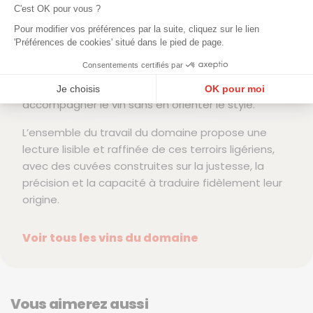
Les vins blancs se distinguent par une tension
C'est OK pour vous ?
marquée et une lecture minérale précise, tandis
Pour modifier vos préférences par la suite, cliquez sur le lien
que les rouges privilégient des extractions douces,
'Préférences de cookies' situé dans le pied de page.
donnant des textures fines et des tanins maîtrisés.
Consentements certifiés par
Les élevages sont adaptés à chaque cuvée et à
chaque millésime, toujours pensés pour
Je choisis
OK pour moi
accompagner le vin sans en orienter le style.
Plateforme de Gestion du Consentement : Personnalisez vos Options
Axeptio consent
L’ensemble du travail du domaine propose une
Notre plateforme vous permet d'adapter et de gérer vos paramètres de confidentialité, en ga
lecture lisible et raffinée de ces terroirs ligériens,
avec des cuvées construites sur la justesse, la
précision et la capacité à traduire fidèlement leur
origine.
Voir tous les vins du domaine
Vous aimerez aussi