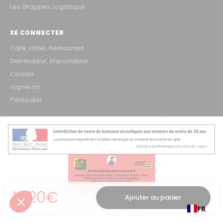
Les Grappes Logistique
SE CONNECTER
Café, Hôtel, Restaurant
Distributeur, Importateur
Caviste
Vigneron
Particulier
Prix régulier
13,20€
L'ABUS D'ALCOOL EST DANGEREUX POUR LA SANTÉ, À CONSOMMER AVEC
Ajouter au panier
MODÉRATION
© 2026 Groupe Les Grappes – VINOSAKA
FR