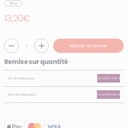
75 cL
Prix régulier
13,20€
Quantité
Ajouter au panier
Remise sur quantité
ACHETER PAR 3
5% de réduction
ACHETER PAR 6
10% de réduction