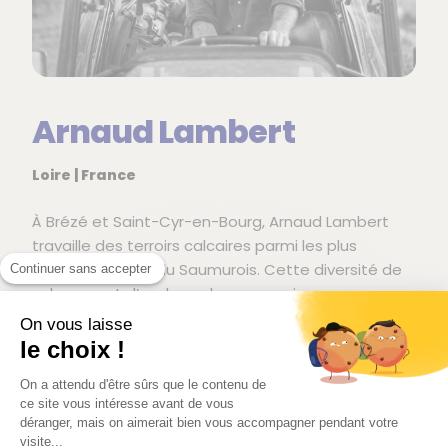
Arnaud Lambert
Loire | France
À Brézé et Saint-Cyr-en-Bourg, Arnaud Lambert
travaille des terroirs calcaires parmi les plus
emblématiques du Saumurois. Cette diversité de
Continuer sans accepter
sols permet d’explorer des expressions
contrastées du chenin et du cabernet franc, avec
On vous laisse
une attention particulière portée à la pureté des
le choix !
profils et à la précision des équilibres.
On a attendu d'être sûrs que le contenu de
Les maturités sont recherchées avec rigueur afin
ce site vous intéresse avant de vous
déranger, mais on aimerait bien vous accompagner pendant votre
de préserver l’éclat du fruit et une structure nette.
visite...