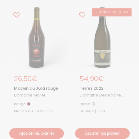
-5% dès 3 bouteilles
COUP DE CŒUR
Prix régulier
26,50€
Prix régulier
54,90€
Macvin du Jura rouge
Terres 2022
Domaine Morel
Domaine Des Roches
Neuves
Rouge
Blanc
Rouge
Blanc
Macvin Du Jura | 75 cL
Saumur | 75 cL
Ajouter au panier
Ajouter au panier