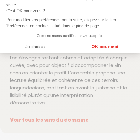
La vinification privilégie une approche mesurée,
visite...
centrée sur la fraîcheur et la précision aromatique
C'est OK pour vous ?
plutôt que sur la recherche de puissance. Les vins
Pour modifier vos préférences par la suite, cliquez sur le lien
blancs conservent une tension marquée, soutenue
'Préférences de cookies' situé dans le pied de page.
par des expressions minérales discrètes, tandis
Consentements certifiés par
que les rouges sont construits sur des extractions
douces, donnant des tanins fins et bien intégrés.
Je choisis
OK pour moi
Plateforme de Gestion du Consentement : Personnalisez vos Options
Les élevages restent sobres et adaptés à chaque
Axeptio consent
cuvée, avec pour objectif d’accompagner le vin
Notre plateforme vous permet d'adapter et de gérer vos paramètres de confidentialité, en ga
sans en orienter le profil. L’ensemble propose une
lecture équilibrée et cohérente de ces terroirs
languedociens, mettant en avant la justesse et la
lisibilité plutôt qu’une interprétation
démonstrative.
Voir tous les vins du domaine