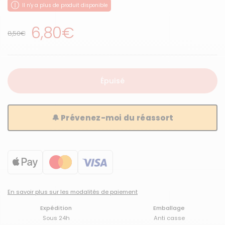
Il n'y a plus de produit disponible
Prix régulier
6,80€
Prix de solde
8,50€
Épuisé
🔔 Prévenez-moi du réassort
En savoir plus sur les modalités de paiement
Expédition
Emballage
Sous 24h
Anti casse