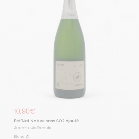
Prix régulier
10,90€
Pet'Nat Nature sans SO2 ajouté
Jean-Louis Denois
Blanc
Blanc