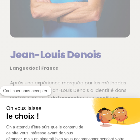
Jean-Louis Denois
Languedoc | France
Après une expérience marquée par les méthodes
champenoises, Jean-Louis Denois a identifié dans
Continuer sans accepter
certains coteaux du Languedoc des conditions
favorables à la culture du pinot noir et du
On vous laisse
chardonnay. Altitude, expositions et nature des
le choix !
sols offrent ici un cadre propice à l’expression de
ces cépages, rarement associés à la région.
On a attendu d'être sûrs que le contenu de
ce site vous intéresse avant de vous
déranger, mais on aimerait bien vous accompagner pendant votre