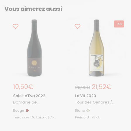
Vous aimerez aussi
-20%
Prix régulier
10,50€
Prix régulier
21,52€
Prix de solde
26,90€
Soleil d'Eva 2022
Le Vif 2023
Domaine de
Tour des Gendres /
Malavieille
Famille de Conti
Rouge
Blanc
Rouge
Blanc
Terrasses Du Larzac | 75
Périgord | 75 cL
cL