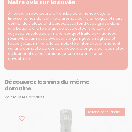
Notre avis sur la cuvée
À l'œil, une robe pourpre translucide annonce déjà la
finesse. Le nez délicat mêle arômes de fruits rouges et noirs
confits, de violette et d'épices, et se fond avec grâce dans
une bouche à la fois élancée et veloutée. Une texture
soyeuse enveloppe un riche bouquet fruité aux nuances
résino-balsamiques évoquant la garrigue, le réglisse et
l'eucalyptus. En finale, la complexité s'intensifie, emmenant
sur une compote de cerise épicée prolongée par des notes
de laurier et de balsamique pour une persistance
envoûtante.
Découvrez les vins du même
domaine
Voir tous les produits
Remise par quantité !
BEST-SELLER