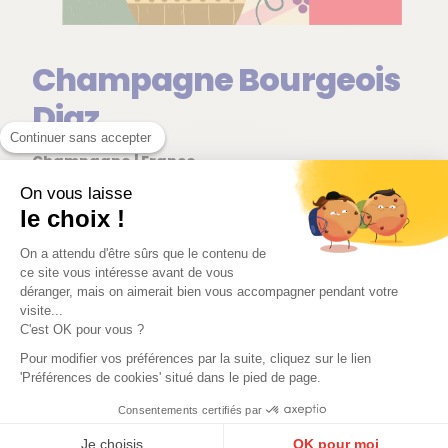
Champagne Bourgeois
Diaz
Continuer sans accepter
Champagne | France
On vous laisse
Au sein de la Vallée de la Marne, Bourgeois-Diaz
le choix !
explore la biodynamie avec une rigueur qui se lit
dans la pureté de ses champagnes. Le Pinot
On a attendu d'être sûrs que le contenu de
ce site vous intéresse avant de vous
Meunier, cépage dominant, montre ici une
déranger, mais on aimerait bien vous accompagner pendant votre
précision inhabituelle : fruit clair, fines bulles,
visite...
tension régulière. Les élevages sur lies prolongées
C'est OK pour vous ?
apportent du volume sans lourdeur, créant des
Pour modifier vos préférences par la suite, cliquez sur le lien
équilibres mûrs mais vibrants. Les vins affichent une
'Préférences de cookies' situé dans le pied de page.
texture serrée, avec une allonge qui gagne en
Consentements certifiés par
densité à l’aération. Un style sincère, droit, qui
Je choisis
OK pour moi
démontre la profondeur possible du Meunier quand