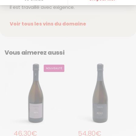
il est travaillé avec exigence.
Plateforme de Gestion du Consentement : Personnalisez vos Options
Axeptio consent
Notre plateforme vous permet d'adapter et de gérer vos paramètres de confidentialité, en ga
Voir tous les vins du domaine
Vous aimerez aussi
NOUVEAUTÉ
Prix régulier
46,30€
Prix régulier
54,80€