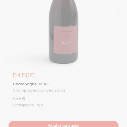
Prix régulier
54,50€
Champagne BD' RS
Champagne Bourgeois Diaz
Rosé
Rosé
Champagne | 75 cL
Ajouter au panier