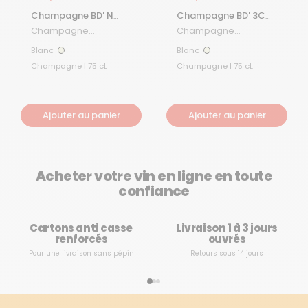
Champagne BD' N
Champagne BD' 3CC
Brut Nature
Collection Vintage
Champagne
Champagne
2018
Bourgeois Diaz
Bourgeois Diaz
Blanc
Blanc
Blanc
Blanc
Champagne | 75 cL
Champagne | 75 cL
Ajouter au panier
Ajouter au panier
Acheter votre vin en ligne en toute
confiance
Cartons anti casse
Livraison 1 à 3 jours
renforcés
ouvrés
Pour une livraison sans pépin
Retours sous 14 jours