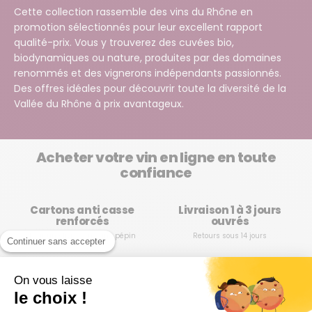
Cette collection rassemble des vins du Rhône en
promotion sélectionnés pour leur excellent rapport
qualité-prix. Vous y trouverez des cuvées bio,
biodynamiques ou nature, produites par des domaines
renommés et des vignerons indépendants passionnés.
Des offres idéales pour découvrir toute la diversité de la
Vallée du Rhône à prix avantageux.
Acheter votre vin en ligne en toute
confiance
Cartons anti casse
Livraison 1 à 3 jours
renforcés
ouvrés
Pour une livraison sans pépin
Retours sous 14 jours
Continuer sans accepter
On vous laisse
le choix !
NEWSLETTER LES GRAPPES