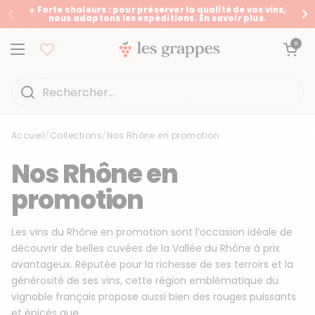
Passer au contenu
☀️ Forte chaleurs : pour préserver la qualité de vos vins,
nous adaptons les expéditions. En savoir plus.
Précédent
Su
Ouvrir le panier
0
Ouvrir le menu
Accueil
/
Collections
/
Nos Rhône en promotion
Accueil
/
Collections
/
Nos Rhône en promotion
Nos Rhône en
promotion
Les vins du Rhône en promotion sont l’occasion idéale de
découvrir de belles cuvées de la Vallée du Rhône à prix
avantageux. Réputée pour la richesse de ses terroirs et la
générosité de ses vins, cette région emblématique du
vignoble français propose aussi bien des rouges puissants
et épicés que...