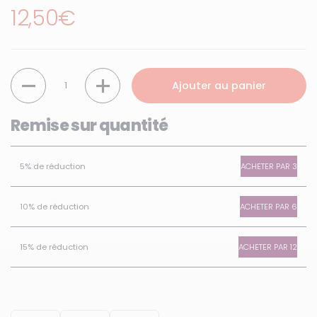
Prix régulier
12,50€
Quantité
Ajouter au panier
Remise sur quantité
ACHETER PAR 3
5% de réduction
ACHETER PAR 6
10% de réduction
ACHETER PAR 12
15% de réduction