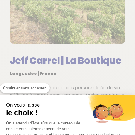
Jeff Carrel | La Boutique
Languedoc | France
Jeff Carrel fait partie de ces personnalités du vin
Continuer sans accepter
difficiles à ranger dans une case. Ancien œnologue
conseil devenu négociant-vinificateur, il travaille
On vous laisse
avec des vignerons du Languedoc, du Roussillon et
le choix !
du Sud-Ouest pour créer des cuvées accessibles,
sincères et souvent très bien faites pour leur prix.
On a attendu d'être sûrs que le contenu de
ce site vous intéresse avant de vous
déranger, mais on aimerait bien vous accompagner pendant votre