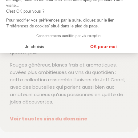
Son approche repose avant tout sur le fruit,
visite...
l’équilibre et le plaisir de dégustation. Pas de
C'est OK pour vous ?
maquillage inutile : les vins de Jeff Carrel cherchent
Pour modifier vos préférences par la suite, cliquez sur le lien
à rester gourmands, digestes et fidèles à leur
'Préférences de cookies' situé dans le pied de page.
terroir. Certaines cuvées sont devenues de vrais
Consentements certifiés par
incontournables pour les amateurs de vins du Sud,
grâce à leur régularité et leur excellent rapport
Je choisis
OK pour moi
qualité-prix.
Plateforme de Gestion du Consentement : Personnalisez vos Options
Axeptio consent
Rouges généreux, blancs frais et aromatiques,
Notre plateforme vous permet d'adapter et de gérer vos paramètres de confidentialité, en ga
cuvées plus ambitieuses ou vins du quotidien :
cette collection rassemble l’univers de Jeff Carrel,
avec des bouteilles qui parlent aussi bien aux
amateurs curieux qu’aux passionnés en quête de
jolies découvertes.
Voir tous les vins du domaine