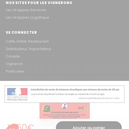
NOS SITES POUR LES VIGNERONS
Les Grappes Services
Les Grappes Logistique
SE CONNECTER
Café, Hôtel, Restaurant
Distributeur, Importateur
Caviste
Vigneron
Particulier
Prix régulier
12,50€
L'ABUS D'ALCOOL EST DANGEREUX POUR LA SANTÉ, À CONSOMMER AVEC
Ajouter au panier
MODÉRATION