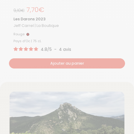
Prix régulier
7,70€
Prix de solde
9,10€
Les Darons 2023
Jeff Carrel | La Boutique
Rouge
Rouge
Pays d'Oc | 75 cL
4.8
/
5
-
4
avis
Ajouter au panier