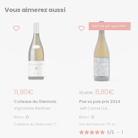
Vous aimerez aussi
Remise par quantité !
-15%
Prix régulier
11,90€
Prix régulier
8,80€
Prix de solde
10,40€
Coteaux du Giennois
Pas vu pas pris 2024
2024
Vignobles Berthier
Jeff Carrel | La
Boutique
Blanc
Blanc
Blanc
Blanc
Coteaux du Giennois | 75
Vin de France | 75 cL
cL
5
/
5
-
1
avis