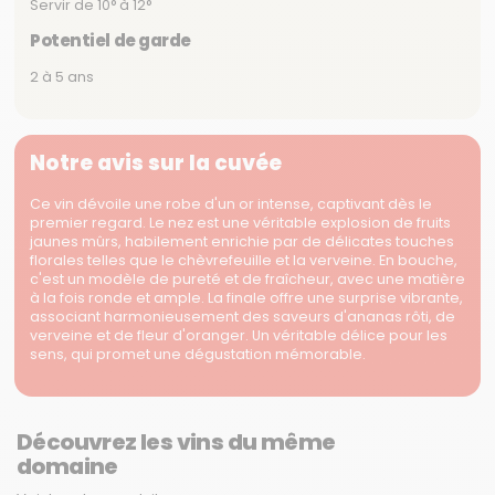
Servir de 10° à 12°
Potentiel de garde
2 à 5 ans
Notre avis sur la cuvée
Ce vin dévoile une robe d'un or intense, captivant dès le
premier regard. Le nez est une véritable explosion de fruits
jaunes mûrs, habilement enrichie par de délicates touches
florales telles que le chèvrefeuille et la verveine. En bouche,
c'est un modèle de pureté et de fraîcheur, avec une matière
à la fois ronde et ample. La finale offre une surprise vibrante,
associant harmonieusement des saveurs d'ananas rôti, de
verveine et de fleur d'oranger. Un véritable délice pour les
sens, qui promet une dégustation mémorable.
Découvrez les vins du même
domaine