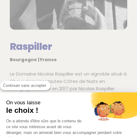
Raspiller
Bourgogne | France
Le Domaine Nicolas Raspiller est un vignoble situé à
Chaux dans les Hautes‑Côtes de Nuits en
Continuer sans accepter
Bourgogne, fondé en 2017 par Nicolas Raspiller
après une longue expérience auprès d’autres
On vous laisse
vignerons bourguignons et champenois. Il a
le choix !
immédiatement engagé la conversion du domaine
vers l’agriculture biologique, avec une philosophie
On a attendu d'être sûrs que le contenu de
centrée sur le soin de la vigne à l’aide de
ce site vous intéresse avant de vous
préparations naturelles et l’utilisation de plantes
déranger, mais on aimerait bien vous accompagner pendant votre