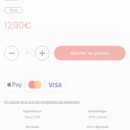
75 cL
Prix régulier
12,90€
Quantité
Ajouter au panier
En savoir plus sur les modalités de paiement
Expédition
Emballage
Sous 24h
Anti casse
Retours
SAV réponse