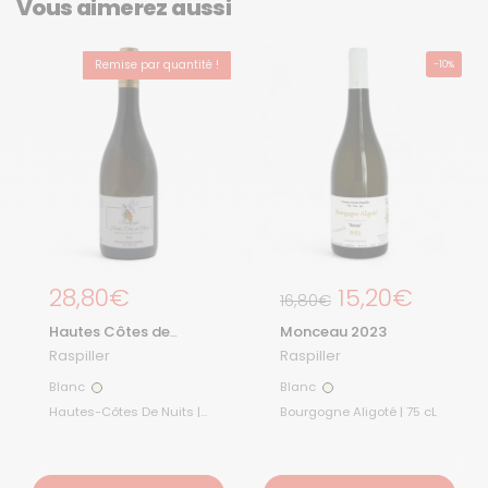
Vous aimerez aussi
Remise par quantité !
-10%
Prix régulier
28,80€
Prix régulier
15,20€
Prix de solde
16,80€
Hautes Côtes de
Monceau 2023
Nuits Blanc 2022
Raspiller
Raspiller
Blanc
Blanc
Blanc
Blanc
Hautes-Côtes De Nuits |
Bourgogne Aligoté | 75 cL
75 cL