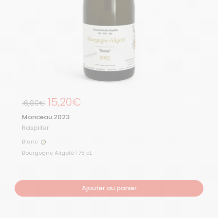
Prix régulier
15,20€
Prix de solde
16,80€
Monceau 2023
Raspiller
Blanc
Blanc
Bourgogne Aligoté | 75 cL
Ajouter au panier