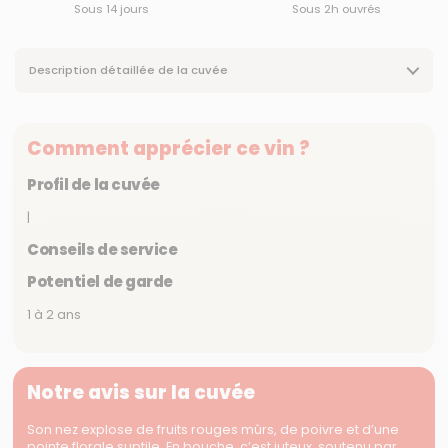
Sous 14 jours
Sous 2h ouvrés
Description détaillée de la cuvée
Comment apprécier ce vin ?
Profil de la cuvée
|
Conseils de service
Potentiel de garde
1 à 2 ans
Notre avis sur la cuvée
Son nez explose de fruits rouges mûrs, de poivre et d’une
pointe florale suptile. En bouche, c’est juteux, soutenu par