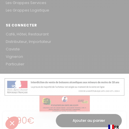
Les Grappes Services
Les Grappes Logistique
SE CONNECTER
Café, Hôtel, Restaurant
Distributeur, Importateur
Caviste
Vigneron
Particulier
Prix régulier
12,90€
L'ABUS D'ALCOOL EST DANGEREUX POUR LA SANTÉ, À CONSOMMER AVEC
Ajouter au panier
MODÉRATION
© 2026 Groupe Les Grappes – VINOSAKA
FR