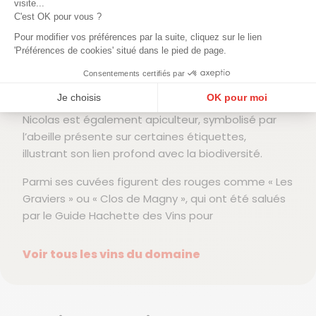
visite...
pour enrichir les sols.
C'est OK pour vous ?
Les vendanges sont réalisées manuellement et les
Pour modifier vos préférences par la suite, cliquez sur le lien
vinifications sont menées sans collage ni filtration,
'Préférences de cookies' situé dans le pied de page.
ce qui permet d’obtenir des vins authentiques,
Consentements certifiés par
purs et expressifs, reflétant les terroirs de
Je choisis
OK pour moi
Bourgogne avec fraîcheur et élégance. En parallèle,
Nicolas est également apiculteur, symbolisé par
Plateforme de Gestion du Consentement : Personnalisez vos Options
Axeptio consent
l’abeille présente sur certaines étiquettes,
Notre plateforme vous permet d'adapter et de gérer vos paramètres de confidentialité, en ga
illustrant son lien profond avec la biodiversité.
Parmi ses cuvées figurent des rouges comme « Les
Graviers » ou « Clos de Magny », qui ont été salués
par le Guide Hachette des Vins pour
Voir tous les vins du domaine