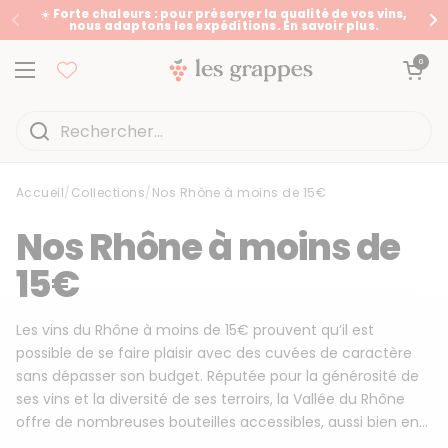
Passer au contenu
☀️ Forte chaleurs : pour préserver la qualité de vos vins,
nous adaptons les expéditions. En savoir plus.
Précédent
Su
Ouvrir le panier
0
Ouvrir le menu
Accueil
/
Collections
/
Nos Rhône à moins de 15€
Accueil
/
Collections
/
Nos Rhône à moins de 15€
Nos Rhône à moins de
15€
Les vins du Rhône à moins de 15€ prouvent qu’il est
possible de se faire plaisir avec des cuvées de caractère
sans dépasser son budget. Réputée pour la générosité de
ses vins et la diversité de ses terroirs, la Vallée du Rhône
offre de nombreuses bouteilles accessibles, aussi bien en...