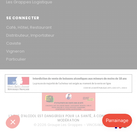
Les Grappes Logistique
SE CONNECTER
Café, Hôtel, Restaurant
Distributeur, Importateur
Caviste
Vigneron
Particulier
L'ABUS D'ALCOOL EST DANGEREUX POUR LA SANTÉ, À CONSOMMER AVEC
MODÉRATION
© 2026 Groupe Les Grappes – VINOSAKA
FR