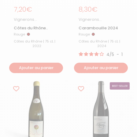
Prix régulier
7,20€
Prix régulier
8,30€
Vignerons
Vignerons
d'Estezargues
d'Estezargues
Côtes du Rhône
Carambouille 2024
rouge bio 2022
Rouge
Rouge
Rouge
Rouge
Côtes du Rhône | 75 cL |
Côtes du Rhône | 75 cL |
2022
2024
4
/
5
-
1
avis
Ajouter au panier
Ajouter au panier
BEST-SELLER