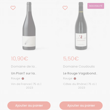
NOUVEAUTÉ
Prix régulier
10,90€
Prix régulier
5,50€
Domaine de la
Domaine Coudoulis
Graveirette
Un PlanT sur la
Le Rouge Vagabond
Comète 2023
2023
Rouge
Rouge
Rouge
Rouge
Vin de France | 75 cL |
Côtes du Rhône | 75 cL |
2023
2023
Ajouter au panier
Ajouter au panier