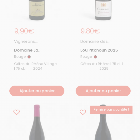
Prix régulier
9,90€
Prix régulier
9,80€
Vignerons
Domaine des
d'Estezargues
Gravennes
Domaine La
Lou Pitchoun 2025
Montagnette 2024
Rouge
Rouge
Rouge
Rouge
Côtes du Rhône Villages
Côtes du Rhône | 75 cL |
| 75 cL |
2024
2025
Ajouter au panier
Ajouter au panier
Remise par quantité !