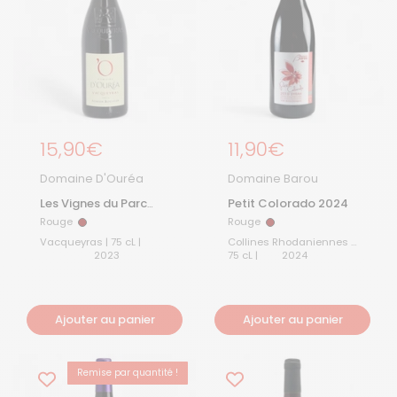
Prix régulier
15,90€
Prix régulier
11,90€
Domaine D'Ouréa
Domaine Barou
Les Vignes du Parc
Petit Colorado 2024
2023
Rouge
Rouge
Rouge
Rouge
Vacqueyras | 75 cL |
Collines Rhodaniennes |
2023
75 cL |
2024
Ajouter au panier
Ajouter au panier
Remise par quantité !
BEST-SELLER