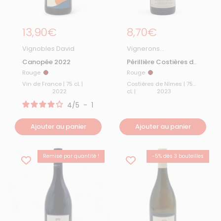
Prix régulier
13,90€
Prix régulier
8,70€
Vignobles David
Vignerons
d'Estezargues
Canopée 2022
Périllière Costières de
Nîmes 2023
Rouge
Rouge
Rouge
Rouge
Vin de France | 75 cL |
Costières de Nîmes | 75
2022
cL |
2023
4
/
5
-
1
avis
Ajouter au panier
Ajouter au panier
Remise par quantité !
-5% dès 3 bouteilles