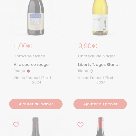
Prix régulier
11,00€
Prix régulier
9,90€
Domaine Marcel
Château de Nages -
Richaud
Famille Gassier
A la source rouge
Liberty'Nages Blanc
2025
2024
Rouge
Blanc
Rouge
Blanc
Vin de France | 75 cL |
Vin de France | 75 cL |
2024
2024
Ajouter au panier
Ajouter au panier