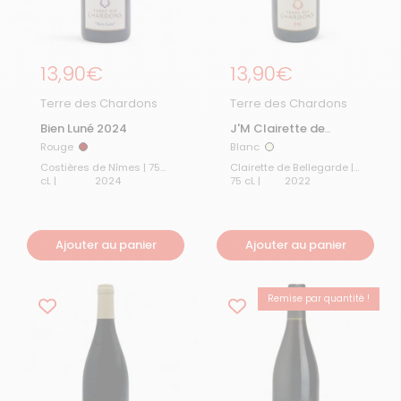
Prix régulier
13,90€
Prix régulier
13,90€
Terre des Chardons
Terre des Chardons
Bien Luné 2024
J'M Clairette de
Bellegarde 2022
Rouge
Blanc
Rouge
Blanc
Costières de Nîmes | 75
Clairette de Bellegarde |
cL |
2024
75 cL |
2022
Ajouter au panier
Ajouter au panier
Remise par quantité !
BEST-SELLER