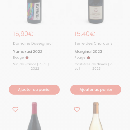
Prix régulier
15,90€
Prix régulier
15,40€
Domaine Duseigneur
Terre des Chardons
Yamakasi 2022
Marginal 2023
Rouge
Rouge
Rouge
Rouge
Vin de France | 75 cL |
Costières de Nîmes | 75
2022
cL |
2023
Ajouter au panier
Ajouter au panier