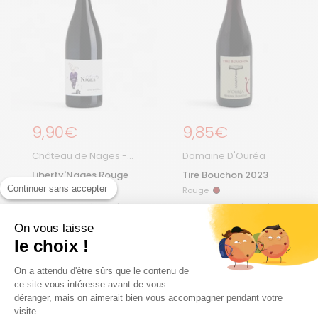
Prix régulier
9,90€
Prix régulier
9,85€
Château de Nages -
Domaine D'Ouréa
Famille Gassier
Liberty'Nages Rouge
Tire Bouchon 2023
Continuer sans accepter
Rouge
Rouge
Rouge
Rouge
Vin de France | 75 cL |
Vin de France | 75 cL |
NM
2023
On vous laisse
le choix !
Ajouter au panier
Ajouter au panier
On a attendu d'être sûrs que le contenu de
ce site vous intéresse avant de vous
déranger, mais on aimerait bien vous accompagner pendant votre
visite...