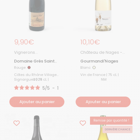
Prix régulier
9,90€
Prix régulier
10,10€
Vignerons
Château de Nages -
d'Estezargues
Famille Gassier
Domaine Grès Saint
Gourmandi'Nages
Vincent 2024
Rouge
Blanc
Rouge
Blanc
Côtes du Rhône Villages
Vin de France | 75 cL |
2024
Signargues | 75 cL |
NM
5
/
5
-
1
avis
Ajouter au panier
Ajouter au panier
Remise par quantité !
BEST-SELLER
DERNIÈRE CHANCE