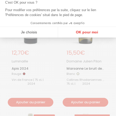
C'est OK pour vous ?
Pour modifier vos préférences par la suite, cliquez sur le lien
'Préférences de cookies' situé dans le pied de page.
Consentements certifiés par
Je choisis
OK pour moi
Plateforme de Gestion du Consentement : Personnalisez vos Options
Axeptio consent
Notre plateforme vous permet d'adapter et de gérer vos paramètres de confidentialité, en ga
Prix régulier
12,70€
Prix régulier
15,50€
Luminaille
Domaine Julien Pilon
Apis 2024
Marsanne Le bruit des
Vagues 2024
Rouge
Blanc
Rouge
Blanc
Vin de France | 75 cL |
Collines Rhodaniennes |
2024
75 cL |
2024
Ajouter au panier
Ajouter au panier