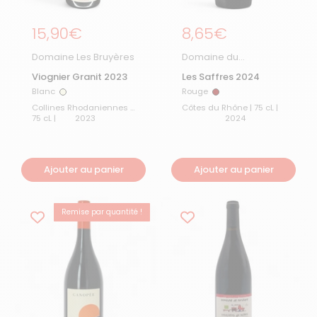
Prix régulier
15,90€
Prix régulier
8,65€
Domaine Les Bruyères
Domaine du
Séminaire
Viognier Granit 2023
Les Saffres 2024
Blanc
Rouge
Blanc
Rouge
Collines Rhodaniennes |
Côtes du Rhône | 75 cL |
75 cL |
2023
2024
Ajouter au panier
Ajouter au panier
Remise par quantité !
BEST-SELLER