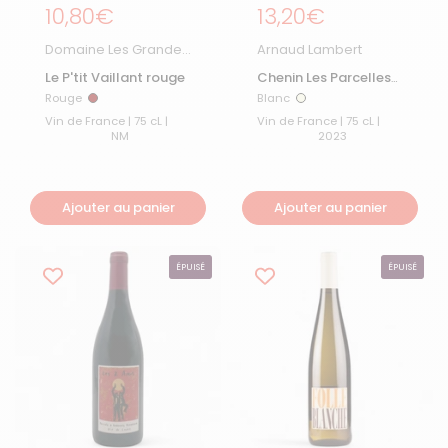
Prix régulier
10,80€
Prix régulier
13,20€
Domaine Les Grandes
Arnaud Lambert
Vignes
Le P'tit Vaillant rouge
Chenin Les Parcelles
2023
Rouge
Blanc
Rouge
Blanc
Vin de France | 75 cL |
Vin de France | 75 cL |
NM
2023
Ajouter au panier
Ajouter au panier
ÉPUISÉ
ÉPUISÉ