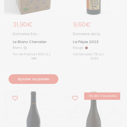
Prix régulier
31,90€
Prix régulier
9,60€
Domaine Eric
Domaine de la
Chevalier
Pépière
Le Blanc Chevalier
La Pépie 2023
Blanc
Rouge
Blanc
Rouge
Vin de France | 500 cL |
Val De Loire | 75 cL |
NM
2023
Ajouter au panier
-5% dès 3 bouteilles