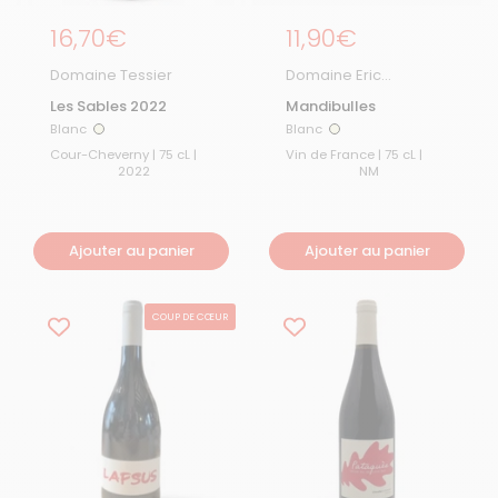
Prix régulier
16,70€
Prix régulier
11,90€
Domaine Tessier
Domaine Eric
Chevalier
Les Sables 2022
Mandibulles
Blanc
Blanc
Blanc
Blanc
Cour-Cheverny | 75 cL |
Vin de France | 75 cL |
2022
NM
Ajouter au panier
Ajouter au panier
COUP DE CŒUR