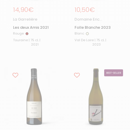
Prix régulier
14,90€
Prix régulier
10,50€
La Garrelière
Domaine Eric
Chevalier
Les deux Amis 2021
Folle Blanche 2023
Rouge
Blanc
Rouge
Blanc
Touraine | 75 cL |
Val De Loire | 75 cL |
2021
2023
BEST-SELLER