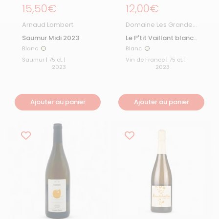
Prix régulier
15,50€
Prix régulier
12,00€
Arnaud Lambert
Domaine Les Grandes
Vignes
Saumur Midi 2023
Le P'tit Vaillant blanc
2023
Blanc
Blanc
Blanc
Blanc
Saumur | 75 cL |
Vin de France | 75 cL |
2023
2023
Ajouter au panier
Ajouter au panier