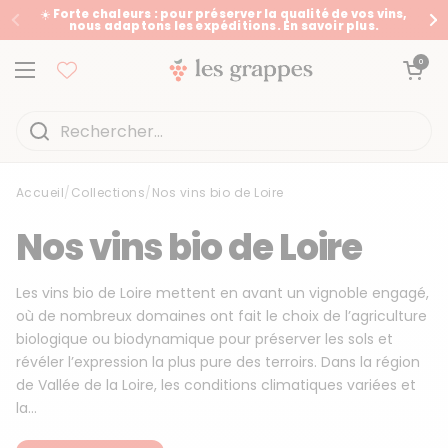
Passer au contenu
☀️ Forte chaleurs : pour préserver la qualité de vos vins,
nous adaptons les expéditions. En savoir plus.
Précédent
Su
Ouvrir le panier
0
Ouvrir le menu
Accueil
/
Collections
/
Nos vins bio de Loire
Accueil
/
Collections
/
Nos vins bio de Loire
Nos vins bio de Loire
Les vins bio de Loire mettent en avant un vignoble engagé,
où de nombreux domaines ont fait le choix de l’agriculture
biologique ou biodynamique pour préserver les sols et
révéler l’expression la plus pure des terroirs. Dans la région
de Vallée de la Loire, les conditions climatiques variées et
la...