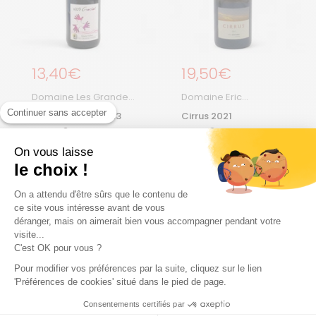
Prix régulier
13,40€
Prix régulier
19,50€
Domaine Les Grandes
Domaine Eric
Vignes
Chevalier
Continuer sans accepter
100 % Groslot 2023
Cirrus 2021
Rouge
Blanc
Rouge
Blanc
Vin de France | 75 cL |
Val De Loire | 75 cL |
On vous laisse
2023
2021
le choix !
On a attendu d'être sûrs que le contenu de
Ajouter au panier
Ajouter au panier
ce site vous intéresse avant de vous
déranger, mais on aimerait bien vous accompagner pendant votre
visite...
C'est OK pour vous ?
COUP DE CŒUR
ÉPUISÉ
Pour modifier vos préférences par la suite, cliquez sur le lien
'Préférences de cookies' situé dans le pied de page.
Consentements certifiés par