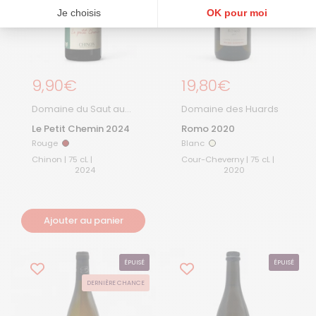
Je choisis
OK pour moi
Plateforme de Gestion du Consentement : Personnalisez vos Options
Axeptio consent
Notre plateforme vous permet d'adapter et de gérer vos paramètres de confidentialité, en ga
Prix régulier
9,90€
Prix régulier
19,80€
Domaine du Saut au
Domaine des Huards
Loup
Le Petit Chemin 2024
Romo 2020
Rouge
Blanc
Rouge
Blanc
Chinon | 75 cL |
Cour-Cheverny | 75 cL |
2024
2020
Ajouter au panier
ÉPUISÉ
ÉPUISÉ
DERNIÈRE CHANCE