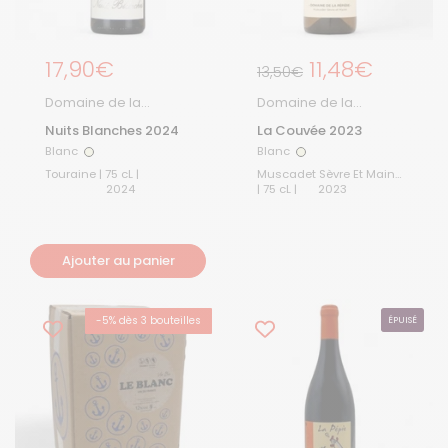
Prix régulier
17,90€
Prix régulier
11,48€
Prix de solde
13,50€
Domaine de la
Domaine de la
Piffaudière
Pépière
Nuits Blanches 2024
La Couvée 2023
Blanc
Blanc
Blanc
Blanc
Touraine | 75 cL |
Muscadet Sèvre Et Maine
2024
| 75 cL |
2023
Ajouter au panier
-5% dès 3 bouteilles
ÉPUISÉ