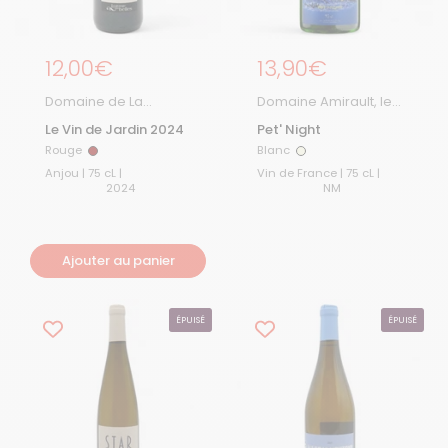
Prix régulier
12,00€
Prix régulier
13,90€
Domaine de La
Domaine Amirault, le
Grange aux Belles
Clos des Quarterons
Le Vin de Jardin 2024
Pet' Night
Rouge
Blanc
Rouge
Blanc
Anjou | 75 cL |
Vin de France | 75 cL |
2024
NM
Ajouter au panier
ÉPUISÉ
ÉPUISÉ