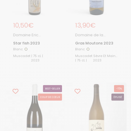
Prix régulier
10,50€
Prix régulier
13,90€
Domaine Eric
Domaine de la
Chevalier
Pépière
Star fish 2023
Gras Moutons 2023
Blanc
Blanc
Blanc
Blanc
Muscadet | 75 cL |
Muscadet Sèvre Et Maine
2023
| 75 cL |
2023
BEST-SELLER
-15%
COUP DE CŒUR
ÉPUISÉ