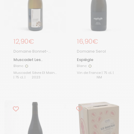
Prix régulier
12,90€
Prix régulier
16,90€
Domaine Bonnet-
Domaine Serol
Huteau
Muscadet Les
Espiègle
Gautronnières 2023
Blanc
Blanc
Blanc
Blanc
Muscadet Sèvre Et Maine
Vin de France | 75 cL |
| 75 cL |
2023
NM