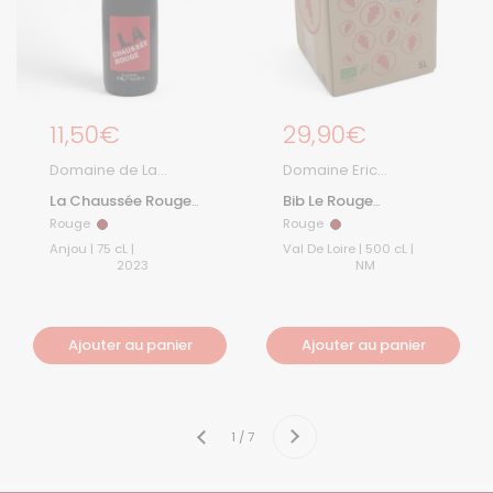
Prix régulier
11,50€
Prix régulier
29,90€
Domaine de La
Domaine Eric
Grange aux Belles
Chevalier
La Chaussée Rouge
Bib Le Rouge
2023
Chevalier
Rouge
Rouge
Rouge
Rouge
Anjou | 75 cL |
Val De Loire | 500 cL |
2023
NM
Ajouter au panier
Ajouter au panier
Suivant
1 / 7
Précédent