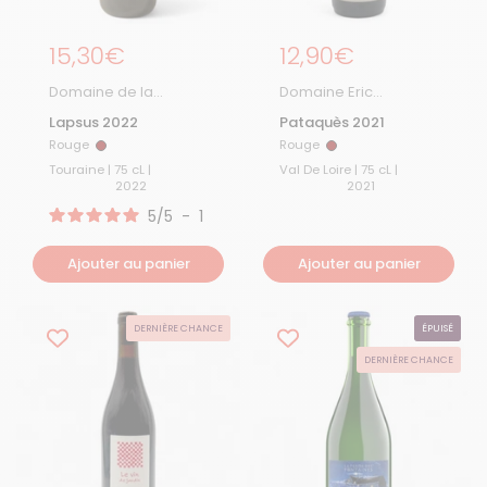
Prix régulier
15,30€
Prix régulier
12,90€
Domaine de la
Domaine Eric
Piffaudière
Chevalier
Lapsus 2022
Pataquès 2021
Rouge
Rouge
Rouge
Rouge
Touraine | 75 cL |
Val De Loire | 75 cL |
2022
2021
5
/
5
-
1
avis
Ajouter au panier
Ajouter au panier
DERNIÈRE CHANCE
ÉPUISÉ
DERNIÈRE CHANCE