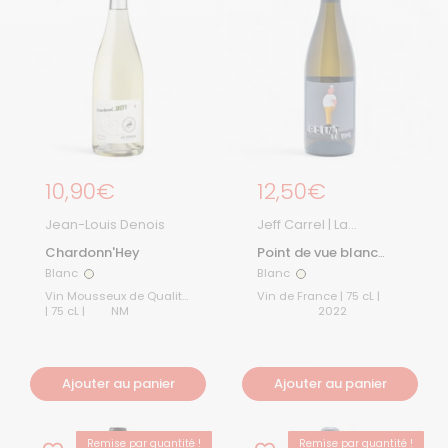
Prix régulier
10,90€
Prix régulier
12,50€
Jean-Louis Denois
Jeff Carrel | La
Boutique
Chardonn'Hey
Point de vue blanc
2022
Blanc
Blanc
Blanc
Blanc
Vin Mousseux de Qualité
Vin de France | 75 cL |
| 75 cL |
NM
2022
Ajouter au panier
Ajouter au panier
Remise par quantité !
Remise par quantité !
DERNIÈRE CHANCE