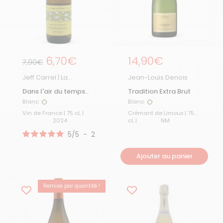
Prix régulier
6,70€
Prix régulier
14,90€
Prix de solde
7,90€
Jeff Carrel | La
Jean-Louis Denois
Boutique
Dans l'air du temps
Tradition Extra Brut
Chardonnay 2024
Blanc
Blanc
Blanc
Blanc
Vin de France | 75 cL |
Crémant de Limoux | 75
2024
cL |
NM
5
/
5
-
2
avis
Ajouter au panier
Remise par quantité !