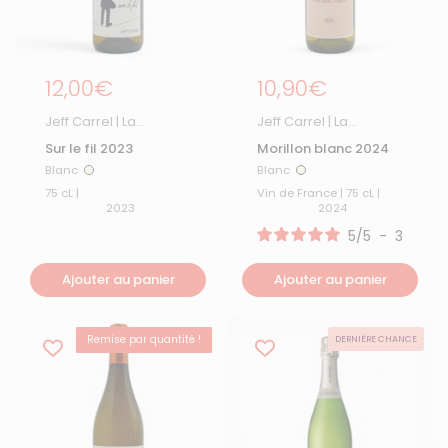
Prix régulier
12,00€
Prix régulier
10,90€
Jeff Carrel | La
Jeff Carrel | La
Boutique
Boutique
Sur le fil 2023
Morillon blanc 2024
Blanc
Blanc
Blanc
Blanc
75 cL |
Vin de France | 75 cL |
2023
2024
5
/
5
-
3
avis
Ajouter au panier
Ajouter au panier
Remise par quantité !
DERNIÈRE CHANCE