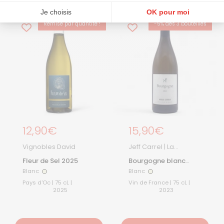
Je choisis
OK pour moi
Remise par quantité !
-5% dès 3 bouteilles
BEST-SELLER
Plateforme de Gestion du Consentement : Personnalisez vos Options
Axeptio consent
Notre plateforme vous permet d'adapter et de gérer vos paramètres de confidentialité, en ga
Prix régulier
12,90€
Prix régulier
15,90€
Vignobles David
Jeff Carrel | La
Boutique
Fleur de Sel 2025
Bourgogne blanc
Combier 2023
Blanc
Blanc
Blanc
Blanc
Pays d'Oc | 75 cL |
Vin de France | 75 cL |
2025
2023