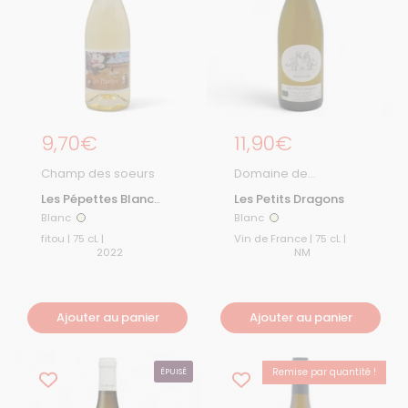
Prix régulier
9,70€
Prix régulier
11,90€
Champ des soeurs
Domaine de
Malavieille
Les Pépettes Blanc
Les Petits Dragons
2022
Blanc
Blanc
Blanc
Blanc
fitou | 75 cL |
Vin de France | 75 cL |
2022
NM
Ajouter au panier
Ajouter au panier
Remise par quantité !
ÉPUISÉ
-15%