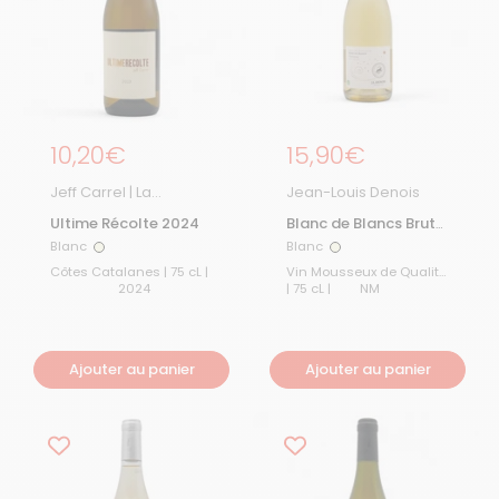
Prix régulier
10,20€
Prix régulier
15,90€
Jeff Carrel | La
Jean-Louis Denois
Boutique
Ultime Récolte 2024
Blanc de Blancs Brut
Nature
Blanc
Blanc
Blanc
Blanc
Côtes Catalanes | 75 cL |
Vin Mousseux de Qualité
2024
| 75 cL |
NM
Ajouter au panier
Ajouter au panier