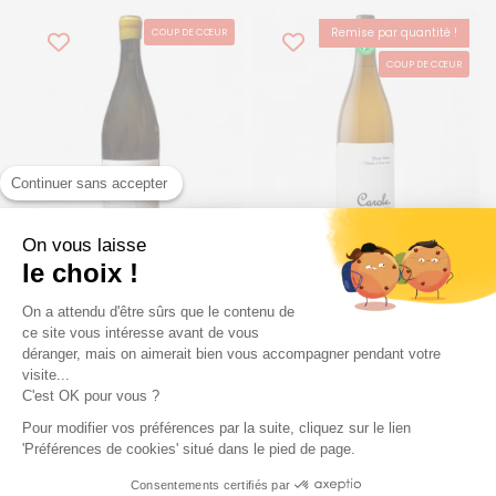
Remise par quantité !
COUP DE CŒUR
BEST-SELLER
COUP DE CŒUR
Continuer sans accepter
On vous laisse
Prix régulier
31,90€
Prix régulier
8,20€
le choix !
Maxime Magnon
Maison Ventenac
On a attendu d'être sûrs que le contenu de
ce site vous intéresse avant de vous
La Bégou 2022
Carole 2025
déranger, mais on aimerait bien vous accompagner pendant votre
Blanc
Blanc
Blanc
Blanc
visite...
Corbières | 75 cL |
Pays d'Oc | 75 cL |
C'est OK pour vous ?
2022
2025
Pour modifier vos préférences par la suite, cliquez sur le lien
4
/
5
-
1
avis
'Préférences de cookies' situé dans le pied de page.
Ajouter au panier
Ajouter au panier
Consentements certifiés par