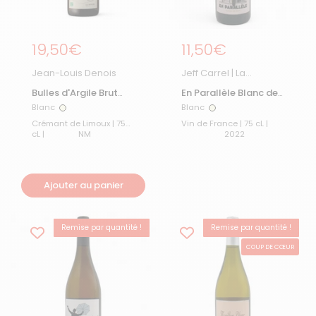
Prix régulier
19,50€
Prix régulier
11,50€
Jean-Louis Denois
Jeff Carrel | La
Boutique
Bulles d'Argile Brut
En Parallèle Blanc de
Nature
noirs sans sulfites
Blanc
Blanc
Blanc
Blanc
ajoutés 2022
Crémant de Limoux | 75
Vin de France | 75 cL |
cL |
NM
2022
Ajouter au panier
Remise par quantité !
Remise par quantité !
BEST-SELLER
COUP DE CŒUR