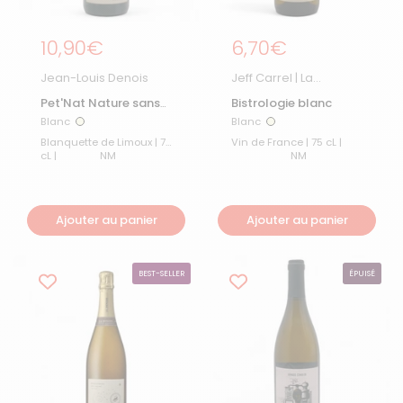
Prix régulier
10,90€
Prix régulier
6,70€
Jean-Louis Denois
Jeff Carrel | La
Boutique
Pet'Nat Nature sans
Bistrologie blanc
SO2 ajouté
Blanc
Blanc
Blanc
Blanc
Blanquette de Limoux | 75
Vin de France | 75 cL |
cL |
NM
NM
Ajouter au panier
Ajouter au panier
BEST-SELLER
ÉPUISÉ