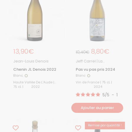
Prix régulier
13,90€
Prix régulier
8,80€
Prix de solde
10,40€
Jean-Louis Denois
Jeff Carrel | La
Boutique
Chenin JL Denois 2022
Pas vu pas pris 2024
Blanc
Blanc
Blanc
Blanc
Haute Vallée De L'Aude |
Vin de France | 75 cL |
75 cL |
2022
2024
5
/
5
-
1
avis
Ajouter au panier
Remise par quantité !