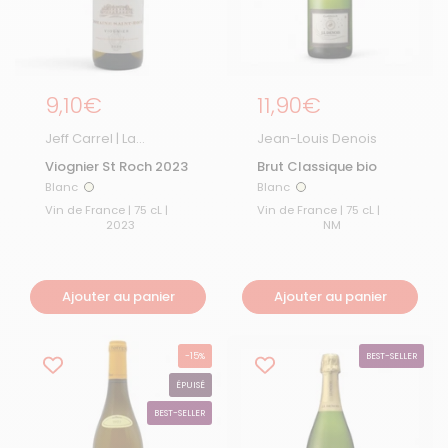
Prix régulier
9,10€
Prix régulier
11,90€
Jeff Carrel | La
Jean-Louis Denois
Boutique
Viognier St Roch 2023
Brut Classique bio
Blanc
Blanc
Blanc
Blanc
Vin de France | 75 cL |
Vin de France | 75 cL |
2023
NM
Ajouter au panier
Ajouter au panier
-15%
BEST-SELLER
ÉPUISÉ
BEST-SELLER