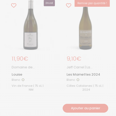
Remise par quantité !
ÉPUISÉ
Prix régulier
11,90€
Prix régulier
9,10€
Domaine de
Jeff Carrel | La
Malavieille
Boutique
Louise
Les Mamettes 2024
Blanc
Blanc
Blanc
Blanc
Vin de France | 75 cL |
Côtes Catalanes | 75 cL |
NM
2024
Ajouter au panier