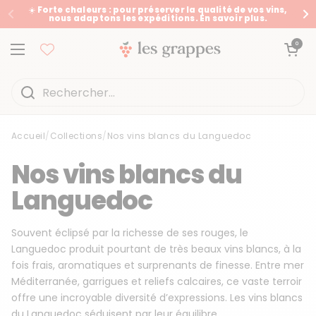
Passer au contenu
☀️ Forte chaleurs : pour préserver la qualité de vos vins,
nous adaptons les expéditions. En savoir plus.
Précédent
Su
Ouvrir le panier
0
Ouvrir le menu
Accueil
/
Collections
/
Nos vins blancs du Languedoc
Accueil
/
Collections
/
Nos vins blancs du Languedoc
Nos vins blancs du
Languedoc
Souvent éclipsé par la richesse de ses rouges, le
Languedoc produit pourtant de très beaux vins blancs, à la
fois frais, aromatiques et surprenants de finesse. Entre mer
Méditerranée, garrigues et reliefs calcaires, ce vaste terroir
offre une incroyable diversité d’expressions. Les vins blancs
du Languedoc séduisent par leur équilibre...