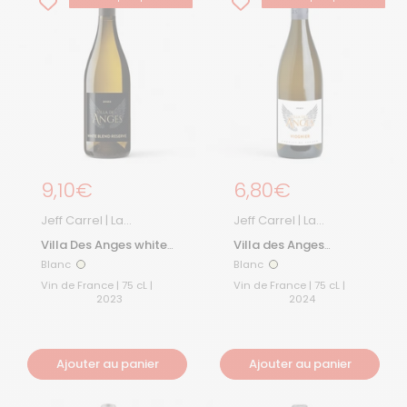
Prix régulier
9,10€
Prix régulier
6,80€
Jeff Carrel | La
Jeff Carrel | La
Boutique
Boutique
Villa Des Anges white
Villa des Anges
blend réserve 2023
Viognier 2024
Blanc
Blanc
Blanc
Blanc
Vin de France | 75 cL |
Vin de France | 75 cL |
2023
2024
Ajouter au panier
Ajouter au panier