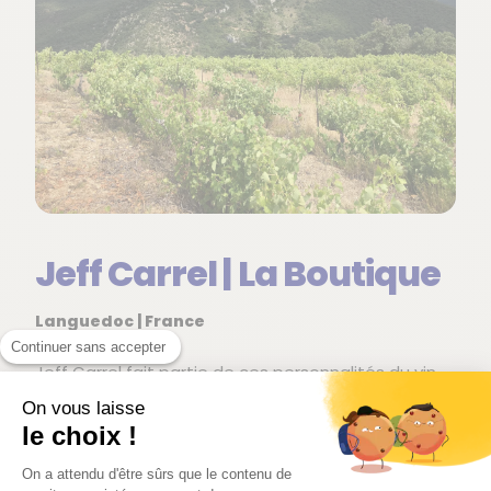
Jeff Carrel | La Boutique
Languedoc | France
Continuer sans accepter
Jeff Carrel fait partie de ces personnalités du vin
difficiles à ranger dans une case. Ancien œnologue
On vous laisse
conseil devenu négociant-vinificateur, il travaille
le choix !
avec des vignerons du Languedoc, du Roussillon et
du Sud-Ouest pour créer des cuvées accessibles,
On a attendu d'être sûrs que le contenu de