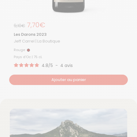
Prix régulier
7,70€
Prix de solde
9,10€
Les Darons 2023
Jeff Carrel | La Boutique
Rouge
Rouge
Pays d'Oc | 75 cL
4.8
/
5
-
4
avis
Ajouter au panier