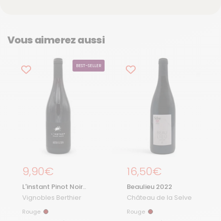
Vous aimerez aussi
BEST-SELLER
Prix régulier
9,90€
Prix régulier
16,50€
L'instant Pinot Noir
Beaulieu 2022
2024
Vignobles Berthier
Château de la Selve
Rouge
Rouge
Rouge
Rouge