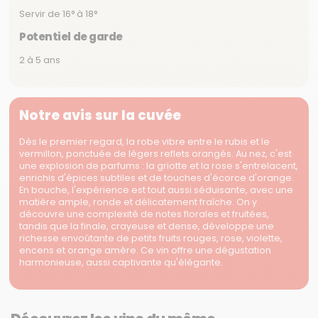
Servir de 16° à 18°
Potentiel de garde
2 à 5 ans
Notre avis sur la cuvée
Dès le premier regard, la robe vibre entre le rubis et le
vermillon, ponctuée de légers reflets orangés. Au nez, c'est
une explosion de parfums : la griotte et la rose s'entrelacent,
enrichis d'épices subtiles et de touches d'écorce d'orange.
En bouche, l'expérience est tout aussi séduisante, avec une
matière ample, ronde et délicatement fraîche. On y
découvre une complexité de notes florales et fruitées,
tandis que la finale, crayeuse et dense, développe une
richesse envoûtante de petits fruits rouges, rose, violette,
encens et orange amère. Ce vin offre une dégustation
harmonieuse, aussi captivante qu'élégante.