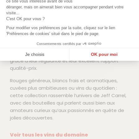
ce site vous intéresse avant de vous
sincères et souvent très bien faites pour leur prix.
déranger, mais on aimerait bien vous accompagner pendant votre
visite...
Son approche repose avant tout sur le fruit,
C'est OK pour vous ?
l’équilibre et le plaisir de dégustation. Pas de
Pour modifier vos préférences par la suite, cliquez sur le lien
maquillage inutile : les vins de Jeff Carrel cherchent
'Préférences de cookies' situé dans le pied de page.
à rester gourmands, digestes et fidèles à leur
Consentements certifiés par
terroir. Certaines cuvées sont devenues de vrais
incontournables pour les amateurs de vins du Sud,
Je choisis
OK pour moi
grâce à leur régularité et leur excellent rapport
Plateforme de Gestion du Consentement : Personnalisez vos Options
Axeptio consent
qualité-prix.
Notre plateforme vous permet d'adapter et de gérer vos paramètres de confidentialité, en ga
Rouges généreux, blancs frais et aromatiques,
cuvées plus ambitieuses ou vins du quotidien :
cette collection rassemble l’univers de Jeff Carrel,
avec des bouteilles qui parlent aussi bien aux
amateurs curieux qu’aux passionnés en quête de
jolies découvertes.
Voir tous les vins du domaine