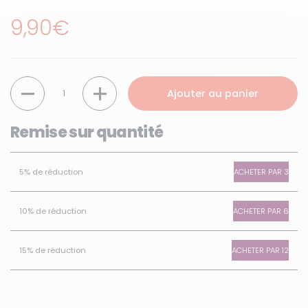
Prix régulier
9,90€
Quantité
Ajouter au panier
Remise sur quantité
ACHETER PAR 3
5% de réduction
ACHETER PAR 6
10% de réduction
ACHETER PAR 12
15% de réduction